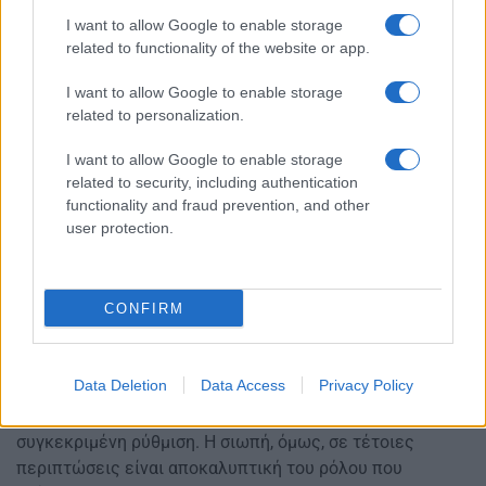
I want to allow Google to enable storage
related to functionality of the website or app.
I want to allow Google to enable storage
related to personalization.
I want to allow Google to enable storage
related to security, including authentication
functionality and fraud prevention, and other
Την ίδια στιγμή προκαλεί εύλογη εντύπωση η
user protection.
εκκωφαντική σιωπή των κατά τ’ άλλα λαλίστατων
«αιρετών του κλάδου» μπροστά σε μια τόσο εξόφθαλμη
παρέμβαση στο πλαίσιο των υπηρεσιακών μεταβολών.
CONFIRM
Όσοι εκλέχθηκαν με τα ψηφοδέλτια της ΔΑΚΕ, της
ΔΗΣΥΠ/ΠΕΚ και των ΣΥΝΕΚ/ΔΙΚΤΥΟΥ, με τη δέσμευση
ότι δεν θα παραδώσουν τα υπηρεσιακά συμβούλια στην
Data Deletion
Data Access
Privacy Policy
κυβέρνηση και ότι θα υπερασπιστούν τα δικαιώματα
όλων των συναδέλφων, δεν έχουν αρθρώσει λέξη για τη
συγκεκριμένη ρύθμιση. Η σιωπή, όμως, σε τέτοιες
περιπτώσεις είναι αποκαλυπτική του ρόλου που