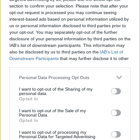
έναρξη ισχύος του νόμου, υπηρετούν ήδη με απόσπαση
section to confirm your selection. Please note that after your
επί πέντε (5) συνεχόμενα χρόνια στην Κεντρική
opt-out request is processed you may continue seeing
Υπηρεσία ή σε εποπτευόμενους φορείς του ΥΠΑΙΘΑ και
interest-based ads based on personal information utilized by
μάλιστα με μια απλή αίτηση μέσα σε αποκλειστική
us or personal information disclosed to third parties prior to
προθεσμία 60 ημερών.
your opt-out. You may separately opt-out of the further
disclosure of your personal information by third parties on the
Δεν μιλάμε για μια γενική, ανοιχτή διαδικασία για όλους
IAB’s list of downstream participants. This information may
also be disclosed by us to third parties on the
IAB’s List of
τους εκπαιδευτικούς. Μιλάμε για μια ρύθμιση κομμένη
Downstream Participants
that may further disclose it to other
και ραμμένη για συγκεκριμένο και περιορισμένο αριθμό
third parties.
προσώπων. Για όσους είχαν ήδη τοποθετηθεί σε αυτές
τις θέσεις στα χρόνια της θητείας αυτής της
Please note that this website/app uses one or more Google
Personal Data Processing Opt Outs
κυβέρνησης.
services and may gather and store information including but
not limited to your visit or usage behaviour. You may click to
I want to opt-out of the Sharing of my
Η ίδια κυβέρνηση που τα προηγούμενα χρόνια είχε
personal data.
grant or deny consent to Google and its third-party tags to
ουσιαστικά μπλοκάρει τις μετατάξεις εκπαιδευτικών
Opted In
use your data for below specified purposes in below Google
προς άλλους φορείς, έρχεται τώρα να θεσπίσει ειδικό
consent section.
I want to opt-out of the Sale of my
«παράθυρο» μόνιμης μετάταξης για τους εκλεκτούς της.
Personal Data.
Για τους πολλούς, απαγορεύσεις και περιορισμοί. Για
Opted In
τους λίγους, fast track τακτοποίηση. Αν αυτό δεν είναι
I want to opt-out of processing my
φωτογραφική ρύθμιση, τότε τι είναι;
Personal Data for Targeted Advertising.