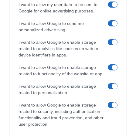
I want to allow my user data to be sent to
Google for online advertising purposes.
I want to allow Google to send me
personalized advertising.
I want to allow Google to enable storage
related to analytics like cookies on web or
device identifiers in apps.
I want to allow Google to enable storage
Το διάστημα από την προκήρυξη των εκλογών έως
related to functionality of the website or app.
σήμερα η παράταξη κατέθεσε την άποψη να παραμείνουν
ως αιρετοί οι εκλεγέντες της τελευταίας διετίας, θέση
I want to allow Google to enable storage
που έγινε αποδεκτή από την πλειοψηφία του Δ.Σ της
related to personalization.
ΟΛΜΕ. Δυστυχώς, το Υπουργείο Παιδείας δεν απάντησε
I want to allow Google to enable storage
θετικά στην πρότασή μας.
related to security, including authentication
functionality and fraud prevention, and other
Εντύπωση μας προκαλεί η ανελαστικότητα του
user protection.
Υπουργείου Παιδείας, που μετέτρεψε ένα τεχνικής
υφής πρόβλημα σε μείζον πολιτικό θέμα για την