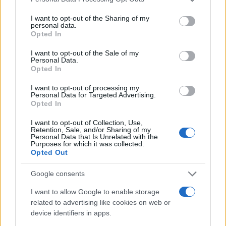
services and may gather and store information including but
πρώτη δύναμη σε όλους τους εκπαιδευτικούς.
not limited to your visit or usage behaviour. You may click to
I want to opt-out of the Sharing of my
personal data.
grant or deny consent to Google and its third-party tags to
Opted In
use your data for below specified purposes in below Google
consent section.
I want to opt-out of the Sale of my
Personal Data.
Opted In
I want to opt-out of processing my
Personal Data for Targeted Advertising.
Opted In
I want to opt-out of Collection, Use,
Retention, Sale, and/or Sharing of my
Personal Data that Is Unrelated with the
Purposes for which it was collected.
Opted Out
Google consents
I want to allow Google to enable storage
related to advertising like cookies on web or
device identifiers in apps.