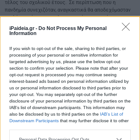
τέλος του σχολικού έτους. Σε περίπτωση που η
πανδημία συνεχιζόταν, αναγκαστικά θα αποδεχόμασταν
ως λύση ανάγκης την ηλεκτρονική ψηφοφορία.
iPaideia.gr -
Do Not Process My Personal
Η παράταξή μας είχε καταθέσει στο Δ.Σ της ΟΛΜΕ τον
Information
προβληματισμό μας για την αποχή από την εκλογική
διαδικασία, που πρότειναν οι αριστερές δυνάμεις, γιατί
If you wish to opt-out of the sale, sharing to third parties, or
συνυπολογίζαμε το κόστος της απουσίας των
processing of your personal or sensitive information for
εκπροσώπων του κλάδου στα Υπηρεσιακά Συμβούλια. Η
targeted advertising by us, please use the below opt-out
ΔΑΚΕ αποφάσισε να μη συμμετάσχει στις εκλογές, όταν
section to confirm your selection. Please note that after your
όλες οι παρατάξεις δήλωσαν την πρόθεσή τους να
opt-out request is processed you may continue seeing
interest-based ads based on personal information utilized by
απέχουν. Επειδή πιστεύουμε στην αστική δημοκρατία,
us or personal information disclosed to third parties prior to
δεν θα δεχόμασταν η παράταξη μας, που επί σειρά ετών
your opt-out. You may separately opt-out of the further
τιμήθηκε από τους συναδέλφους και κατέχει πρωτιές
disclosure of your personal information by third parties on the
σε όλα τα υπηρεσιακά συμβούλια (ΚΥΣΔΕ, ΑΠΥΣΔΕ,
IAB’s list of downstream participants. This information may
ΠΥΣΔΕ) να κατέλθει μόνη της, για να βγει πρώτη.
also be disclosed by us to third parties on the
IAB’s List of
Downstream Participants
that may further disclose it to other
Η μαζική αποχή των συναδέλφων από τη διαδικασία των
third parties.
εκλογών ήταν αποτέλεσμα συλλογικής βούλησης, αλλά
Please note that this website/app uses one or more Google
Personal Data Processing Opt Outs
και της δικής μας παράταξης που ήταν και παραμένει