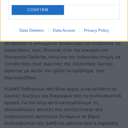
εκπαιδευτική κοινότητα.
CONFIRM
Με δεδομένο ότι στη συντριπτική πλειοψηφία των
ΠΥΣΔΕ και ΑΠΥΣΔΕ η παράταξη της ΔΑΚΕ Καθηγητών
έχει καταλάβει και τις δύο έδρες (έστω και με μικρό
Data Deletion
Data Access
Privacy Policy
ποσοστό συμμετοχής), η Ε.Ε της ΔΑΚΕ Καθηγητών
αποφάσισε οι εκλεγμένοι συνάδελφοι να υποβάλουν τις
παραιτήσεις τους, δίνοντας έτσι την ευκαιρία στο
Υπουργείο Παιδείας, έστω και την τελευταία στιγμή, να
τοποθετήσει τους αιρετούς της τελευταίας διετίας,
αίροντας με αυτόν τον τρόπο το πρόβλημα, που
δημιουργήθηκε.
Η ΔΑΚΕ Καθηγητών από θέση αρχής είναι αντίθετη σε
λογικές διώξεων και διαγραφών από τα συνδικαλιστικά
όργανα. Για τον λόγο αυτό καταγγέλλουμε τις
αλλεπάλληλες απειλές που εκτοξεύτηκαν από
εκπροσώπους αριστερών δυνάμεων σε βάρος
συνδικαλιστών της ΔΑΚΕ και μάλιστα πριν η παράταξη,