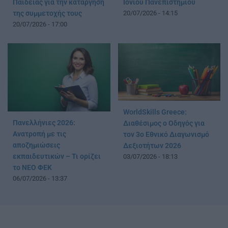
Παιδείας για την κατάργηση
Ιονίου Πανεπιστημίου
της συμμετοχής τους
20/07/2026 - 14:15
20/07/2026 - 17:00
WorldSkills Greece:
Πανελλήνιες 2026:
Διαθέσιμος ο Οδηγός για
Ανατροπή με τις
τον 3ο Εθνικό Διαγωνισμό
αποζημιώσεις
Δεξιοτήτων 2026
εκπαιδευτικών – Τι ορίζει
03/07/2026 - 18:13
το ΝΕΟ ΦΕΚ
06/07/2026 - 13:37