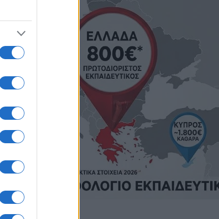
ς Αγωγής