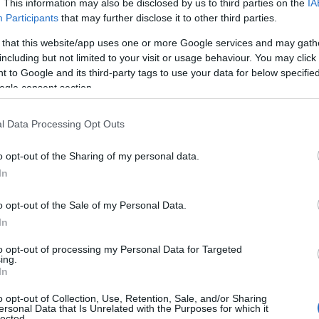
. This information may also be disclosed by us to third parties on the
IA
Participants
that may further disclose it to other third parties.
ος κατώτατος μισθός: Τι θα ισχύσει με τις τριετίες – 
 that this website/app uses one or more Google services and may gath
 “Ελληνικό Παράδοξο”: Όταν το πτυχίο αμείβεται
including but not limited to your visit or usage behaviour. You may click 
 to Google and its third-party tags to use your data for below specifi
ogle consent section.
 δεδομένα:
ό 1η Απριλίου, ο κατώτατος μισθός στην Ελλάδα ανέρχετα
αδεικνύει όμως μια τραγική πραγματικότητα για τη δημό
l Data Processing Opt Outs
σύγκριση:
o opt-out of the Sharing of my personal data.
ν ίδια στιγμή, ένας νέος επιστήμονας, ένας πρωτοδιόρισ
In
κριά από το σπίτι του με τεράστια έξοδα διαβίωσης), αμ
o opt-out of the Sale of my Personal Data.
In
to opt-out of processing my Personal Data for Targeted
ing.
In
o opt-out of Collection, Use, Retention, Sale, and/or Sharing
ersonal Data that Is Unrelated with the Purposes for which it
lected.