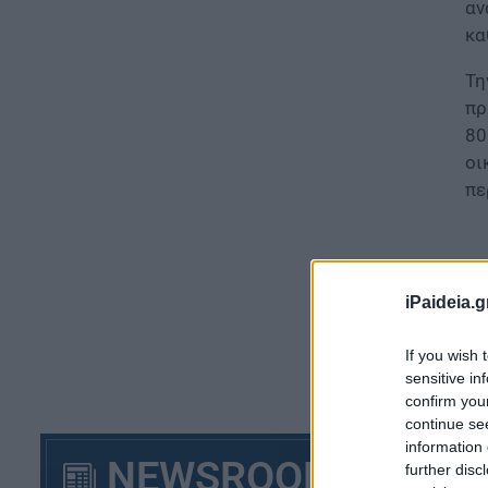
αν
κα
Τη
πρ
80
οι
πε
iPaideia.g
If you wish 
sensitive in
confirm you
continue se
information 
NEWSROOM
further disc