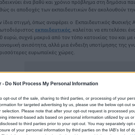
αδεικνύει ένα βαθύ και χρόνιο πρόβλημα στη δημόσια πα
θώς οι αποδοχές των εκπαιδευτικών δεν ακολουθούν την 
ν ίδια στιγμή, όπως αναφέρει ο Εκπαιδευτικός Φυσικής 
ωτοδιόριστος
εκπαιδευτικός
, καλείται να επιτελέσει έ
0 ευρώ, συχνά μακριά από τον τόπο κατοικίας του και μ
κονομική ανισότητα, αλλά μια ένδειξη υποτίμησης της γνώ
ρισσότερες ευρωπαϊκές χώρες.
r -
Do Not Process My Personal Information
to opt-out of the sale, sharing to third parties, or processing of your per
formation for targeted advertising by us, please use the below opt-out s
r selection. Please note that after your opt-out request is processed y
eing interest-based ads based on personal information utilized by us or
disclosed to third parties prior to your opt-out. You may separately opt-
losure of your personal information by third parties on the IAB’s list of