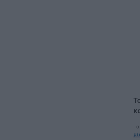
Τ
κ
Το
μι