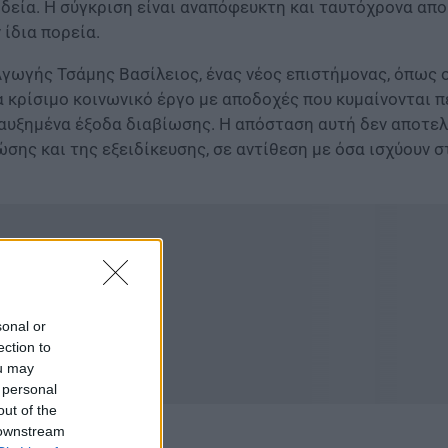
ιδεία. Η σύγκριση είναι αναπόφευκτη και ταυτόχρονα απο
ίδια πορεία.
Αγωγής Τσάμης Βασίλειος, ένας νέος επιστήμονας, όπως 
να κρίσιμο κοινωνικό έργο με αποδοχές που κυμαίνονται 
ε αυξημένα έξοδα διαβίωσης. Η απόσταση αυτή δεν αποτε
σης και της εξειδίκευσης, σε αντίθεση με όσα ισχύουν σ
sonal or
ection to
ou may
 personal
out of the
 downstream