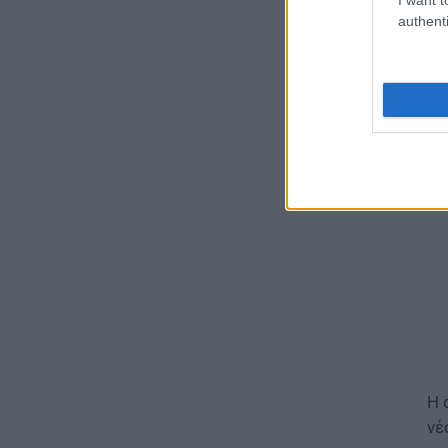
Το
Διορισμοί εκπαιδευτικών
authenti
2026: Δείτε μέχρι ποια σειρά
Στ
ΑΣΕΠ έγιναν οι περσινοί
υπ
διορισμοί ΠΕ70
“φ
06.08.2026 - 14:46
ΠΑΙΔΕΙΑ
ΑΣΕΠ: Το χρονοδιάγραμμα για
πίνακες, διορισμούς και
προσλήψεις αναπληρωτών
06.08.2026 - 14:26
ΠΑΙΔΕΙΑ
Διορισμοί εκπαιδευτικών –
ΟΠΣΥΔ: Αυτά πρέπει να
προσέξετε πριν δηλώσετε
περιοχές
06.08.2026 - 13:52
Η 
νέ
ΕΙΔΗΣΕΙΣ