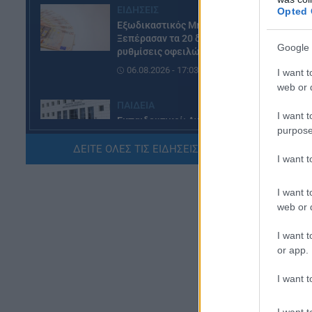
ΕΙΔΗΣΕΙΣ
Opted 
Εξωδικαστικός Μηχανισμός:
Ξεπέρασαν τα 20 δισ. ευρώ οι
Google 
ρυθμίσεις οφειλών
06.08.2026 - 17:03
I want t
web or d
ΠΑΙΔΕΙΑ
I want t
Εκπαιδευτικοί: Ανακλήθηκαν
purpose
αποσπάσεις για τα σχολικά έτη
2026-2029
ΔΕΙΤΕ ΟΛΕΣ ΤΙΣ ΕΙΔΗΣΕΙΣ ΕΔΩ »
I want 
06.08.2026 - 16:03
I want t
ΕΙΔΗΣΕΙΣ
web or d
Ιός Δυτικού Νείλου:
Αυξάνονται τα κρούσματα, σε
I want t
ποιες περιοχές της Αττικής
or app.
έχουν εντοπιστεί
06.08.2026 - 15:31
I want t
Πί
ΠΑΙΔΕΙΑ
I want t