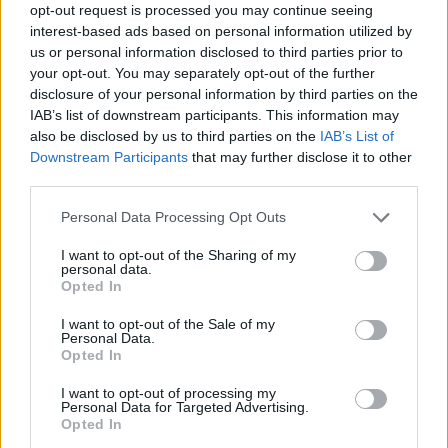
opt-out request is processed you may continue seeing
interest-based ads based on personal information utilized by
Παράλληλα από το Πληροφοριακό Σύστημα θα δίνεται η
us or personal information disclosed to third parties prior to
δυνατότητα εκτύπωσης του voucher.
your opt-out. You may separately opt-out of the further
disclosure of your personal information by third parties on the
Η ΕΕΤΑΑ, ενημερώνει όλους τους αιτούντες, με μόνη την
IAB’s list of downstream participants. This information may
ανάρτηση των σχετικών πινάκων των αποτελεσμάτων
also be disclosed by us to third parties on the
IAB’s List of
(προσωρινών και οριστικών) στην ιστοσελίδα της, για το
Downstream Participants
that may further disclose it to other
αποτέλεσμα της αίτησής τους. Οι αιτούντες θα μπορούν
third parties.
να δουν το οριστικό αποτέλεσμα της αίτησής τους στην
Please note that this website/app uses one or more Google
Personal Data Processing Opt Outs
ιστοσελίδα της ΕΕΤΑΑ: www.eetaa.gr.
services and may gather and store information including but
not limited to your visit or usage behaviour. You may click to
I want to opt-out of the Sharing of my
Μετά την ανακοίνωση των οριστικών αποτελεσμάτων ο
personal data.
grant or deny consent to Google and its third-party tags to
δικαιούχος voucher θα πρέπει να ξεκινήσει τη
Opted In
use your data for below specified purposes in below Google
διαδικασία της εγγραφής και συγκεκριμένα:
consent section.
I want to opt-out of the Sale of my
α. Να εκτυπώσει το voucher και να απευθυνθεί σε
Personal Data.
Opted In
οποιαδήποτε αντίστοιχη σε υπηρεσίες Δομή της
επιλογής του, πλησίον του τόπου κατοικίας του.
I want to opt-out of processing my
Personal Data for Targeted Advertising.
Opted In