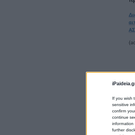
Δι
αι
Α
{a
iPaideia.g
If you wish 
sensitive in
confirm you
continue se
information 
further disc