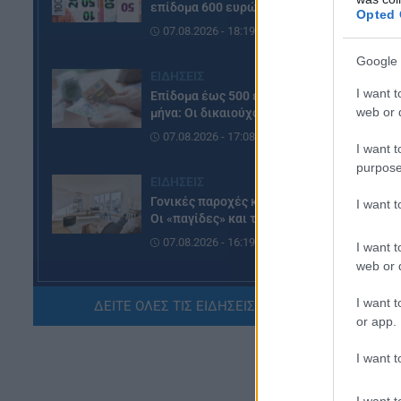
επίδομα 600 ευρώ
Opted 
07.08.2026 - 18:19
Google 
ΕΙΔΗΣΕΙΣ
Τα
I want t
Επίδομα έως 500 ευρώ τον
πο
web or d
μήνα: Οι δικαιούχοι
πρ
07.08.2026 - 17:08
ωρ
I want t
Δι
purpose
ΕΙΔΗΣΕΙΣ
αρ
Γονικές παροχές και δωρεές:
I want 
Θρ
Οι «παγίδες» και τα λάθη
07.08.2026 - 16:19
I want t
Γι
web or d
υπ
ΠΑΙΔΕΙΑ
τυ
I want t
ΔΕΙΤΕ ΟΛΕΣ ΤΙΣ ΕΙΔΗΣΕΙΣ ΕΔΩ »
ΝΕΟ φοιτητικό επίδομα: Για
αδ
or app.
ποιούς φοιτητές
07.08.2026 - 15:54
Το
I want t
πρ
ΠΑΙΔΕΙΑ
Γι
I want t