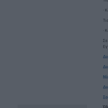
Τι
ΕΙΔΗΣΕΙΣ
· 
Ιός Δυτικού Νείλου: Στο
«κόκκινο» φέτος η Αττική –
Τι
Πώς μεταδίδεται, ποια είναι τα
συμπτώματα, ποια είναι τα
· 
μέτρα προστασίας
07.08.2026 - 13:19
Σε
Εγ
ΕΙΔΗΣΕΙΣ
Διαβατήρια: Ποιά είναι τα
Δι
ισχυρότερα και ποια τα
ασθενέστερα στον κόσμο το
Δι
2026
07.08.2026 - 12:42
Νί
Δι
ΠΑΙΔΕΙΑ
«Πυρά» κατά Ζαχαράκη για
Σο
τους διορισμούς
εκπαιδευτικών: «Αγνοεί την
ευρωπαϊκή καταδίκη και
Όλ