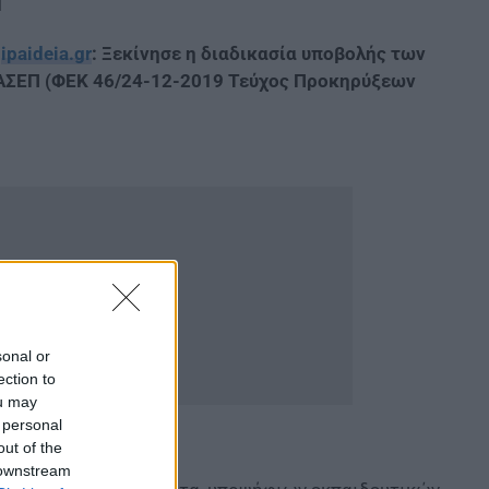
ο
ipaideia.gr
: Ξεκίνησε η διαδικασία υποβολής των
ΑΣΕΠ (ΦΕΚ 46/24-12-2019 Τεύχος Προκηρύξεων
sonal or
ection to
ou may
 personal
out of the
 downstream