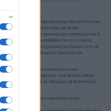
ία αποδεικνύονται τα προσόντα, κριτήρια/ιδιότητες
τους στη διαδικασία κατάταξης με σειρά
ι την πρόσληψή τους ως προσωρινών αναπληρωτών ή
Δ΄ της Προκήρυξης, υποβάλλονται στις οικείες
 2020, σύμφωνα με τα σχετικώς οριζόμενα στην υπ’
Ν) Πρόσκληση της Υπουργού Παιδείας και
λεκτρονικών αιτήσεων, συνιστάται στους
 υποβάλλουν την ηλεκτρονική τους αίτηση καθώς
με αυτό θα μπορούσε να οδηγήσει σε δυσκολία ή
εκτρονικής αίτησης που οφείλεται στους
 συμμετοχή σε αυτή (δικαιολογητικά, τίτλοι σπουδών