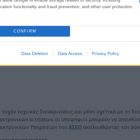
cation functionality and fraud prevention, and other user protection.
λ.) οι υποψήφιοι μπορούν να απευθύνονται στο Γραφείο
131319100, εργάσιμες ημέρες και ώρες 08:00 μέχρι 14:0
CONFIRM
Data Deletion
Data Access
Privacy Policy
α τυχόν τεχνικές διευκρινίσεις και μόνο σχετικά με τη 
εκτρονικών αιτήσεων, οι υποψήφιοι μπορούν να απευθύν
εκτρονικών Υπηρεσιών του
ΑΣΕΠ
ακολουθώντας τον σύνδ