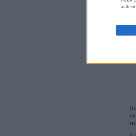
Τεχνητή Νοημοσύνη στα
authenti
κτ
σχολεία: Οι νέοι κανόνες για
(2
μαθητές και εκπαιδευτικούς –
Τι απαγορεύεται
07.08.2026 - 15:45
ΕΙΔΗΣΕΙΣ
Δεκαπενταύγουστος 2026:
Πώς αμείβονται όσοι
εργαστούν – Τι ισχύει για
πενθήμερο, εξαήμερο και
άδεια
07.08.2026 - 14:30
ΠΑΙΔΕΙΑ
Παιδικοί σταθμοί ΕΣΠΑ 2026 –
Γι
2027: Δείτε πότε αναμένονται
ηλ
τα προσωρινά αποτελέσματα
για τα voucher
Ηλ
07.08.2026 - 13:52