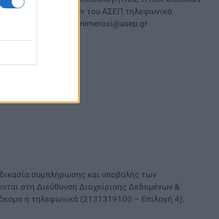
 Εξυπηρέτησης Πολιτών του ΑΣΕΠ τηλεφωνικά
0) ή μέσω email στο
enimerosi@asep.gr
διαδικασία συμπλήρωσης και υποβολής των
ονται στη Διεύθυνση Διαχείρισης Δεδομένων &
εσμο ή τηλεφωνικά (2131319100 – Επιλογή 4):