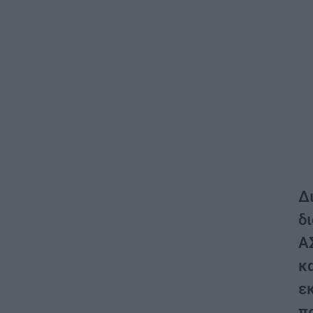
Δι
δ
Α
κ
ε
π