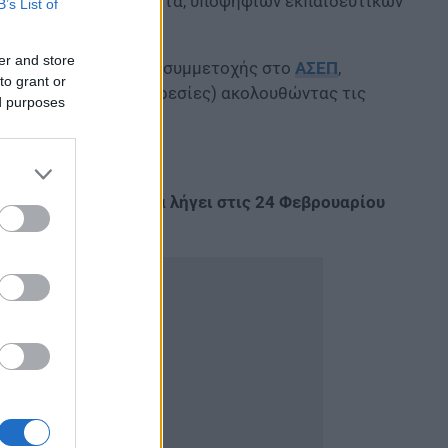
τά κλάδο και ειδικότητα, υποψήφιων εκπαιδευτικών
B’s List of
er and store
ηλεκτρονική αίτηση
συμμετοχής στο
ΑΣΕΠ
,
to grant or
 → Ηλεκτρονικές Υπηρεσίες) ακολουθώντας τις
ed purposes
τοχής στη διαδικασία
λήγει στις 24 Φεβρουαρίου