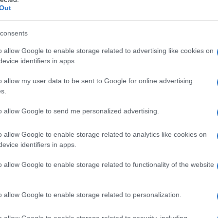
Out
consents
 απαραίτητα, κατά περίπτωση, δικαιολογητικά με τα οπο
o allow Google to enable storage related to advertising like cookies on
υ επικαλούνται οι υποψήφιοι με την αίτηση συμμετοχής 
evice identifiers in apps.
οτεραιότητας, για τον διορισμό τους ως μονίμων ή/κα
ομίσθιων εκπαιδευτικών, όπως ορίζονται στο ΚΕΦΑΛΑΙΟ 
o allow my user data to be sent to Google for online advertising
ευθύνσεις Εκπαίδευσης μέχρι και την Τετάρτη 4 Μαρτίου
s.
ιθ. πρωτ. 204654/Ε1/24-12-2019 (ΑΔΑ: ΨΤΩΑ46ΜΤΛΗ-Μ4
to allow Google to send me personalized advertising.
ησκευμάτων.
o allow Google to enable storage related to analytics like cookies on
α την ομαλή λειτουργία του συστήματος υποβολής των η
evice identifiers in apps.
οψήφιους να μην περιμένουν την τελευταία ημέρα για να
χόν υπερφόρτωση του διαδικτύου ή σφάλμα στη σύνδεση 
o allow Google to enable storage related to functionality of the website
υναμία υποβολής αυτής.
 ΑΣΕΠ δεν φέρει ευθύνη για τυχόν αδυναμία υποβολής ηλ
o allow Google to enable storage related to personalization.
οαναφερόμενους παράγοντες.
α γενικές διευκρινίσεις σχετικά με την Προκήρυξη και τη
o allow Google to enable storage related to security, including