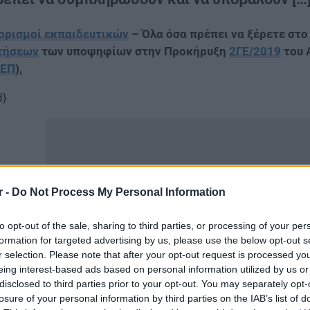
ορισμοί εκπαιδευτικών
– Όλα όσα πρέπει να ξέρετε στ
τήσεων
των υποψηφίων στην Προκήρυξη
2ΓΕ/2019
του 
ΣΕΠ
),
d}
r -
Do Not Process My Personal Information
to opt-out of the sale, sharing to third parties, or processing of your per
formation for targeted advertising by us, please use the below opt-out s
r selection. Please note that after your opt-out request is processed y
eing interest-based ads based on personal information utilized by us or
disclosed to third parties prior to your opt-out. You may separately opt-
losure of your personal information by third parties on the IAB’s list of