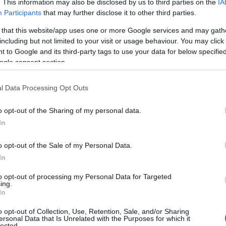
α τη διαδικασία κατάταξης με σειρά προτεραιότητας, κα
. This information may also be disclosed by us to third parties on the
IA
υτεροβάθμιας Γενικής Εκπαίδευσης κατηγορίας Π.Ε.
Participants
that may further disclose it to other third parties.
 that this website/app uses one or more Google services and may gath
 υποψήφιοι πρέπει να συμπληρώσουν και να υποβάλουν 
including but not limited to your visit or usage behaviour. You may click 
οκλειστικά μέσω του διαδικτυακού του τόπου ( Πολίτες
 to Google and its third-party tags to use your data for below specifi
ηγίες που παρέχονται στην Προκήρυξη (Παράρτημα Δ΄).
ogle consent section.
ετικά επισημαίνονται και τα ακόλουθα :
l Data Processing Opt Outs
προθεσμία υποβολής των ηλεκτρονικών αιτήσεων συμμε
o opt-out of the Sharing of my personal data.
20
, ημέρα Δευτέρα και ώρα 14:00.
In
o opt-out of the Sale of my Personal Data.
In
to opt-out of processing my Personal Data for Targeted
ing.
In
o opt-out of Collection, Use, Retention, Sale, and/or Sharing
ersonal Data that Is Unrelated with the Purposes for which it
lected.