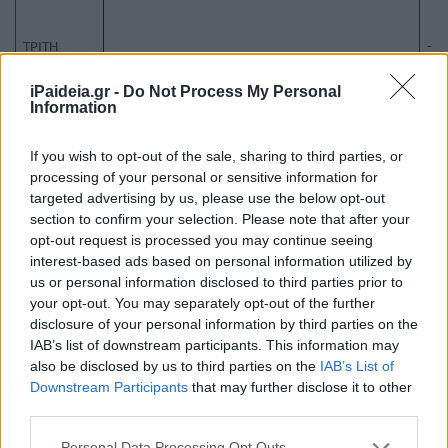
ΤΡΙΤΗ
-Ν
iPaideia.gr -
Do Not Process My Personal
Information
If you wish to opt-out of the sale, sharing to third parties, or
processing of your personal or sensitive information for
targeted advertising by us, please use the below opt-out
section to confirm your selection. Please note that after your
opt-out request is processed you may continue seeing
interest-based ads based on personal information utilized by
us or personal information disclosed to third parties prior to
your opt-out. You may separately opt-out of the further
disclosure of your personal information by third parties on the
IAB’s list of downstream participants. This information may
2
1
-5-201
3
also be disclosed by us to third parties on the
IAB’s List of
Downstream Participants
that may further disclose it to other
ΠΕΜΠΤΗ
2
3
-5-201
3
-Μ
third parties.
-Α
Please note that this website/app uses one or more Google
Personal Data Processing Opt Outs