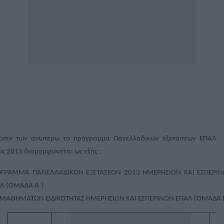
όπιν των ανωτέρω το πρόγραμμα Πανελλαδικών εξετάσεων ΕΠΑΛ
υς 2013 διαμορφώνεται ως εξής :
ΓΡΑΜΜΑ ΠΑΝΕΛΛΑΔΙΚΩΝ ΕΞΕΤΑΣΕΩΝ 2013 ΗΜΕΡΗΣΙΩΝ ΚΑΙ ΕΣΠΕΡΙ
Λ (ΟΜΑΔΑ Α΄)
 ΜΑΘΗΜΑΤΩΝ ΕΙΔΙΚΟΤΗΤΑΣ ΗΜΕΡΗΣΙΩΝ ΚΑΙ ΕΣΠΕΡΙΝΩΝ ΕΠΑΛ (ΟΜΑΔΑ Β