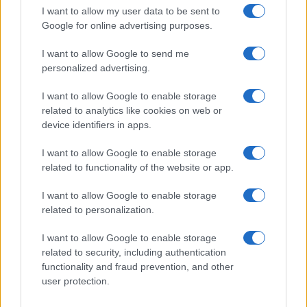
I want to allow my user data to be sent to
Google for online advertising purposes.
-Ε
-Μ
I want to allow Google to send me
personalized advertising.
-Φ
ΤΕΤΑΡΤΗ
5-6-2013
–Η
I want to allow Google to enable storage
related to analytics like cookies on web or
-Η
device identifiers in apps.
-Μ
I want to allow Google to enable storage
-Α
related to functionality of the website or app.
-Σ
I want to allow Google to enable storage
ΠΕΜΠΤΗ
6-6-2013
-Υ
related to personalization.
-Α
I want to allow Google to enable storage
-Α
related to security, including authentication
functionality and fraud prevention, and other
user protection.
-Ε
-Τ