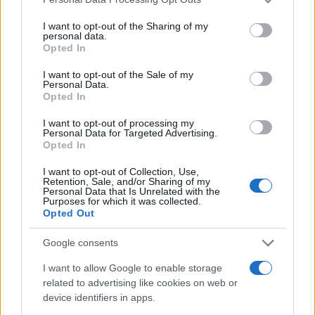
services and may gather and store information including but
-Σ
not limited to your visit or usage behaviour. You may click to
I want to opt-out of the Sharing of my
ΣΑΒΒΑΤΟ
1
-6-201
3
-ΔΙ
personal data.
grant or deny consent to Google and its third-party tags to
Opted In
use your data for below specified purposes in below Google
-ΝΑ
consent section.
I want to opt-out of the Sale of my
-Β
Personal Data.
Opted In
-Σ
I want to opt-out of processing my
-Γ
Personal Data for Targeted Advertising.
Opted In
ΔΕΥΤΕΡΑ
3-6-2013
-Σ
I want to opt-out of Collection, Use,
-Α
Retention, Sale, and/or Sharing of my
Personal Data that Is Unrelated with the
-Δ
Purposes for which it was collected.
Opted Out
-Σ
Google consents
-Α
I want to allow Google to enable storage
ΤΡΙΤΗ
4-6-2013
-Ο
related to advertising like cookies on web or
-Δ
device identifiers in apps.
-Μ