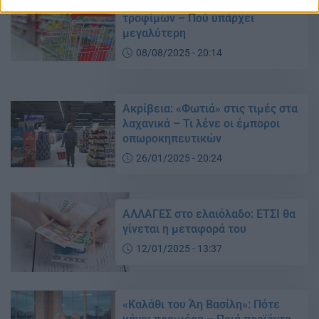
παγκόσμια άνοδο οι τιμές των
τροφίμων – Πού υπάρχει
μεγαλύτερη
08/08/2025 - 20:14
Ακρίβεια: «Φωτιά» στις τιμές στα
λαχανικά – Τι λένε οι έμποροι
οπωροκηπευτικών
26/01/2025 - 20:24
ΑΛΛΑΓΕΣ στο ελαιόλαδο: ΕΤΣΙ θα
γίνεται η μεταφορά του
12/01/2025 - 13:37
«Καλάθι του Άη Βασίλη»: Πότε