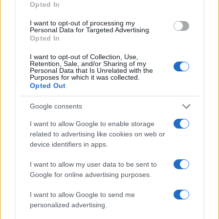
Opted In
ΣΟΚ! Θα τρώμε έντομα χωρίς να
το ξέρουμε; Το σχέδιο, οι φόβοι
I want to opt-out of processing my
και η ελληνική πραγματικότητα
Personal Data for Targeted Advertising.
Opted In
09/02/2026 - 10:56
I want to opt-out of Collection, Use,
Retention, Sale, and/or Sharing of my
Personal Data that Is Unrelated with the
Purposes for which it was collected.
ΜΕΓΑΛΗ ΠΡΟΣΟΧΗ! Ο ΕΟΦ
Opted Out
ανακαλεί παρτίδες βρεφικού
γάλακτος μετά τα νέα όρια της
Google consents
EFSA για την τοξίνη cereulide
06/02/2026 - 09:25
I want to allow Google to enable storage
related to advertising like cookies on web or
device identifiers in apps.
Ακρίβεια – Σούπερ μάρκετ: Ποιά
I want to allow my user data to be sent to
προϊόντα αυξήθηκαν
Google for online advertising purposes.
08/01/2026 - 08:06
I want to allow Google to send me
personalized advertising.