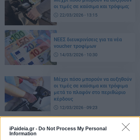
οι τιμές σε καύσιμα και τρόφιμα;
22/03/2026 - 13:15
ΝΕΕΣ διευκρινίσεις για τα νέα
voucher τροφίμων
14/03/2026 - 10:30
Μέχρι πόσο μπορούν να αυξηθούν
οι τιμές σε καύσιμα και τρόφιμα
μετά το πλαφόν στο περιθώριο
κέρδους
12/03/2026 - 09:23
iPaideia.gr -
Do Not Process My Personal
Ακρίβεια: Από ρύζι και ψωμί του
Information
τοστ ως πάνες και τροφές για