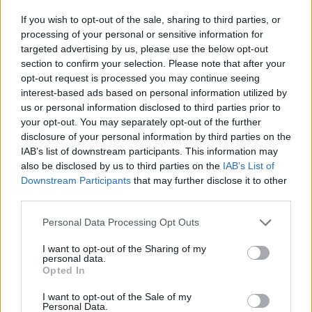
γάτες στη λίστα – Τα 61 προϊόντα
If you wish to opt-out of the sale, sharing to third parties, or
με το «πολεμικό» πλαφόν
processing of your personal or sensitive information for
12/03/2026 - 07:44
targeted advertising by us, please use the below opt-out
section to confirm your selection. Please note that after your
opt-out request is processed you may continue seeing
interest-based ads based on personal information utilized by
Μέση Ανατολή: Φόβοι για
us or personal information disclosed to third parties prior to
εκτόξευση τιμών σε καύσιμα,
your opt-out. You may separately opt-out of the further
ρεύμα, τρόφιμα – Τα μέτρα που
disclosure of your personal information by third parties on the
είναι στο τραπέζι
IAB’s list of downstream participants. This information may
03/03/2026 - 09:19
also be disclosed by us to third parties on the
IAB’s List of
Downstream Participants
that may further disclose it to other
third parties.
Πληθωρισμός: Πώς θα κινηθούν
Please note that this website/app uses one or more Google
Personal Data Processing Opt Outs
οι τιμές στα τρόφιμα το επόμενο
services and may gather and store information including but
διάστημα
not limited to your visit or usage behaviour. You may click to
I want to opt-out of the Sharing of my
personal data.
grant or deny consent to Google and its third-party tags to
22/02/2026 - 16:30
Opted In
use your data for below specified purposes in below Google
consent section.
I want to opt-out of the Sale of my
Personal Data.