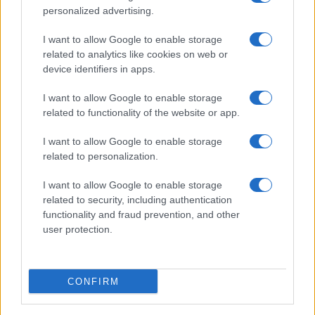
personalized advertising.
I want to allow Google to enable storage
related to analytics like cookies on web or
device identifiers in apps.
I want to allow Google to enable storage
related to functionality of the website or app.
I want to allow Google to enable storage
related to personalization.
I want to allow Google to enable storage
Νόμος Κατσέλη: «Παγώνουν» οι τόκοι στα δάνεια –
Καταναλω
related to security, including authentication
Διευκρινίσεις
«ψιλά γ
functionality and fraud prevention, and other
19/06/2026 - 20:52
16/06/202
user protection.
CONFIRM