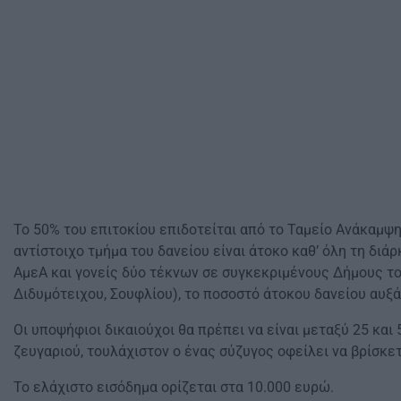
Το 50% του επιτοκίου επιδοτείται από το Ταμείο Ανάκαμψης
αντίστοιχο τμήμα του δανείου είναι άτοκο καθ’ όλη τη διάρ
ΑμεΑ και γονείς δύο τέκνων σε συγκεκριμένους Δήμους το
Διδυμότειχου, Σουφλίου), το ποσοστό άτοκου δανείου αυξά
Οι υποψήφιοι δικαιούχοι θα πρέπει να είναι μεταξύ 25 και
ζευγαριού, τουλάχιστον ο ένας σύζυγος οφείλει να βρίσκετ
Το ελάχιστο εισόδημα ορίζεται στα 10.000 ευρώ.