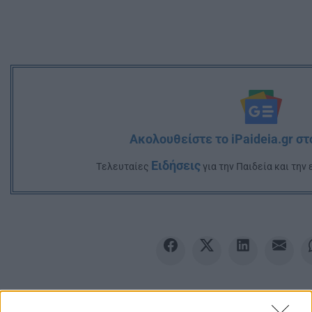
Ακολουθείστε το iPaideia.gr σ
Ειδήσεις
Tελευταίες
για την Παιδεία και την