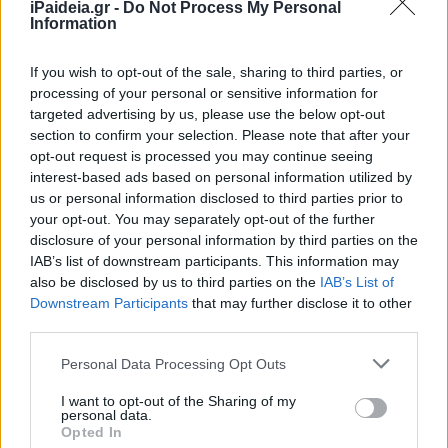
Στην Κατηγορία:
ΕΙΔΗΣΕΙΣ
iPaideia.gr -
Do Not Process My Personal
Information
If you wish to opt-out of the sale, sharing to third parties, or
GOV
ΑΙΤΗΣΕΙΣ
ΔΑΝΕΙΑ
ΣΠΙΤΙ ΜΟΥ
TAGS:
processing of your personal or sensitive information for
targeted advertising by us, please use the below opt-out
section to confirm your selection. Please note that after your
opt-out request is processed you may continue seeing
ΔΙΑΒΑΣΤΕ ΑΚΟ
interest-based ads based on personal information utilized by
us or personal information disclosed to third parties prior to
your opt-out. You may separately opt-out of the further
disclosure of your personal information by third parties on the
IAB’s list of downstream participants. This information may
also be disclosed by us to third parties on the
IAB’s List of
Downstream Participants
that may further disclose it to other
third parties.
Please note that this website/app uses one or more Google
Personal Data Processing Opt Outs
services and may gather and store information including but
not limited to your visit or usage behaviour. You may click to
I want to opt-out of the Sharing of my
personal data.
grant or deny consent to Google and its third-party tags to
Opted In
use your data for below specified purposes in below Google