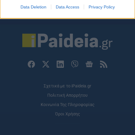
Data Deletion
Data Access
Privacy Policy
ΡΟΗ ΕΙΔΗΣΕΩΝ
ΠΑΙΔΕΙΑ
ΕΙΔΗΣΕΙΣ
Η ΠΑΙΔΕΙΑ ΣΤΗ
Σχετικά με το iPaideia.gr
Πολιτική Απορρήτου
Κοινωνία Της Πληροφορίας
Όροι Χρήσης