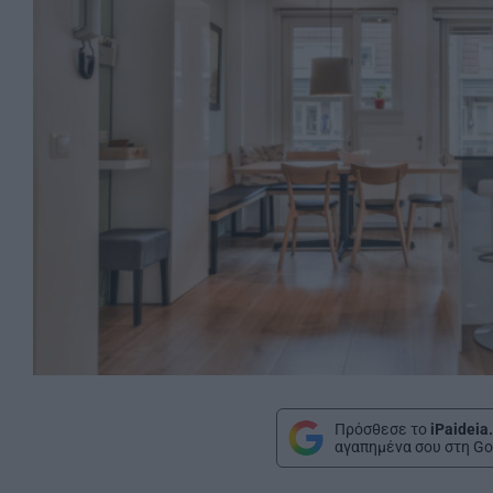
Πρόσθεσε το
iPaideia
αγαπημένα σου στη Go