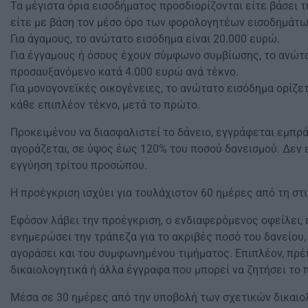
Τα μέγιστα όρια εισοδήματος προσδιορίζονται είτε βάσει
είτε με βάση τον μέσο όρο των φορολογητέων εισοδημάτων
Για άγαμους, το ανώτατο εισόδημα είναι 20.000 ευρώ.
Για έγγαμους ή όσους έχουν σύμφωνο συμβίωσης, το ανώτα
προσαυξανόμενο κατά 4.000 ευρώ ανά τέκνο.
Για μονογονεϊκές οικογένειες, το ανώτατο εισόδημα ορίζε
κάθε επιπλέον τέκνο, μετά το πρώτο.
Προκειμένου να διασφαλιστεί το δάνειο, εγγράφεται εμπρ
αγοράζεται, σε ύψος έως 120% του ποσού δανεισμού. Δεν 
εγγύηση τρίτου προσώπου.
Η προέγκριση ισχύει για τουλάχιστον 60 ημέρες από τη στ
Εφόσον λάβει την προέγκριση, ο ενδιαφερόμενος οφείλει, ε
ενημερώσει την τράπεζα για το ακριβές ποσό του δανείου,
αγοράσει και του συμφωνημένου τιμήματος. Επιπλέον, πρέ
δικαιολογητικά ή άλλα έγγραφα που μπορεί να ζητήσει το 
Μέσα σε 30 ημέρες από την υποβολή των σχετικών δικαιολ