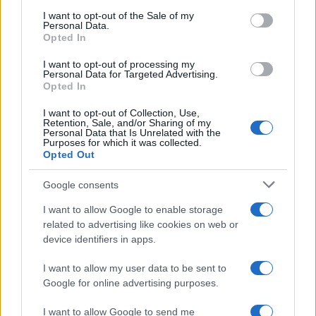
consent section.
I want to opt-out of the Sale of my
Νέα εποχή για το gov.gr: Τι αλλάζει στις ψηφιακές
Personal Data.
Voucher
Opted In
υπηρεσίες – Όλες οι νέες λειτουργίες του
αιτήσεις
01/08/2026 - 12:05
29/06/202
I want to opt-out of processing my
Personal Data for Targeted Advertising.
Opted In
I want to opt-out of Collection, Use,
Retention, Sale, and/or Sharing of my
Personal Data that Is Unrelated with the
Purposes for which it was collected.
Opted Out
Google consents
I want to allow Google to enable storage
related to advertising like cookies on web or
device identifiers in apps.
I want to allow my user data to be sent to
Επίδομα Ανεργίας – Προπληρωμένη κάρτα: Οδηγός
Δάνεια: 
Google for online advertising purposes.
για αναπληρωτές – Δικαιολογητικά
τον νόμ
24/06/2026 - 21:41
24/06/202
I want to allow Google to send me