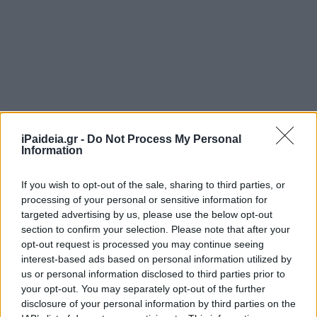
iPaideia.gr -
Do Not Process My Personal
Information
If you wish to opt-out of the sale, sharing to third parties, or
processing of your personal or sensitive information for
Οι
τιμές του πετρελαίου αναμένεται να σημειώσουν
targeted advertising by us, please use the below opt-out
μικρά κέρδη το 2023
, καθώς το θολό παγκόσμιο
section to confirm your selection. Please note that after your
οικονομικό σκηνικό και οι εξάρσεις της COVID-19 στην
opt-out request is processed you may continue seeing
Κίνα απειλούν τη ζήτηση και αντισταθμίζουν τον
interest-based ads based on personal information utilized by
αντίκτυπο των ελλειμμάτων προσφοράς που
us or personal information disclosed to third parties prior to
προκαλούνται από τις κυρώσεις στη Ρωσία, σύμφωνα με
your opt-out. You may separately opt-out of the further
disclosure of your personal information by third parties on the
δημοσκόπηση του Reuters.