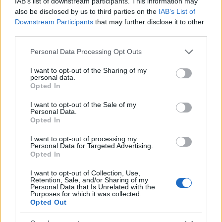
IAB’s list of downstream participants. This information may
Μια έρευνα 30 οικονομολόγων και αναλυτών προβλέπει
also be disclosed by us to third parties on the
IAB’s List of
Downstream Participants
that may further disclose it to other
ότι το Brent θα φθάσει κατά μέσο όρο τα 89,37 δολάρια
third parties.
το βαρέλι το 2023, περίπου 4,6% χαμηλότερα από την
εκτίμηση για 93,65 δολάρια σε έρευνα του Νοεμβρίου. Το
Please note that this website/app uses one or more Google
Personal Data Processing Opt Outs
2022 κινήθηκε κατά μέσο όρο στα 99 δολάρια ανά
services and may gather and store information including but
not limited to your visit or usage behaviour. You may click to
I want to opt-out of the Sharing of my
βαρέλι.
personal data.
grant or deny consent to Google and its third-party tags to
Opted In
Προσεχώς… ύφεση
use your data for below specified purposes in below Google
consent section.
I want to opt-out of the Sale of my
«Αναμένουμε ότι η παγκόσμια οικονομία θα διολισθήσει
Personal Data.
Opted In
σε ύφεση στις αρχές του 2023 καθώς γίνονται αισθητές
οι επιπτώσεις του υψηλού πληθωρισμού και της
I want to opt-out of processing my
Personal Data for Targeted Advertising.
αύξησης των επιτοκίων», δήλωσε ο Μπράντλεϊ Σάντερς,
Opted In
βοηθός οικονομολόγος στην Capital Economics.
I want to opt-out of Collection, Use,
Το Brent έχει υποχωρήσει περισσότερο από 15% από τις
Retention, Sale, and/or Sharing of my
Personal Data that Is Unrelated with the
αρχές Νοεμβρίου και διαπραγματευόταν περίπου στα 84
Purposes for which it was collected.
δολάρια το βαρέλι την Παρασκευή, καθώς η αύξηση των
Opted Out
κρουσμάτων COVID-19 στην Κίνα μείωσε τις προοπτικές