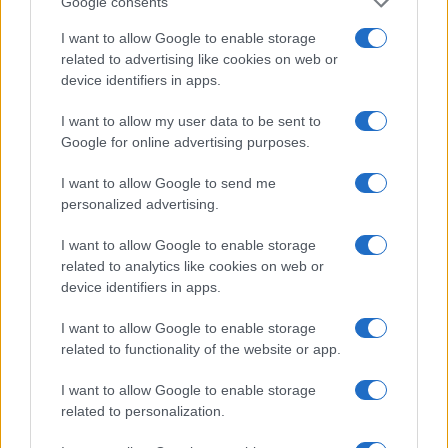
Google consents
για αύξηση της ζήτησης πετρελαίου στον μεγαλύτερο
εισαγωγέα αργού πετρελαίου στον κόσμο.
I want to allow Google to enable storage
related to advertising like cookies on web or
Πότε αναμένεται να αυξηθεί η ζήτηση
device identifiers in apps.
Οι περισσότεροι αναλυτές είπαν ότι η ζήτηση
I want to allow my user data to be sent to
πετρελαίου θα αυξηθεί σημαντικά το δεύτερο εξάμηνο
Google for online advertising purposes.
του 2023, λόγω της χαλάρωσης των περιορισμών για την
COVID-19 στην Κίνα, αλλά και της λιγότερο επιθετικής
I want to allow Google to send me
personalized advertising.
στάσης των κεντρικών τραπεζών αναφορικά με τα
επιτόκια.
I want to allow Google to enable storage
related to analytics like cookies on web or
Ο αντίκτυπος των δυτικών κυρώσεων στο ρωσικό
device identifiers in apps.
πετρέλαιο αναμένεται να είναι ελάχιστος, σύμφωνα με
τη δημοσκόπηση.
I want to allow Google to enable storage
related to functionality of the website or app.
«Δεν αναμένουμε επιπτώσεις από το πλαφόν, το οποίο
σχεδιάστηκε για να δώσει διαπραγματευτική δύναμη σε
I want to allow Google to enable storage
αγοραστές τρίτων χωρών», ανέφεραν αναλυτές της
related to personalization.
Goldman Sachs (NYSE:GS).