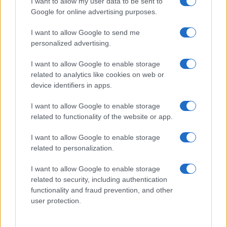
I want to allow my user data to be sent to
Google for online advertising purposes.
I want to allow Google to send me
personalized advertising.
I want to allow Google to enable storage
related to analytics like cookies on web or
device identifiers in apps.
I want to allow Google to enable storage
Όπως εκτιμούν πάντως πρατηριούχοι, αυτή τη στιγμή
related to functionality of the website or app.
και με δεδομένη τόσο τη «βουτιά» των διεθνών τιμών
πετρελαίου, όσο και την ενίσχυση του ευρώ έναντι του
I want to allow Google to enable storage
related to personalization.
δολαρίου το ίδιο διάστημα, θα υπάρξει αποκλιμάκωση
των τιμών που θα φανεί πολύ άμεσα στην αντλία, το
I want to allow Google to enable storage
πολύ έως και την ερχόμενη Δευτέρα!
related to security, including authentication
functionality and fraud prevention, and other
Σε πρώτη φάση όλα δείχνουν ότι οι τιμές στην αντλία θα
user protection.
καταγράψουν πτώση της τάξεως των 10 λεπτών το
λίτρο, τουλάχιστον.