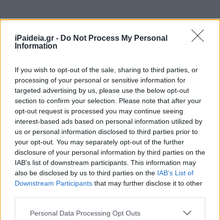
Το πετρέλαιο θέρμανσης και τότε και σήμερα έχει
σχεδόν την ίδια τιμή (1,17 από 1,12), μόνον που τώρα
iPaideia.gr -
Do Not Process My Personal
Information
έχει ενσωματωμένη και την κρατική επιδότηση των 0,25
ευρώ το λίτρο!! Δηλαδή, η τιμή του αν δεν υπήρχε η
επιδότηση θα ήταν αυτή την στιγμή «φουσκωμένη» κατά
If you wish to opt-out of the sale, sharing to third parties, or
processing of your personal or sensitive information for
21%.
targeted advertising by us, please use the below opt-out
Πόσο θα μειωθούν οι τιμές στην αντλία
section to confirm your selection. Please note that after your
opt-out request is processed you may continue seeing
Με άλλα λόγια, η διεθνής τιμή πετρελαίου μπορεί να
interest-based ads based on personal information utilized by
έχει επιστρέψει σε άλλες καλύτερες εποχές -και
us or personal information disclosed to third parties prior to
συγκεκριμένα στον Δεκέμβριο του 2021- όχι όμως και οι
your opt-out. You may separately opt-out of the further
τιμές λιανικής στην χώρα μας που … επιμένουν να είναι
disclosure of your personal information by third parties on the
αυξημένες.
IAB’s list of downstream participants. This information may
also be disclosed by us to third parties on the
IAB’s List of
Θα μπορούσε αυτό εν μέρει να αιτιολογηθεί από το
Downstream Participants
that may further disclose it to other
ενισχυμένο δολάριο έναντι του ευρώ -κατά 7% σε σχέση
third parties.
με τον Δεκέμβριο του ΄21- αλλά σίγουρα δεν αιτιολογεί
Please note that this website/app uses one or more Google
Personal Data Processing Opt Outs
αυτή η διαφορά αυξημένες τιμές στην αντλία ακόμη και