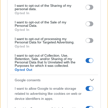
services and may gather and store information including but
κατά 27%!
not limited to your visit or usage behaviour. You may click to
I want to opt-out of the Sharing of my
personal data.
grant or deny consent to Google and its third-party tags to
Opted In
use your data for below specified purposes in below Google
consent section.
I want to opt-out of the Sale of my
Personal Data.
Opted In
I want to opt-out of processing my
Personal Data for Targeted Advertising.
Opted In
I want to opt-out of Collection, Use,
Retention, Sale, and/or Sharing of my
Personal Data that Is Unrelated with the
Purposes for which it was collected.
Opted Out
Google consents
I want to allow Google to enable storage
related to advertising like cookies on web or
device identifiers in apps.