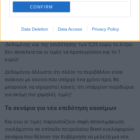
Όσοι γνωρίζουν την αγορά εκτιμούν ότι στις αρχές της
CONFIRM
προσεχούς εβδομάδος θα υπάρξουν πρατήρια που θα
πωλούν την αμόλυβδη των 95 οκτανίων κάτω από το 1,8
Data Deletion
Data Access
Privacy Policy
ευρώ το λίτρο και το diesel κίνησης κάτω από το 1,7
ευρώ το λίτρο. Και στο πετρέλαιο θέρμανσης
-δεδομένης και της επιδότησης των 0,25 ευρώ το λίτρο-
δεν αποκλείεται οι τιμές να προσεγγίσουν και το 1
ευρώ!
Δεδομένου άλλωστε ότι πλέον το περιβάλλον είναι
ανάλογο με εκείνο που υπήρχε ένα χρόνο πριν, θα
μπορούσε να ισχυριστεί κανείς ότι υπάρχουν περιθώρια
για ακόμη πιο χαμηλές τιμές!
Τα σενάρια για νέα επιδότηση καυσίμων
Και ενώ οι τιμές παρουσιάζουν σαφή αποκλιμάκωση
τουλάχιστον σε επίπεδο πετρελαίου Brent κυκλοφορούν
σενάρια που θέλουν την Κυβέρνηση να μελετά μια νέα