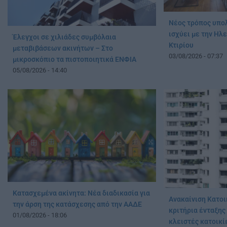
Νέος τρόπος υπολ
ισχύει με την Ηλ
Έλεγχοι σε χιλιάδες συμβόλαια
Κτιρίου
μεταβιβάσεων ακινήτων – Στο
03/08/2026 - 07:37
μικροσκόπιο τα πιστοποιητικά ΕΝΦΙΑ
05/08/2026 - 14:40
Κατασχεμένα ακίνητα: Νέα διαδικασία για
Ανακαίνιση Κατοι
την άρση της κατάσχεσης από την ΑΑΔΕ
κριτήρια ένταξης 
01/08/2026 - 18:06
κλειστές κατοικί