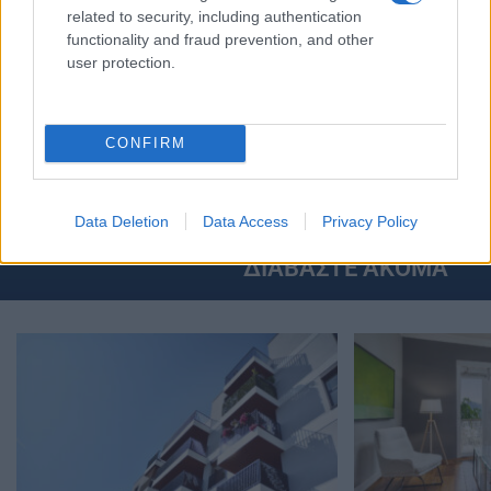
related to security, including authentication
functionality and fraud prevention, and other
TAGS:
user protection.
ΑΚΙΝΗΤΑ
ΕΙΔΗΣΕΙΣ
ΕΙΔΗΣΕΙΣ ΣΗΜΕΡΑ
ΕΝ
ΕΝΦΙΑ ΑΠΑΛΛΑΓΗ
ΕΝΦΙΑ ΔΟΣΕΙΣ
ΕΝΦΙΑ ΠΡΟ
ΠΛΗΡΩΜΗ ΕΝΦΙΑ
ΣΥΜΠΛΗΡΩΜΑΤΙΚΟ ΕΝΦΙΑ
CONFIRM
ΥΠΟΥΡΓΕΙΟ ΟΙΚΟΝΟΜΙΚΩΝ
Data Deletion
Data Access
Privacy Policy
ΔΙΑΒΑΣΤΕ ΑΚΟΜΑ