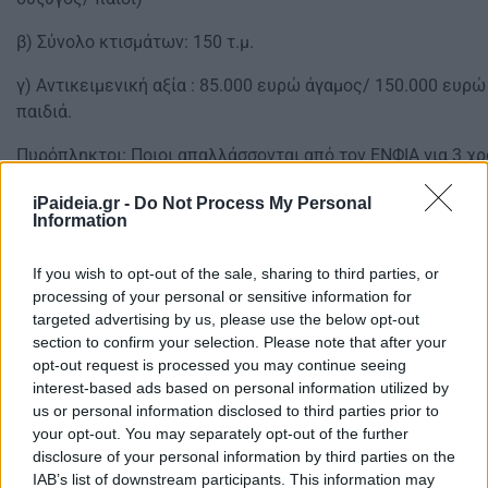
β) Σύνολο κτισμάτων: 150 τ.μ.
γ) Αντικειμενική αξία : 85.000 ευρώ άγαμος/ 150.000 ευρ
παιδιά.
Πυρόπληκτοι: Ποιοι απαλλάσσονται από τον ΕΝΦΙΑ για 3 χρ
Απαλλαγή από τον ΕΝΦΙΑ μόνο για τα ακίνητα που έχουν υπ
iPaideia.gr -
Do Not Process My Personal
ζημία από τις πυρκαγιές και όχι για το σύνολο των ακινήτ
Information
πληγείσες περιοχές, δικαιούνται οι πυρόπληκτοι για μία τρι
2022 και 2023).
If you wish to opt-out of the sale, sharing to third parties, or
processing of your personal or sensitive information for
Πλήρη απαλλαγή για το σύνολο των ακινήτων, δικαιούνται 
targeted advertising by us, please use the below opt-out
των δήμων Μαντουδίου – Λίμνης- Αγίας Άννας και Ιστιαίας
section to confirm your selection. Please note that after your
Περιφερειακής Ενότητας Ευβοίας.
opt-out request is processed you may continue seeing
interest-based ads based on personal information utilized by
Η διαδικασία θα δρομολογηθεί αρχικά μέσα από την
us or personal information disclosed to third parties prior to
ειδική πλατφόρμα της Ανεξάρτητης Αρχής Δημοσίων Εσόδω
your opt-out. You may separately opt-out of the further
θα πιστοποιείται με την εξέταση του φακέλου από την αρμ
disclosure of your personal information by third parties on the
υπουργείου Υποδομών και Μεταφορών.
IAB’s list of downstream participants. This information may