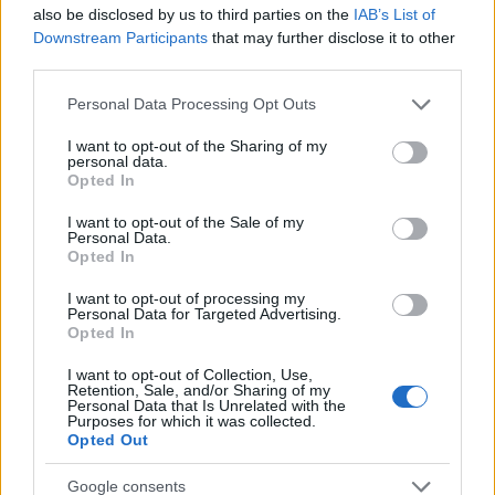
also be disclosed by us to third parties on the
IAB’s List of
Eστίαση: Τι θα ισχύσει από φθινόπωρο για τους
Downstream Participants
that may further disclose it to other
third parties.
Πώς θα λειτουργεί
Please note that this website/app uses one or more Google
Personal Data Processing Opt Outs
Βάσεις 2021: Ποιοί έχουν δικαίωμα μετεγγραφή
services and may gather and store information including but
τους πυρόπληκτους φοιτητές
not limited to your visit or usage behaviour. You may click to
I want to opt-out of the Sharing of my
personal data.
grant or deny consent to Google and its third-party tags to
Opted In
ΑΣΕΠ: Έρχονται 2.424 μόνιμες προσλήψεις -Ποι
use your data for below specified purposes in below Google
consent section.
I want to opt-out of the Sale of my
Personal Data.
Opted In
I want to opt-out of processing my
Personal Data for Targeted Advertising.
Opted In
I want to opt-out of Collection, Use,
Retention, Sale, and/or Sharing of my
Personal Data that Is Unrelated with the
Purposes for which it was collected.
Opted Out
Google consents