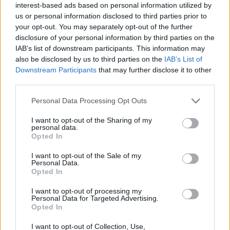
ΕΝΦΙΑ: Έτσι θα αυξήσετε τις
interest-based ads based on personal information utilized by
δόσεις
us or personal information disclosed to third parties prior to
your opt-out. You may separately opt-out of the further
24/09/2021 - 08:31
disclosure of your personal information by third parties on the
IAB’s list of downstream participants. This information may
also be disclosed by us to third parties on the
IAB’s List of
ΕΝΦΙΑ: Πόσοι είδαν μειώσεις από
Downstream Participants
that may further disclose it to other
50% έως και 100%
third parties.
23/09/2021 - 21:33
Please note that this website/app uses one or more Google
Personal Data Processing Opt Outs
services and may gather and store information including but
not limited to your visit or usage behaviour. You may click to
I want to opt-out of the Sharing of my
personal data.
grant or deny consent to Google and its third-party tags to
ΕΝΦΙΑ: Περισσότεροι οι
Opted In
use your data for below specified purposes in below Google
δικαιούχοι της έκπτωσης
consent section.
I want to opt-out of the Sale of my
23/09/2021 - 17:30
Personal Data.
Opted In
I want to opt-out of processing my
ΕΝΦΙΑ 2021: Αναρτήθηκαν τα
Personal Data for Targeted Advertising.
Opted In
εκκαθαριστικά – Πώς θα
διορθώσετε τα λάθη που
I want to opt-out of Collection, Use,
αυξάνουν τον φόρο