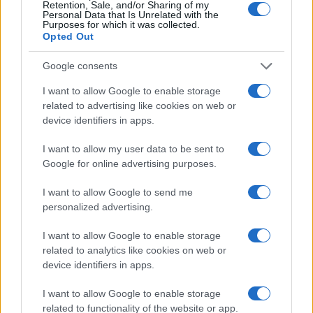
Retention, Sale, and/or Sharing of my
Personal Data that Is Unrelated with the
23/09/2021 - 13:37
Purposes for which it was collected.
Opted Out
Google consents
ΕΝΦΙΑ 2021 στο myaade.gr:
Οδηγίες για την εκτύπωση
I want to allow Google to enable storage
related to advertising like cookies on web or
23/09/2021 - 08:44
device identifiers in apps.
I want to allow my user data to be sent to
ΕΝΦΙΑ 2021: Αναρτήθηκαν τα
Google for online advertising purposes.
εκκαθαριστικά στο myAADE
I want to allow Google to send me
22/09/2021 - 20:33
personalized advertising.
I want to allow Google to enable storage
related to analytics like cookies on web or
ΕΝΦΙΑ: Τα εκκαθαριστικά στο
device identifiers in apps.
MyAADE – Ποιά σημεία πρέπει να
προσέξετε
I want to allow Google to enable storage
22/09/2021 - 08:36
related to functionality of the website or app.