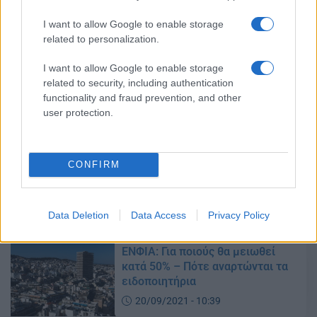
I want to allow Google to enable storage
related to personalization.
ΕΝΦΙΑ 2021: Πότε αναρτώνται τα
εκκαθαριστικά – Ποιοί
I want to allow Google to enable storage
δικαιούνται έκπτωση
related to security, including authentication
21/09/2021 - 10:07
functionality and fraud prevention, and other
user protection.
Σταϊκούρας για ΕΝΦΙΑ: Τι είπε για
τις δύο πρώτες δόσεις – Τι θα
CONFIRM
αλλάξει το 2022
20/09/2021 - 12:39
Data Deletion
Data Access
Privacy Policy
ΕΝΦΙΑ: Για ποιούς θα μειωθεί
κατά 50% – Πότε αναρτώνται τα
ειδοποιητήρια
20/09/2021 - 10:39