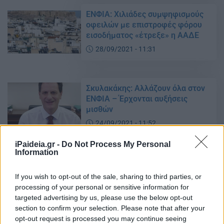
ΕΝΦΙΑ: Χιλιάδες συμψηφισμούς
οφειλών με επιστροφές φόρου
εισοδήματος «έτρεξε» η ΑΑΔΕ
28/09/2021 - 11:31
Σκυλακάκης: Αλλάζουν όλα στον
ΕΝΦΙΑ – Έρχονται αυξήσεις
μισθών
24/09/2021 - 11:52
iPaideia.gr -
Do Not Process My Personal
Information
ΕΝΦΙΑ: Πόσοι έχουν ακίνητα έως
60.000 ευρώ – Ανάλυση
If you wish to opt-out of the sale, sharing to third parties, or
24/09/2021 - 09:09
processing of your personal or sensitive information for
targeted advertising by us, please use the below opt-out
section to confirm your selection. Please note that after your
opt-out request is processed you may continue seeing