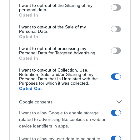
Εξυπηρέτησης Πολιτών του
ΑΣΕΠ
(Πουλίου 6,
not limited to your visit or usage behaviour. You may click to
I want to opt-out of the Sharing of my
personal data.
Αμπελόκηποι).
grant or deny consent to Google and its third-party tags to
Opted In
use your data for below specified purposes in below Google
Οι οριστικοί πίνακες θα προκύψουν μετά την εκδίκαση
consent section.
I want to opt-out of the Sale of my
Personal Data.
τυχόν ενστάσεων, η προθεσμία υποβολής των οποίων
Opted In
ορίζεται από την ημέρα Πέμπτη 15 Μαρτίου 2018
έωςκαι την πάροδο της ημέρας Δευτέρα 26 Μαρτίου
I want to opt-out of processing my
Personal Data for Targeted Advertising.
2018.
Opted In
I want to opt-out of Collection, Use,
Επισημαίνεται ότι ενστάσεις επιτρέπονται μόνο για
Retention, Sale, and/or Sharing of my
Personal Data that Is Unrelated with the
λόγους νομιμότητας της διαδικασίας και όχι για την ‘’επί
Purposes for which it was collected.
της ουσίας’’ κρίση της οικείας επιτροπής αξιολόγησης.
Opted Out
ΑΣΕΠ-3Κ/2018: 57.749 οι αιτήσεις -Μπαίνει ακόμη και 1
Google consents
στους 75
I want to allow Google to enable storage
related to advertising like cookies on web or
device identifiers in apps.
I want to allow my user data to be sent to