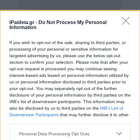
iPaideia.gr -
Do Not Process My Personal
Information
If you wish to opt-out of the sale, sharing to third parties, or
processing of your personal or sensitive information for
targeted advertising by us, please use the below opt-out
section to confirm your selection. Please note that after your
opt-out request is processed you may continue seeing
interest-based ads based on personal information utilized by
us or personal information disclosed to third parties prior to
your opt-out. You may separately opt-out of the further
Διευκρινίζεται ότι σύμφωνα με την υπ’ αριθ. 62/2004
disclosure of your personal information by third parties on the
απόφαση της Αρχής Προστασίας Δεδομένων
IAB’s list of downstream participants. This information may
Προσωπικού Χαρακτήρα, οι αποκλειόμενοι υποψήφιοι
also be disclosed by us to third parties on the
IAB’s List of
εμφανίζονται μόνο με τον αριθμό ταυτότητας. Όλοι οι
Downstream Participants
that may further disclose it to other
third parties.
πίνακες που καταρτίστηκαν στο πλαίσιο έκδοσης των
προσωρινών αποτελεσμάτων (διοριστέων και
Please note that this website/app uses one or more Google
Personal Data Processing Opt Outs
αποκλειομένων) μπορούν να αναζητηθούν στο Γραφείο
services and may gather and store information including but