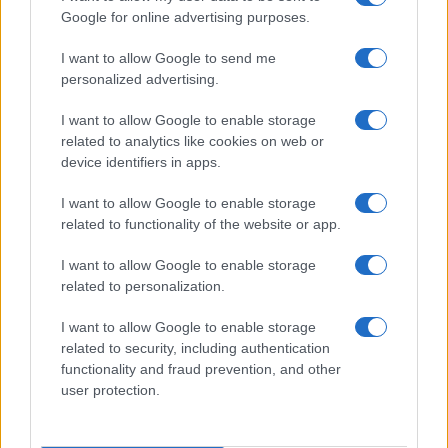
Google for online advertising purposes.
I want to allow Google to send me
personalized advertising.
I want to allow Google to enable storage
related to analytics like cookies on web or
device identifiers in apps.
I want to allow Google to enable storage
related to functionality of the website or app.
I want to allow Google to enable storage
related to personalization.
Ακολουθείστε το iPaideia.gr στο Google News
I want to allow Google to enable storage
Ειδήσεις
related to security, including authentication
Tελευταίες
για την Παιδεία και την εργασία
iPaideia.gr
functionality and fraud prevention, and other
στο
user protection.