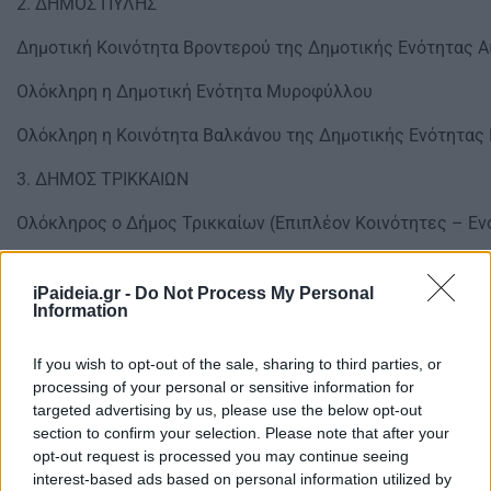
2. ΔΗΜΟΣ ΠΥΛΗΣ
Δημοτική Κοινότητα Βροντερού της Δημοτικής Ενότητας 
Ολόκληρη η Δημοτική Ενότητα Μυροφύλλου
Ολόκληρη η Κοινότητα Βαλκάνου της Δημοτικής Ενότητας
3. ΔΗΜΟΣ ΤΡΙΚΚΑΙΩΝ
Ολόκληρος ο Δήμος Τρικκαίων (Επιπλέον Κοινότητες – Εν
4. ΔΗΜΟΣ ΦΑΡΚΑΔΟΝΟΣ
iPaideia.gr -
Do Not Process My Personal
Ολόκληρη η Δημοτική Ενότητα Οιχαλίας (Επιπλέον Κοινότ
Information
Ολόκληρη η Δημοτική Ενότητα Φαρκαδόνος (Επιπλέον Κοι
If you wish to opt-out of the sale, sharing to third parties, or
processing of your personal or sensitive information for
ΠΕΡΙΦΕΡΕΙΑ ΣΤΕΡΕΑΣ ΕΛΛΑΔΑΣ
targeted advertising by us, please use the below opt-out
section to confirm your selection. Please note that after your
ΠΕΡΙΦΕΡΕΙΑΚΗ ΕΝΟΤΗΤΑ ΦΘΙΩΤΙΔΑΣ
opt-out request is processed you may continue seeing
interest-based ads based on personal information utilized by
1. ΔΗΜΟΣ ΜΑΚΡΑΚΩΜΗΣ