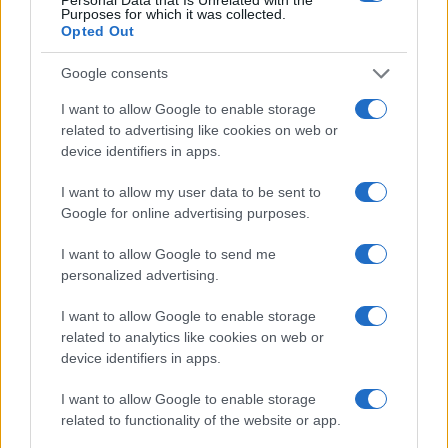
πληγέντων της Θεσσαλίας (συμπεριλαμβανόμενων των σ
Purposes for which it was collected.
Opted Out
της δημοτικής κοινότητας Δαμασίου του Δήμου Τυρνάβου) 
σεισμόπληκτων της Κρήτης και της Σάμου.
Google consents
Για την ένταξη στο πρόγραμμα, οι αιτήσεις χρηματοδότηση
I want to allow Google to enable storage
ενδιαφερόμενους υποβάλλονται μόνον ηλεκτρονικά έως τι
related to advertising like cookies on web or
υποχρεωτικά μέσω του επίσημου δικτυακού τόπου του πρ
device identifiers in apps.
https://exoikonomo2025.gov.gr
I want to allow my user data to be sent to
Οι ενδιαφερόμενοι για περισσότερες πληροφορίες μπορού
Google for online advertising purposes.
213 15 13 745 (καθημερινές, 9:00 π.μ. – 5:00 μ.μ.), καθώς κα
I want to allow Google to send me
mail:
exoikonomo2025@prv.ypeka.gr
personalized advertising.
Δείτε επίσης
Επίδομα παιδιού: Πότε θα γίνει η πρώτη πλη
I want to allow Google to enable storage
ποσά
related to analytics like cookies on web or
device identifiers in apps.
I want to allow Google to enable storage
related to functionality of the website or app.