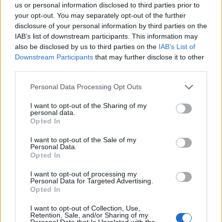
us or personal information disclosed to third parties prior to
your opt-out. You may separately opt-out of the further
Δημοτική Κοινότητα Παλαιάς Γιαννιτσούς της Δημοτικής
disclosure of your personal information by third parties on the
IAB’s list of downstream participants. This information may
Στις πληγείσες – σεισμόπληκτες περιοχές, όπως αυτές ορ
also be disclosed by us to third parties on the
IAB’s List of
του οδηγού εφαρμογής και την από 16/01 σχετική ανακοί
Downstream Participants
that may further disclose it to other
Περιβάλλοντος και Ενέργειας, περιλαμβάνονται συγκεκριμ
third parties.
δημοτικές κοινότητες και ενότητες που έχουν καθοριστεί
Please note that this website/app uses one or more Google
Personal Data Processing Opt Outs
Οι αιτήσεις που έχουν ήδη υποβληθεί, καθώς και όσες θα 
services and may gather and store information including but
προγράμματος «Εξοικονομώ 2025» στην ειδική κατηγορία
not limited to your visit or usage behaviour. You may click to
I want to opt-out of the Sharing of my
personal data.
grant or deny consent to Google and its third-party tags to
θα ελεγχθούν ως προς την επιλεξιμότητά τους. Σε περίπτ
Opted In
use your data for below specified purposes in below Google
καθορισμένες περιοχές, το ποσοστό επιχορήγησης θα επ
consent section.
I want to opt-out of the Sale of my
τα οριζόμενα στον οδηγό του προγράμματος.
Personal Data.
Opted In
Υπενθυμίζεται πως το «Εξοικονομώ 2025» περιλάμβανε, ή
(αυξημένο ποσοστό επιχορηγήσεων και ειδικό προϋπολογισ
I want to opt-out of processing my
Personal Data for Targeted Advertising.
Opted In
οικογενειών με μέλος/μέλη ΑμεΑ,
οικογενειών με τουλάχιστον τρία εξαρτώμενα τέκνα,
I want to opt-out of Collection, Use,
Retention, Sale, and/or Sharing of my
ευάλωτων νοικοκυριών (βάσει εισοδηματικών κριτηρίων),
Personal Data that Is Unrelated with the