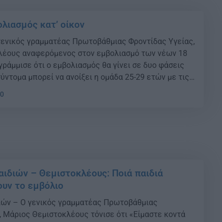
ολιασμός κατ’ οίκον
γενικός γραμματέας Πρωτοβάθμιας Φροντίδας Υγείας,
λέους αναφερόμενος στον εμβολιασμό των νέων 18
ράμμισε ότι ο εμβολιασμός θα γίνει σε δυο φάσεις
σύντομα μπορεί να ανοίξει η ομάδα 25-29 ετών με τις
ώσεις να γίνονται την επόμενη εβδομάδα «Είμαστε
20
χωρήσουμε σε ανακοινώσεις […]
αιδιών – Θεμιστοκλέους: Ποιά παιδιά
ουν το εμβόλιο
ιών – Ο γενικός γραμματέας Πρωτοβάθμιας
, Μάριος Θεμιστοκλέους τόνισε ότι «Είμαστε κοντά