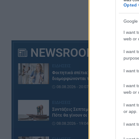
Opted 
Google 
I want t
web or d
NEWSROOM
I want t
purpose
ΕΙΔΗΣΕΙΣ
I want 
Φοιτητικά σπίτια: Πώς
διαμορφώνονται τα ενοίκια
I want t
08.08.2026 - 20:07
web or d
ΕΙΔΗΣΕΙΣ
I want t
Συντάξεις Σεπτεμβρίου 2026:
or app.
Πότε θα γίνουν οι πληρωμές
08.08.2026 - 19:04
I want t
I want t