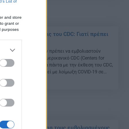
B’s List of
er and store
to grant or
ed purposes
αθητών – Συστάσεις του CDC: Γιατί πρέπει
ύν τα παιδιά
παιδιά άνω των 12 ετών πρέπει να εμβολιαστούν
ϊού , σύμφωνα με το αμερικανικό CDC (Centers for
nd Prevention) Σύμφωνα πάντα με την έκθεση του CDC,
παιδιά έχουν προσβληθεί με λοίμωξη COVID-19 σε
ήλικες, τα παιδιά μπορούν να προσβληθούν και να
32
…]
χονται «μπόνους» για τους εμβολιασμένους