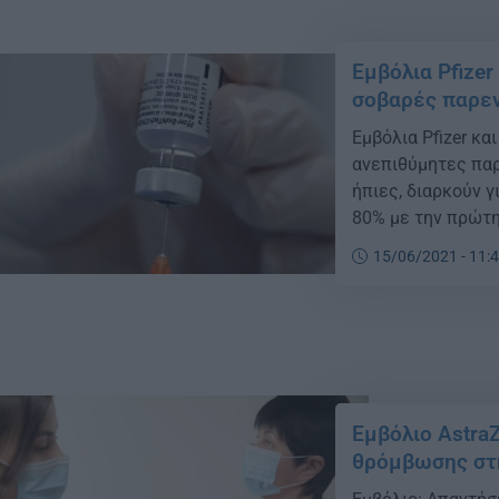
Εμβόλια Pfizer
σοβαρές παρε
Εμβόλια Pfizer κα
ανεπιθύμητες παρ
ήπιες, διαρκούν 
80% με την πρώτη
με τα νέα δεδομέ
15/06/2021 - 11:
μυοκαρδίτιδας/πε
τον […]
Εμβόλιο AstraZ
θρόμβωσης στη