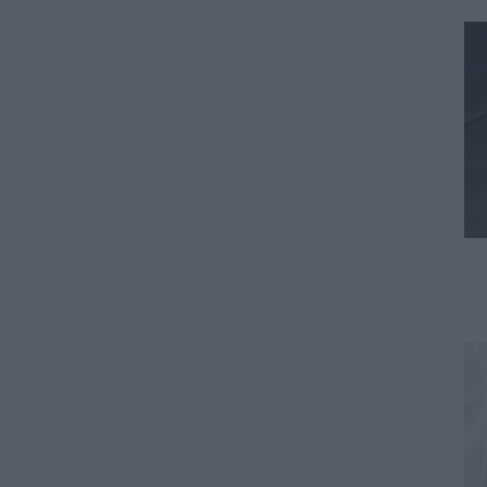
ΕΙΔΗΣΕΙΣ
ΔΥΠΑ: Μέχρι πότε μπορείτε να
κάνετε αιτήσεις για τις ΠΕΠΑΣ
Μαθητείας – Οι ειδικότητες
και οι παροχές
08.08.2026 - 09:03
ΠΑΙΔΕΙΑ
Προσλήψεις αναπληρωτών:
Ποιό εκτιμάται ότι θα είναι το
χρονοδιάγραμμα για φέτος
07.08.2026 - 20:00
ΠΑΙΔΕΙΑ
Διορισμοί εκπαιδευτικών:
Πότε βγαίνουν τα ονόματα
07.08.2026 - 19:21