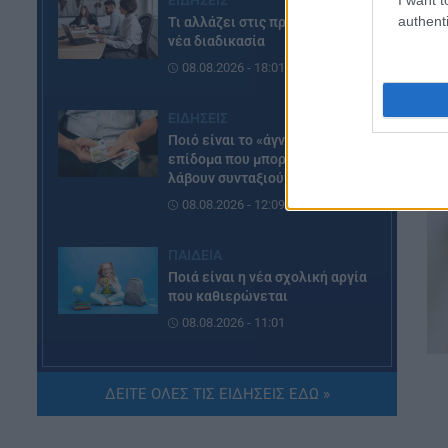
ΕΙΔΗΣΕΙΣ
authenti
Τι αλλάζει στις προσλήψεις: Η
νέα διαδικασία
08.08.2026 - 18:01
ΕΙΔΗΣΕΙΣ
Ποιό είναι το «άγνωστο»
επίδομα που μπορούν να
λάβουν συνταξιούχοι
08.08.2026 - 12:09
ΠΑΙΔΕΙΑ
Ποιά είναι η νέα σχολική αργία
που καθιερώνεται
08.08.2026 - 11:01
ΕΙΔΗΣΕΙΣ
ΔΕΙΤΕ ΟΛΕΣ ΤΙΣ ΕΙΔΗΣΕΙΣ ΕΔΩ »
Συντάξεις: Ποιοί κερδίζουν
έως 20.000 ευρώ
08.08.2026 - 10:00