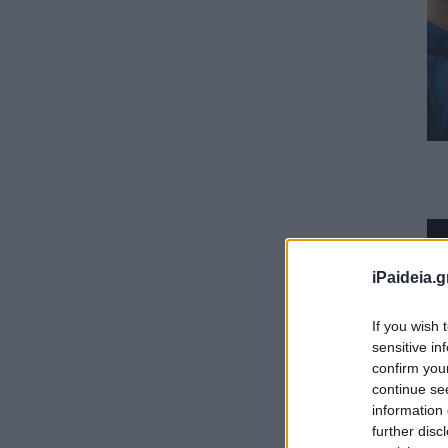
iPaideia.g
If you wish 
sensitive in
confirm you
continue se
information 
further disc