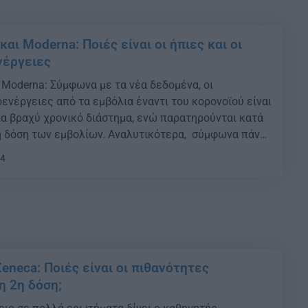
 και Moderna: Ποιές είναι οι ήπιες και οι
νέργειες
ι Moderna: Σύμφωνα με τα νέα δεδομένα, οι
ενέργειες από τα εμβόλια έναντι του κορονοϊού είναι
για βραχύ χρονικό διάστημα, ενώ παρατηρούνται κατά
 δόση των εμβολίων. Αναλυτικότερα, σύμφωνα πάντα
να σχετικά με τις σπάνιες περιπτώσεις
44
ρικαρδίτιδας που έχουν καταγραφεί σε νέους μετά
eneca: Ποιές είναι οι πιθανότητες
 2η δόση;