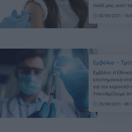
παιδί μου, γιατί 
Μήπως δεν είναι 
02/09/2021 - 18:
χάρη στην πρόοδο
Εμβόλιο – Τρίτ
Εμβόλιο: Η Εθνικ
επιστημονικά στοι
για τον κορονοϊό 
Υπενιθμίζουμε ότ
εμβολιασμών που 
20/08/2021 - 08:
και στους υγειονο