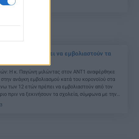
στιτούτου Φράνσις Κρικ και του Πανεπιστημιακού
21
νδίνου (UCL), μεταξύ των οποίων ο Έλληνας Γιώργος
αγώνη: Πότε πρέπει να εμβολιαστούν τα
ιών: H κ. Παγώνη μιλώντας στον ΑΝΤ1 αναφέρθηκε
 στην ανάγκη εμβολιασμού κατά του κορονοϊού στα
 άνω των 12 ετών πρέπει να εμβολιαστούν από τον
ιο πριν να ξεκινήσουν τα σχολεία, σύμφωνα με την
 την πορεία των επιδημιολογικών δεδομένων του
43
α η κυρία […]