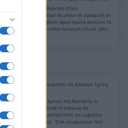
προνόμια εξετάζει η κυβέρνηση στους
 Τα κίνητρα για εμβολιασμό θα μπουν σε εφαρμογή σε
τικές αποφάσεις θα ληφθούν αφού πρώτα ανοίξουν τα
ιτών για όλα τα εμβόλια.Μια πρόγευση έδωσε χθες ο
υργός Εσωτερικών Στέλιος Πέτσας, ο οποίος
02
ονται προνόμια σε όσους εμβολιάζονται προκειμένου
βόλια: Ποιοί θα χρειαστεί να κάνουν τρίτη
ει
λια: Σύμφωνα με επιστήμονες στη Βρετανία, οι
αι πιο ευάλωτοι στην Covid-19 πιθανώς θα
ρίτη ενισχυτική ή αναμνηστική δόση του εμβολίου
αργότερα εντός του έτους Έτσι, σύμφωνα με τους