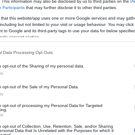
. This information may also be disclosed by us to third parties on the
IA
Participants
that may further disclose it to other third parties.
 that this website/app uses one or more Google services and may gath
including but not limited to your visit or usage behaviour. You may click 
 to Google and its third-party tags to use your data for below specifi
Εμβολιασμοί μ
ogle consent section.
να εμβολιαστο
l Data Processing Opt Outs
Εμβόλια: Όλα τα 
έναντι του κορονο
o opt-out of the Sharing of my personal data.
Disease Control a
In
παρότι λιγότερα 
σχέση με τους εν
09/06/2021 - 12:
o opt-out of the Sale of my Personal Data.
μεταδώσουν τον [
In
to opt-out of processing my Personal Data for Targeted
ing.
In
o opt-out of Collection, Use, Retention, Sale, and/or Sharing
ersonal Data that Is Unrelated with the Purposes for which it
Κορονοϊός: Έρ
lected.