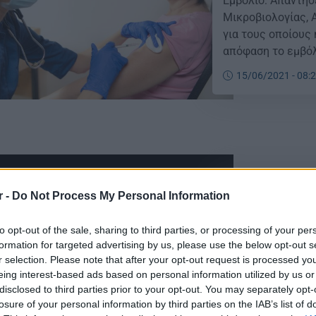
Εμβόλιο: Απαντήσ
Μικροβιολογίας, 
για τους οποίους
απόφαση το εμβόλ
άνω των 60 ετών 
15/06/2021 - 08:
κορωνοϊό εξαρτάτ
πιθανότητα […]
Ραγδαίες εξελί
r -
Do Not Process My Personal Information
Εμβόλια – Κορονο
αναμένεται ΝΕΑ 
to opt-out of the sale, sharing to third parties, or processing of your per
formation for targeted advertising by us, please use the below opt-out s
η Επιτροπή Εμβολ
r selection. Please note that after your opt-out request is processed y
με το σκεύασμα σ
eing interest-based ads based on personal information utilized by us or
σύσταση να σταμα
14/06/2021 - 16:
disclosed to third parties prior to your opt-out. You may separately opt-
AstraZeneca στου
losure of your personal information by third parties on the IAB’s list of