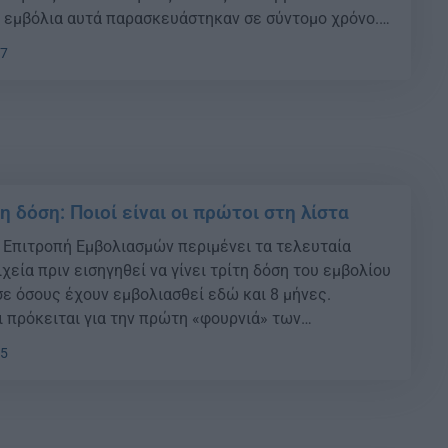
τα εμβόλια αυτά παρασκευάστηκαν σε σύντομο χρόνο.
ασφαλή; Τα εμβόλια παρήχθησαν με ταχείς ρυθμούς
57
 της τεχνολογίας, της παγκόσμιας συνεργασίας […]
η δόση: Ποιοί είναι οι πρώτοι στη λίστα
ή Επιτροπή Εμβολιασμών περιμένει τα τελευταία
χεία πριν εισηγηθεί να γίνει τρίτη δόση του εμβολίου
σε όσους έχουν εμβολιασθεί εδώ και 8 μήνες.
ι πρόκειται για την πρώτη «φουρνιά» των
είχαν γίνει στα περισσότερα πολιτικά πρόσωπα αλλά
15
μικούς. Είναι χαρακτηριστικό ότι μετά την πρώτη […]