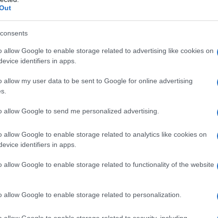
Out
Κορονοϊός: Ποιά 
εμβολιασμένους .
consents
«δόσεις» Οι ορισ
ραντεβού των πολ
o allow Google to enable storage related to advertising like cookies on
αναπληρωτής υπο
evice identifiers in apps.
07/06/2021 - 09:
σημείωσε «χρειάζ
o allow my user data to be sent to Google for online advertising
να είναι […]
s.
to allow Google to send me personalized advertising.
o allow Google to enable storage related to analytics like cookies on
Κορονοϊός – εμ
evice identifiers in apps.
δόση – Τι ισχύ
o allow Google to enable storage related to functionality of the website
Κορονοϊός – εμβό
άνθρωποι που είν
o allow Google to enable storage related to personalization.
χρειασθούν μία τ
Pfizer/BioNTech 
o allow Google to enable storage related to security, including