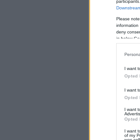
participants
Downstream 
Please note
information 
deny consent
in below Go
Persona
I want t
Opted 
I want t
Opted 
I want 
Advertis
Opted 
I want t
of my P
was col