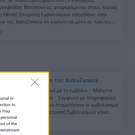
εις σε πολλά ερωτήματα δίνει ο καθηγητής
Αλκιβιάδης Βατόπουλος, αναφερόμενος στους λόγους
 η Εθνική Επιτροπή Εμβολιασμών οδηγήθηκε στην
ιο της AstraZeneca να χορηγείται μόνο σε πολίτες
Εξήγησε ότι η πιθανότητα να αρρωστήσεις βαριά από
27
αι από την πιθανότητα να κολλήσεις επί την
ξεις για το εμβόλιο της AstraZeneca
ϊός: Εξελίξεις αναφορικά με το εμβόλιο – Μάλιστα
ανακοίνωση το απόγευμα – Σύμφωνα με πληροφορίες
sonal or
ection to
ιασμού κάνει σύσταση να σταματήσουν οι εμβολιασμοί
ou may
τους κάτω των 60 Η Επιτροπή Εμβολιασμών κάνει
 personal
τήσουν οι εμβολιασμοί με το σκεύασμα της
33
out of the
ς κάτω των 60 ετών. Ωστόσο […]
 downstream