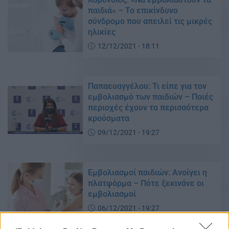
παιδιά» – Το επικίνδυνο
σύνδρομο που απειλεί τις μικρές
ηλικίες
12/12/2021 - 18:11
Παπαευαγγέλου: Τι είπε για τον
εμβολιασμό των παιδιών – Ποιές
περιοχές έχουν τα περισσότερα
κρούσματα
09/12/2021 - 19:27
Εμβολιασμοί παιδιών: Ανοίγει η
πλατφόρμα – Πότε ξεκινάνε οι
εμβολιασμοί
06/12/2021 - 19:27