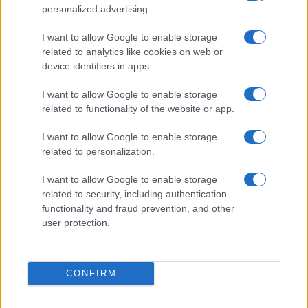
personalized advertising.
Εμβολιασμοί παιδιών: Σύμπραξη
Υπουργείων Παιδείας, Υγείας και
I want to allow Google to enable storage
Εσωτερικών με τους Δήμους για
related to analytics like cookies on web or
ενίσχυση εμβολιασμών
device identifiers in apps.
28/09/2021 - 16:36
I want to allow Google to enable storage
related to functionality of the website or app.
Σχολεία – Βασιλακόπουλος: «Δεν
I want to allow Google to enable storage
γίνεται να ρισκάρεις το
related to personalization.
ανοσοποιητικό ενός παιδιού με
φυσική λοίμωξη»
I want to allow Google to enable storage
related to security, including authentication
24/09/2021 - 10:20
functionality and fraud prevention, and other
user protection.
Εμβόλιο – Κορονοϊός: Σε ποιές
χώρες εμβολιάζονται παιδιά από
CONFIRM
12 ετών
14/09/2021 - 14:28