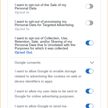
consent section.
I want to opt-out of the Sale of my
Εμβολιασμοί παιδιών: «Πράσινο
Personal Data.
Opted In
φως» για το εμβόλιο της Pfizer
σε παιδιά 5-11 ετών
I want to opt-out of processing my
Personal Data for Targeted Advertising.
25/11/2021 - 14:51
Opted In
I want to opt-out of Collection, Use,
Retention, Sale, and/or Sharing of my
Εμβολιασμοί παιδιών: Έκτακτη
Personal Data that Is Unrelated with the
Purposes for which it was collected.
συνεδρίαση για έγκριση του
Opted Out
εμβολίου σε παιδιά 5 – 11 ετών
23/11/2021 - 13:00
Google consents
I want to allow Google to enable storage
related to advertising like cookies on web or
FDA: Πόσο αποτελεσματικό είναι
device identifiers in apps.
το εμβόλιο Pfizer/BioNTech σε
παιδιά 5-11 ετών
I want to allow my user data to be sent to
Google for online advertising purposes.
23/10/2021 - 09:47
I want to allow Google to send me