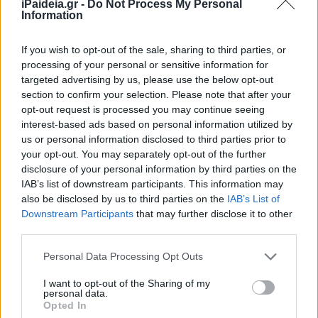
iPaideia.gr -
Do Not Process My Personal
Information
Εμβολιασμοί παιδιών: Πότε
ξεκινάει ο εμβολιασμός για
If you wish to opt-out of the sale, sharing to third parties, or
παιδιά 5-11 ετών
processing of your personal or sensitive information for
06/12/2021 - 14:36
targeted advertising by us, please use the below opt-out
section to confirm your selection. Please note that after your
opt-out request is processed you may continue seeing
interest-based ads based on personal information utilized by
Εμβολιασμός παιδιών: Πότε θα
us or personal information disclosed to third parties prior to
έρθουν τα εμβόλια στη χώρα μας
your opt-out. You may separately opt-out of the further
για τα παιδιά 5-11 ετών
disclosure of your personal information by third parties on the
29/11/2021 - 19:26
IAB’s list of downstream participants. This information may
also be disclosed by us to third parties on the
IAB’s List of
Downstream Participants
that may further disclose it to other
third parties.
«Καμπανάκι» ειδικών για
εμβολιασμούς: «Χρειαζόμαστε να
Please note that this website/app uses one or more Google
Personal Data Processing Opt Outs
εμβολιάσουμε τα παιδιά»
services and may gather and store information including but
not limited to your visit or usage behaviour. You may click to
I want to opt-out of the Sharing of my
29/11/2021 - 09:15
personal data.
grant or deny consent to Google and its third-party tags to
Opted In
use your data for below specified purposes in below Google