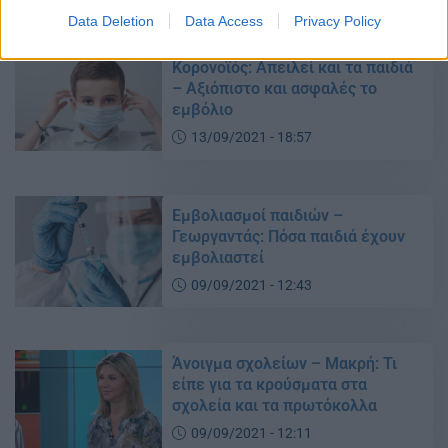
Data Deletion
Data Access
Privacy Policy
Kορoνοϊός: Απειλεί και τα παιδιά
– Αξιόπιστο και ασφαλές το
εμβόλιο
13/09/2021 - 18:57
Εμβολιασμοί παιδιών –
Γεωργαντάς: Πόσα παιδιά έχουν
εμβολιαστεί
09/09/2021 - 12:43
Άνοιγμα σχολείων – Μακρή: Τι
είπε για τα κρούσματα στα
σχολεία και τα πρωτόκολλα
09/09/2021 - 12:11