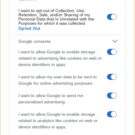
πλεονέκτημα – Τι ισχύει με
I want to opt-out of Collection, Use,
παρενέργειες,
Retention, Sale, and/or Sharing of my
αποτελεσματικότητα
Personal Data that Is Unrelated with the
Purposes for which it was collected.
04/02/2022 - 09:55
Opted Out
Google consents
Κορονοϊός: Γιατί υπάρχουν
I want to allow Google to enable storage
σκέψεις για την τέταρτη δόση
related to advertising like cookies on web or
εμβολίου
device identifiers in apps.
03/02/2022 - 10:53
I want to allow my user data to be sent to
Google for online advertising purposes.
Novavax: Όλα όσα πρέπει να
I want to allow Google to send me
ξέρουμε για το νέο εμβόλιο που
personalized advertising.
έρχεται στη χώρα μας
I want to allow Google to enable storage
02/02/2022 - 10:43
related to analytics like cookies on web or
device identifiers in apps.