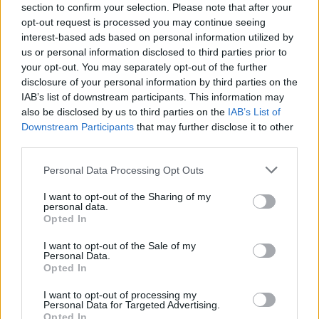
section to confirm your selection. Please note that after your
opt-out request is processed you may continue seeing
interest-based ads based on personal information utilized by
Κορονοϊός – Εμβόλια: Πότε
us or personal information disclosed to third parties prior to
έρχεται η τέταρτη δόση για όλους
your opt-out. You may separately opt-out of the further
disclosure of your personal information by third parties on the
11/04/2022 - 10:25
IAB’s list of downstream participants. This information may
also be disclosed by us to third parties on the
IAB’s List of
Downstream Participants
that may further disclose it to other
Κλείδωσε: Για ποιούς έρχεται
third parties.
τέταρτη δόση εμβολίου
Please note that this website/app uses one or more Google
Personal Data Processing Opt Outs
05/04/2022 - 16:54
services and may gather and store information including but
not limited to your visit or usage behaviour. You may click to
I want to opt-out of the Sharing of my
personal data.
grant or deny consent to Google and its third-party tags to
Opted In
use your data for below specified purposes in below Google
Κορονοϊός – Εμβόλια: Τι θα γίνει
consent section.
με την τέταρτη δόση
I want to opt-out of the Sale of my
Personal Data.
16/02/2022 - 11:31
Opted In
I want to opt-out of processing my
Personal Data for Targeted Advertising.
Opted In
Εμβόλιο Novavax: Το σημαντικό