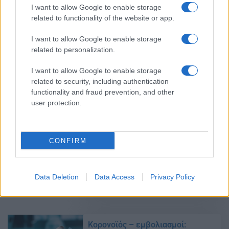
I want to allow Google to enable storage
Κορονοϊός: Έρχεται νέο εμβόλιο
related to functionality of the website or app.
στην Ελλάδα
01/02/2022 - 19:01
I want to allow Google to enable storage
related to personalization.
I want to allow Google to enable storage
Κορονοϊός – εμβόλια: Ραγδαίες
related to security, including authentication
εξελίξεις για την τρίτη δόση –
functionality and fraud prevention, and other
«Είμαστε απογοητευμένοι»
user protection.
01/02/2022 - 18:35
CONFIRM
Εμβόλια: Τι θα γίνει με τους
υγειονομικούς που δεν έκαναν
τρίτη δόση
Data Deletion
Data Access
Privacy Policy
31/01/2022 - 11:18
Κορονοϊός – εμβολιασμοί: