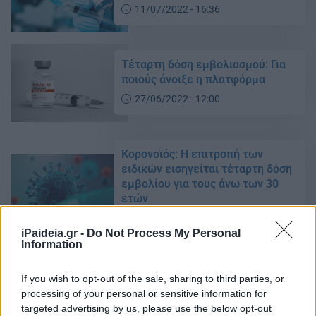
11/07/2022 - 16:36
Τέταρτη δόση εμβολιασμού: Για
ποιούς άνοιξε η πλατφόρμα
27/06/2022 - 12:00
Κορονοϊός: Η επιτροπή των
ειδικών εισηγείται τέταρτη δόση
εμβολίου για τους άνω των 30
ετών
23/06/2022 - 15:00
iPaideia.gr -
Do Not Process My Personal
Information
Εμβόλια: Πότε αναμένεται η
If you wish to opt-out of the sale, sharing to third parties, or
τέταρτη δόση
processing of your personal or sensitive information for
23/04/2022 - 09:20
targeted advertising by us, please use the below opt-out