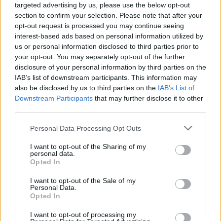
targeted advertising by us, please use the below opt-out
section to confirm your selection. Please note that after your
opt-out request is processed you may continue seeing
interest-based ads based on personal information utilized by
us or personal information disclosed to third parties prior to
your opt-out. You may separately opt-out of the further
disclosure of your personal information by third parties on the
Παιδιά και έφηβοι, ηλικίας από 5 έως 15 ετών,
IAB’s list of downstream participants. This information may
υποβλήθηκαν σε τεστ ανίχνευσης του ιού SARS-CoV-2 σε
also be disclosed by us to third parties on the
IAB’s List of
εβδομαδιαία βάση, ανεξαρτήτως εμφάνισης
Downstream Participants
that may further disclose it to other
συμπτωμάτων, στο διάστημα από τον Ιούλιο του 2021
third parties.
μέχρι τον Φεβρουάριο του 2022, σύμφωνα με τα CDC.
Please note that this website/app uses one or more Google
Personal Data Processing Opt Outs
Σχεδόν στα μισά περιστατικά μολύνσεων ανεμβολίαστων
services and may gather and store information including but
not limited to your visit or usage behaviour. You may click to
I want to opt-out of the Sharing of my
παιδιών από την παραλλαγή Όμικρον δεν εμφανίστηκαν
personal data.
grant or deny consent to Google and its third-party tags to
συμπτώματα, επισημαίνεται στη μελέτη.
Opted In
use your data for below specified purposes in below Google
consent section.
I want to opt-out of the Sale of my
Το εμβόλιο mRNA των Pfizer-BionTech κατά της Covid-19
Personal Data.
Opted In
έλαβε στις 12 Μαΐου 2021 την έγκριση της
Συμβουλευτικής Επιτροπής για τις Πρακτικές
I want to opt-out of processing my