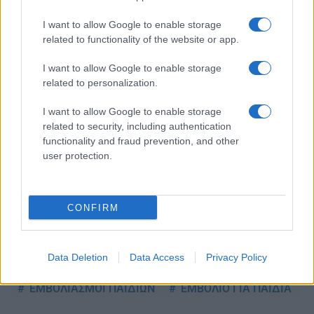
Ακολουθείστε το iPaideia.gr στο Google News
I want to allow Google to enable storage
Ειδήσεις
related to functionality of the website or app.
Tελευταίες
για την Παιδεία και την εργασία
iPaideia.gr
στο
I want to allow Google to enable storage
related to personalization.
I want to allow Google to enable storage
related to security, including authentication
functionality and fraud prevention, and other
user protection.
Στην Κατηγορία:
ΥΓΕΙΑ
CONFIRM
TAGS:
Data Deletion
Data Access
Privacy Policy
PFIZER
ΕΜΒΟΛΙΑΣΜΟΙ ΜΑΘΗΤΩΝ
ΕΜΒΟΛΙΑΣΜΟΙ ΠΑΙΔΙΩΝ
ΕΜΒΟΛΙΟ ΓΙΑ ΠΑΙΔΙΑ