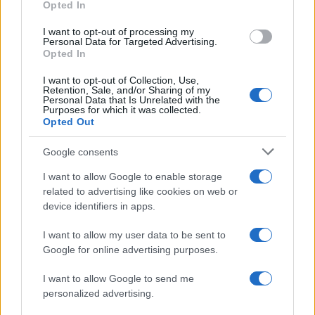
Opted In
37ο συνέδριο ΟΕΦΕ: Για μια
I want to opt-out of processing my
Personal Data for Targeted Advertising.
εκπαίδευση ανοιχτών οριζόντων
Opted In
01/07/2018 - 11:16
I want to opt-out of Collection, Use,
Retention, Sale, and/or Sharing of my
Personal Data that Is Unrelated with the
Purposes for which it was collected.
Αλλαγές σε Γυμνάσια και Λύκεια:
Opted Out
Αριστεία στους άριστους και
έπαινος στους «αλληλέγγυους»
Google consents
μαθητές
I want to allow Google to enable storage
25/01/2018 - 17:38
related to advertising like cookies on web or
device identifiers in apps.
I want to allow my user data to be sent to
Σχολικές γιορτές με… ελεύθερη
Google for online advertising purposes.
είσοδο για όλους
13/11/2017 - 10:00
I want to allow Google to send me
personalized advertising.