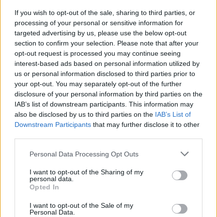
If you wish to opt-out of the sale, sharing to third parties, or
Ο πρώην υπουργός Παιδείας
processing of your personal or sensitive information for
Αριστείδης Μπαλτάς στη Βουλή
targeted advertising by us, please use the below opt-out
για την αριστεία
section to confirm your selection. Please note that after your
opt-out request is processed you may continue seeing
06/12/2018 - 12:53
interest-based ads based on personal information utilized by
us or personal information disclosed to third parties prior to
your opt-out. You may separately opt-out of the further
Αριστεία Προόδου στους
disclosure of your personal information by third parties on the
αριστούχους μαθητές και έπαινοι
IAB’s list of downstream participants. This information may
στους «αλληλέγγυους» μαθητές
also be disclosed by us to third parties on the
IAB’s List of
Downstream Participants
that may further disclose it to other
25/10/2018 - 12:24
third parties.
Please note that this website/app uses one or more Google
Personal Data Processing Opt Outs
services and may gather and store information including but
Αυγενάκης: Η Παιδεία θα
not limited to your visit or usage behaviour. You may click to
I want to opt-out of the Sharing of my
απαλλαχθεί από τους νόμους
personal data.
grant or deny consent to Google and its third-party tags to
Φίλη και Γαβρόγλου
Opted In
use your data for below specified purposes in below Google
30/09/2018 - 10:25
consent section.
I want to opt-out of the Sale of my
Personal Data.