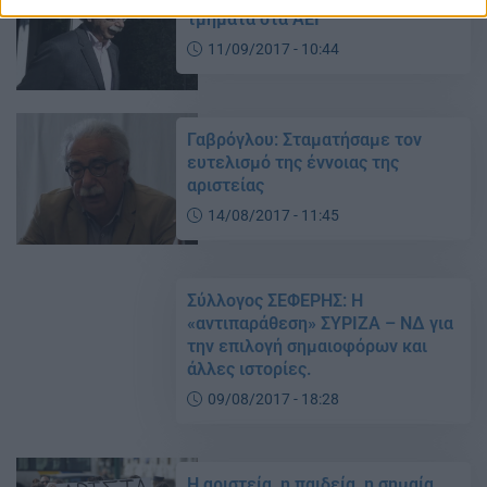
τμήματα στα ΑΕΙ
11/09/2017 - 10:44
Γαβρόγλου: Σταματήσαμε τον
ευτελισμό της έννοιας της
αριστείας
14/08/2017 - 11:45
Σύλλογος ΣΕΦΕΡΗΣ: Η
«αντιπαράθεση» ΣΥΡΙΖΑ – ΝΔ για
την επιλογή σημαιοφόρων και
άλλες ιστορίες.
09/08/2017 - 18:28
Η αριστεία, η παιδεία, η σημαία