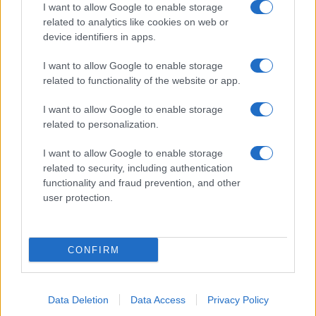
I want to allow Google to enable storage
Νέος σύμβουλος Γαβρόγλου:
related to analytics like cookies on web or
Ούτε αριστεία, ούτε αρλούμπες
device identifiers in apps.
για τα παιδιά δημοτικού
07/11/2017 - 15:10
I want to allow Google to enable storage
related to functionality of the website or app.
I want to allow Google to enable storage
Η επόμενη dream team της
related to personalization.
Ελλάδας
23/10/2017 - 22:36
I want to allow Google to enable storage
related to security, including authentication
functionality and fraud prevention, and other
user protection.
Κυριάκος: Γενναία συνταγματική
αναθεώρηση για τη λειτουργία
ιδιωτικών πανεπιστημίων
CONFIRM
12/09/2017 - 22:02
Data Deletion
Data Access
Privacy Policy
Γαβρόγλου: Θα αυξηθούν τα