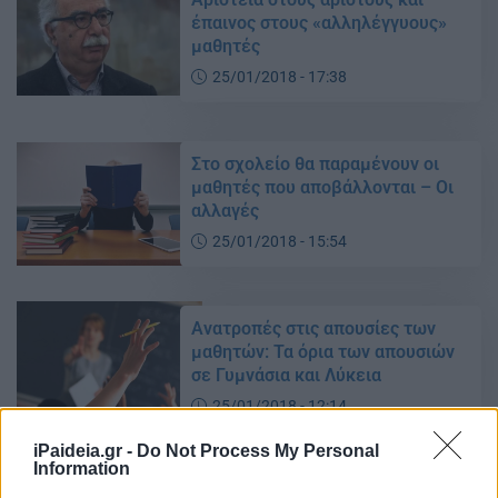
έπαινος στους «αλληλέγγυους»
μαθητές
25/01/2018 - 17:38
Στο σχολείο θα παραμένουν οι
μαθητές που αποβάλλονται – Οι
αλλαγές
25/01/2018 - 15:54
Ανατροπές στις απουσίες των
μαθητών: Τα όρια των απουσιών
σε Γυμνάσια και Λύκεια
25/01/2018 - 12:14
iPaideia.gr -
Do Not Process My Personal
Information
Τί είναι οι «έπαινοι προσωπικής