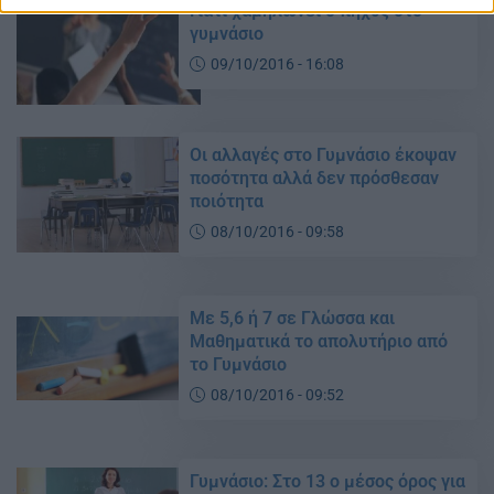
Γιατί χαμηλώνει ο πήχυς στο
γυμνάσιο
09/10/2016 - 16:08
Οι αλλαγές στο Γυμνάσιο έκοψαν
ποσότητα αλλά δεν πρόσθεσαν
ποιότητα
08/10/2016 - 09:58
Με 5,6 ή 7 σε Γλώσσα και
Μαθηματικά το απολυτήριο από
το Γυμνάσιο
08/10/2016 - 09:52
Γυμνάσιο: Στο 13 ο μέσος όρος για