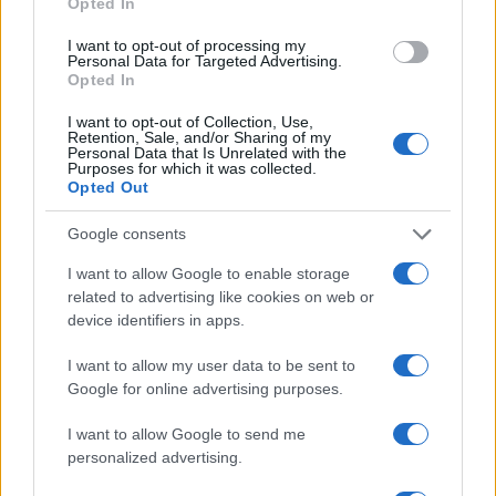
Opted In
Τριών Ιεραρχών: Τί ορίζει το νέο
I want to opt-out of processing my
ΦΕΚ για την εορτή και τη
Personal Data for Targeted Advertising.
Opted In
λειτουργία των σχολείων
24/01/2018 - 09:52
I want to opt-out of Collection, Use,
Retention, Sale, and/or Sharing of my
Personal Data that Is Unrelated with the
Purposes for which it was collected.
Opted Out
Αυτές είναι όλες οι αλλαγές σε
Γυμνάσια και Λύκεια -Αργίες,
Google consents
απουσίες (ΦΕΚ)
I want to allow Google to enable storage
24/01/2018 - 09:22
related to advertising like cookies on web or
device identifiers in apps.
Αλλαγές στα βιβλία Ιστορίας: “H
I want to allow my user data to be sent to
Ιστορία παραμένει
Google for online advertising purposes.
εγκλωβισμένη”
I want to allow Google to send me
09/05/2017 - 11:16
personalized advertising.