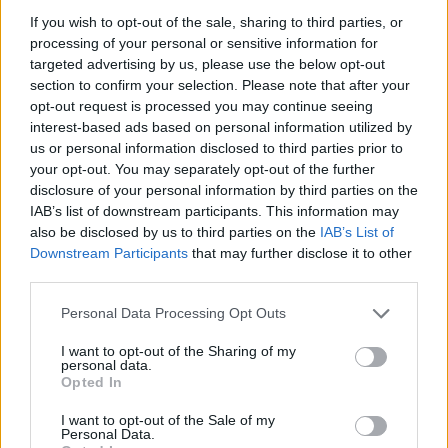
βελτίωσης» – Όλες οι μεγάλες
If you wish to opt-out of the sale, sharing to third parties, or
αλλαγές που έρχονται στα
processing of your personal or sensitive information for
σχολεία
targeted advertising by us, please use the below opt-out
section to confirm your selection. Please note that after your
25/01/2018 - 11:00
opt-out request is processed you may continue seeing
interest-based ads based on personal information utilized by
us or personal information disclosed to third parties prior to
Yπ. Παιδείας: Πότε λήγουν τα
your opt-out. You may separately opt-out of the further
μαθήματα στα Γυμνάσια και στα
disclosure of your personal information by third parties on the
Λύκεια
IAB’s list of downstream participants. This information may
also be disclosed by us to third parties on the
IAB’s List of
25/01/2018 - 10:32
Downstream Participants
that may further disclose it to other
third parties.
Please note that this website/app uses one or more Google
Απουσίες: Αλλάζει ο αριθμός –
Personal Data Processing Opt Outs
services and may gather and store information including but
Καταργείται η διάκριση
not limited to your visit or usage behaviour. You may click to
I want to opt-out of the Sharing of my
δικαιολογημένων και
personal data.
grant or deny consent to Google and its third-party tags to
αδικαιολόγητων
Opted In
use your data for below specified purposes in below Google
24/01/2018 - 12:10
consent section.
I want to opt-out of the Sale of my
Personal Data.