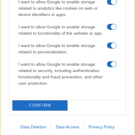
I want to allow Google to enable storage
related to analytics like cookies on web or
Οι στόχοι του Υπουργείου
device identifiers in apps.
Παιδείας για το επόμενο
πεντάμηνο
I want to allow Google to enable storage
04/05/2017 - 10:00
related to functionality of the website or app.
I want to allow Google to enable storage
related to personalization.
Γιατί «κόλλησαν» οι αλλαγές στο
νέο Λύκειο
I want to allow Google to enable storage
19/01/2017 - 10:12
related to security, including authentication
functionality and fraud prevention, and other
user protection.
Τριετές πλάνο και μόνιμοι
διορισμοί στη συζήτηση με τους
θεσμούς
CONFIRM
22/10/2016 - 21:39
Data Deletion
Data Access
Privacy Policy