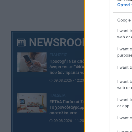
Επ
Opted 
εφ
χα
Google 
ίδ
I want t
Γυ
web or d
NEWSROOM
αρ
I want t
ΕΙΔΗΣΕΙΣ
purpose
Προσοχή! Νέα απάτη με το
όνομα του e-ΕΦΚΑ – Το email
I want 
που δεν πρέπει να ανοίξετε
09.08.2026 - 12:23
I want t
web or d
ΠΑΙΔΕΙΑ
I want t
ΕΕΤΑΑ Παιδικοί Σταθμοί ΕΣΠΑ:
or app.
Το χρονοδιάγραμμα μέχρι τα
αποτελέσματα
I want t
09.08.2026 - 11:20
I want t