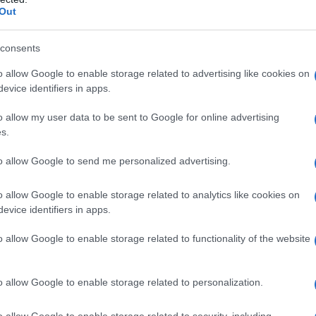
ισημαίνεται πάντως ότι από το επόμενο διδακτικό έτος
Out
όσον το σύνολο των απουσιών του/της δεν υπερβαίνει τις
ρακτηρίζεται
ανεπαρκής
και οι μαθητές/τριες είναι υπο
consents
ια τάξη. Στην περίπτωση των Μουσικών και Καλλιτεχνικώ
o allow Google to enable storage related to advertising like cookies on
μνασίων και Εσπερινών Γενικών Λυκείων ή Εσπερινών Ε
evice identifiers in apps.
ιθμητικά όρια προσαυξημένα κατά 16 απουσίες.
o allow my user data to be sent to Google for online advertising
s.
to allow Google to send me personalized advertising.
o allow Google to enable storage related to analytics like cookies on
evice identifiers in apps.
o allow Google to enable storage related to functionality of the website
o allow Google to enable storage related to personalization.
o allow Google to enable storage related to security, including