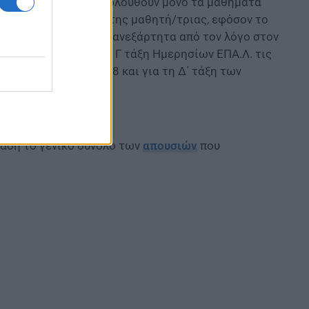
 Λυκείων που παρακολουθούν μόνο τα μαθήματα
ζεται η φοίτηση του/της μαθητή/τριας, εφόσον το
είο διδακτικό έτος, ανεξάρτητα από τον λόγο στον
ΕΠΑ.Λ. τις 75, για τη Γ τάξη Ημερησίων ΕΠΑ.Λ. τις
σπερινών ΕΠΑ.Λ. τις 78 και για τη Δ΄ τάξη των
βάση το γενικό σύνολο των
απουσιών
που