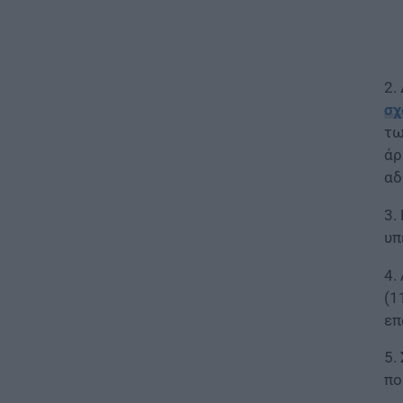
08.08.2026 - 19:04
ΕΙΔΗΣΕΙΣ
Τι αλλάζει στις προσλήψεις: Η
2.
νέα διαδικασία
σχ
08.08.2026 - 18:01
τω
άρ
ΕΙΔΗΣΕΙΣ
αδ
Ποιό είναι το «άγνωστο»
επίδομα που μπορούν να
λάβουν συνταξιούχοι
3.
08.08.2026 - 12:09
υπ
4.
ΠΑΙΔΕΙΑ
(1
Ποιά είναι η νέα σχολική αργία
που καθιερώνεται
επ
08.08.2026 - 11:01
5.
πο
ΕΙΔΗΣΕΙΣ