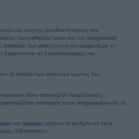
ριών και του/της Διευθυντή/ντριας του
πουσίες των μαθητών/τριών και της υποχρέωσης
ς απουσίας των μαθητών/τριών, σύμφωνα με το
ν διακρίνονται σε δικαιολογημένες και
ον το σύνολο των απουσιών του/της δεν
υ σημείωσε πάνω από εκατόν δεκατέσσερις
αρακτηρίζεται ανεπαρκής είναι υποχρεωμένοι/ες να
σίων
και
Λυκείων
ισχύουν τα αριθμητικά όρια
αέξι (16) απουσίες.