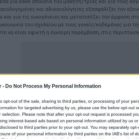
εσα για κάθε απουσία του μαθητή/τριας και για τους λόγ
καιολογημένες και αδικαιολόγητες εξασφαλίζει την εξοι
ο και για τις οικογένειες και μετατοπίζει την έμφαση στ
ικοινωνία του σχολείου με τους γονείς/κηδεμόνες για 
τε να είναι εφικτή η έγκαιρη παρέμβαση, στις περιπτώσε
r -
Do Not Process My Personal Information
to opt-out of the sale, sharing to third parties, or processing of your per
formation for targeted advertising by us, please use the below opt-out s
r selection. Please note that after your opt-out request is processed y
eing interest-based ads based on personal information utilized by us or
disclosed to third parties prior to your opt-out. You may separately opt-
α τους λόγους αυτούς, οι εκπαιδευτικοί οφείλουν να εν
losure of your personal information by third parties on the IAB’s list of
ηλεφώνημα, μήνυμα σταλμένο από λογαριασμό του
σχολε