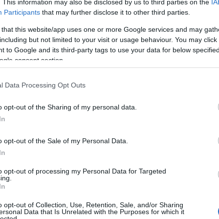
. This information may also be disclosed by us to third parties on the
IA
λέφωνο των γονέων/κηδεμόνων (SMS), επιστολή) και να 
Participants
that may further disclose it to other third parties.
ουσίας των μαθητών/τριών. Η ενημέρωση πρέπει να γίνε
 that this website/app uses one or more Google services and may gath
υ σημειώθηκε. Σε περίπτωση που μαθητής/τρια απουσιάσ
including but not limited to your visit or usage behaviour. You may click 
ιάντα (30) συνολικά απουσίες, ο/η υπεύθυνος/η του τμή
 to Google and its third-party tags to use your data for below specifi
υ/της μαθητή/τριας και ενημερώνει τον/τη Διευθυντή/ντ
ogle consent section.
ά εβδομάδα το αργότερο και το ηλεκτρονικά τηρούμενο 
l Data Processing Opt Outs
α πρώτη φορά, θεσμοθετείται η μη προσμέτρηση απουσιώ
ερών, οι οποίες οφείλονται σε σοβαρά και επείγοντα πε
o opt-out of the Sharing of my personal data.
άρρωσης.
In
ον αφορά τον χαρακτηρισμό της φοίτησης, ειδικά για το
o opt-out of the Sale of my Personal Data.
αρκής
και η φοίτηση μαθητή/-τριας που πραγματοποίησε
In
 εξής: α) για τις παραπάνω από τις 114 έχει προσκομίσε
θένεια, β) ο Γενικός Μέσος Όρος της προφορικής βαθμολ
to opt-out of processing my Personal Data for Targeted
ing.
ων των δύο τετραμηνιαίων βαθμών διαιρούμενο με τον 
In
καπέντε πλήρες και γ) δεν έχει κάνει χρήση της μη προ
o opt-out of Collection, Use, Retention, Sale, and/or Sharing
θρο.
ersonal Data that Is Unrelated with the Purposes for which it
lected.