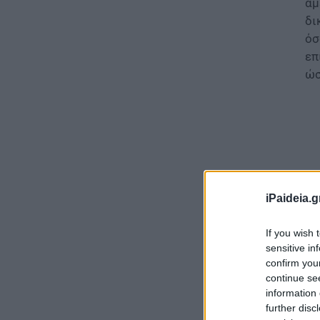
άμ
δι
όσ
επ
ώσ
iPaideia.g
If you wish 
sensitive in
confirm you
continue se
information 
Γι
further disc
(τ