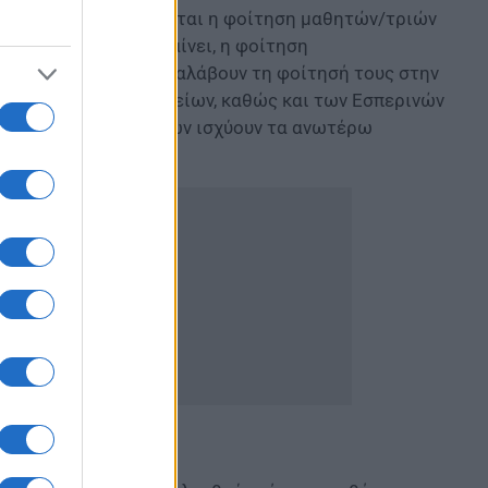
επαρκής
χαρακτηρίζεται η φοίτηση μαθητών/τριών
 114. Εάν τις υπερβαίνει, η φοίτηση
χρεωμένοι/ες να επαναλάβουν τη φοίτησή τους στην
ν Γυμνασίων και Λυκείων, καθώς και των Εσπερινών
παγγελματικών Λυκείων ισχύουν τα ανωτέρω