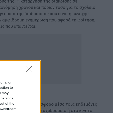
ους της. Η κατάργηση της διάκρισης σε
κονόμηση χρόνου και πόρων τόσο για το σχολείο
ην ουσία της διαδικασίας που είναι η συνεχής
την αμφίδρομη ενημέρωση που αφορά τη φοίτηση,
ις που απαιτείται.
sonal or
ection to
ou may
 personal
out of the
ημερώνουν με κάθε πρόσφορο μέσο τους κηδεμόνες
 downstream
ίου
στο ηλεκτρονικό ταχυδρομείο ή στο κινητό