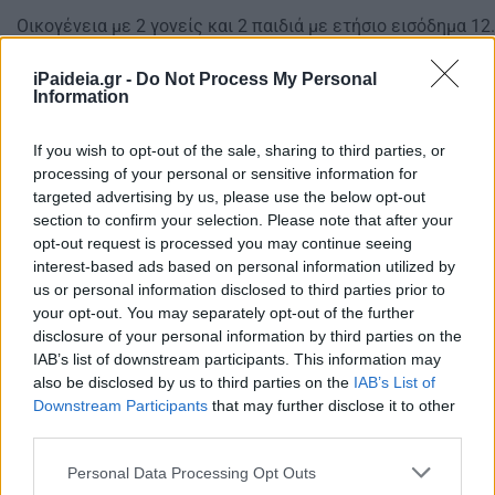
Οικογένεια με 2 γονείς και 2 παιδιά με ετήσιο εισόδημα 1
Οικογένεια με 2 γονείς και 3 παιδιά με ετήσιο εισόδημα 1
Οικογένεια με 2 γονείς και 4 παιδιά με ετήσιο εισόδημα 1
iPaideia.gr -
Do Not Process My Personal
Information
Μονογονεϊκές οικογένειες με 3 παιδιά και ετήσιο εισόδημ
Μονογονεϊκές οικογένειες με 1 παιδί και ετήσιο εισόδημα
If you wish to opt-out of the sale, sharing to third parties, or
Μονογονεϊκές οικογένειες με 2 παιδιά και ετήσιο εισόδημ
processing of your personal or sensitive information for
targeted advertising by us, please use the below opt-out
section to confirm your selection. Please note that after your
opt-out request is processed you may continue seeing
interest-based ads based on personal information utilized by
us or personal information disclosed to third parties prior to
your opt-out. You may separately opt-out of the further
disclosure of your personal information by third parties on the
IAB’s list of downstream participants. This information may
also be disclosed by us to third parties on the
IAB’s List of
Downstream Participants
that may further disclose it to other
third parties.
Please note that this website/app uses one or more Google
Personal Data Processing Opt Outs
services and may gather and store information including but