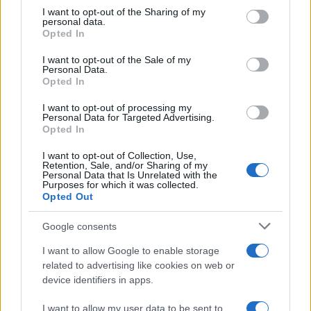
not limited to your visit or usage behaviour. You may click to
I want to opt-out of the Sharing of my
personal data.
grant or deny consent to Google and its third-party tags to
Opted In
use your data for below specified purposes in below Google
consent section.
I want to opt-out of the Sale of my
Personal Data.
Ακολουθείστε το iPaideia.gr στο Goo
Opted In
Ειδήσεις
Tελευταίες
για την Παιδεία και την εργασί
I want to opt-out of processing my
Personal Data for Targeted Advertising.
Opted In
I want to opt-out of Collection, Use,
Retention, Sale, and/or Sharing of my
Personal Data that Is Unrelated with the
Purposes for which it was collected.
Opted Out
Google consents
I want to allow Google to enable storage
Στην Κατηγορία:
ΠΑΙΔΕΙΑ
related to advertising like cookies on web or
device identifiers in apps.
TAGS:
I want to allow my user data to be sent to