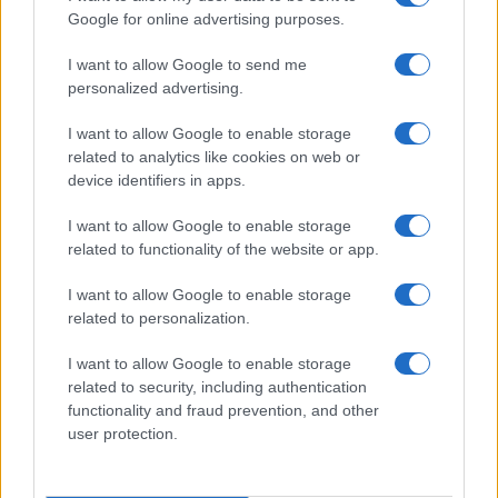
LAPTOP
TABLET
VOUCHER
VOUCHER 200
Google for online advertising purposes.
VOUCHER GOV GR
ΔΙΚΑΙΟΛΟΓΗΤΙΚΑ
ΔΙΚΑΙΟΥ
ΕΠΙΔΟΜΑ ΠΑΙΔΙΟΥ
ΕΠΙΔΟΜΑ ΠΑΙΔΙΟΥ 2021
Ε
I want to allow Google to send me
personalized advertising.
ΕΠΙΤΑΓΗ VOUCHER 200 ΕΥΡΩ
ΖΕΤΤΑ ΜΑΚΡΗ
Κ
ΟΠΕΚΑ
ΠΛΗΡΩΜΗ ΟΠΕΚΑ
ΤΗΛΕΚΠΑΙΔΕΥΣΗ
I want to allow Google to enable storage
related to analytics like cookies on web or
device identifiers in apps.
ΔΙΑΒΑΣΤΕ ΑΚΟΜΑ
I want to allow Google to enable storage
related to functionality of the website or app.
I want to allow Google to enable storage
related to personalization.
I want to allow Google to enable storage
related to security, including authentication
functionality and fraud prevention, and other
user protection.