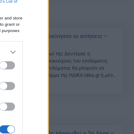
B’s List of
er and store
to grant or
ed purposes
μα παιδιού Α21: Ξεκίνησαν οι αιτήσεις –
αι η 6η δόση
ι λειτουργεί από το πρωί της Δευτέρας η
φόρμα Α21 για τους δικαιούχους του επιδόματος
εις Οι δικαιούχοι του Επιδόματος θα μπορούν να
ίτηση Α21 στην πλατφόρμα της ΗΔΙΚΑ idika.gr ή μέσω
 τόπου opeka.gr,με τη χρήση των προσωπικών
03
ς του δικαιούχου στο TAXISnet. Το δικαιούμενο ποσό
]
ού – ΟΠΕΚΑ: Πότε θα πληρωθεί η 5η δόση –