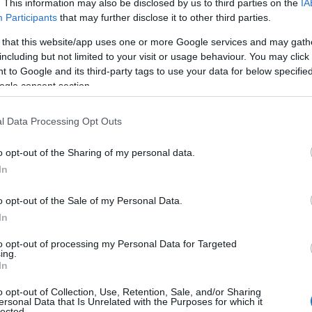
. This information may also be disclosed by us to third parties on the
IA
Participants
that may further disclose it to other third parties.
 that this website/app uses one or more Google services and may gath
including but not limited to your visit or usage behaviour. You may click 
 to Google and its third-party tags to use your data for below specifi
ΟΠΕΚΑ – Επίδο
ogle consent section.
Πότε πληρώνετ
l Data Processing Opt Outs
ΟΠΕΚΑ: Άνοιξε κα
ηλεκτρονική πλατ
o opt-out of the Sharing of my personal data.
παιδιού. Οι αιτήσ
In
υποβάλλουν την α
του διαδικτυακού
04/12/2021 - 11:
o opt-out of the Sale of my Personal Data.
κωδικών πρόσβαση
In
θα υπολογιστεί, […
to opt-out of processing my Personal Data for Targeted
ing.
In
o opt-out of Collection, Use, Retention, Sale, and/or Sharing
ersonal Data that Is Unrelated with the Purposes for which it
Επίδομα παιδι
lected.