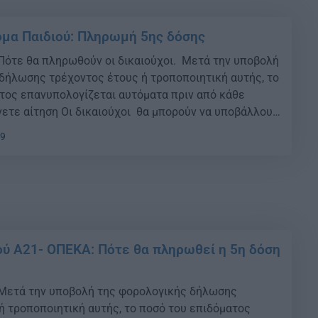
μα Παιδιού: Πληρωμή 5ης δόσης
 Πότε θα πληρωθούν οι δικαιούχοι. Μετά την υποβολή
δήλωσης τρέχοντος έτους ή τροποποιητική αυτής, το
τος επανυπολογίζεται αυτόματα πριν από κάθε
ετε αίτηση Οι δικαιούχοι θα μπορούν να υποβάλλουν
ην πλατφόρμα της ΗΔΙΚΑ idika.gr ή μέσω του
59
ου opeka.gr,με τη χρήση των προσωπικών κωδικών
]
ού Α21- ΟΠΕΚΑ: Πότε θα πληρωθεί η 5η δόση
 Μετά την υποβολή της φορολογικής δήλωσης
ή τροποποιητική αυτής, το ποσό του επιδόματος