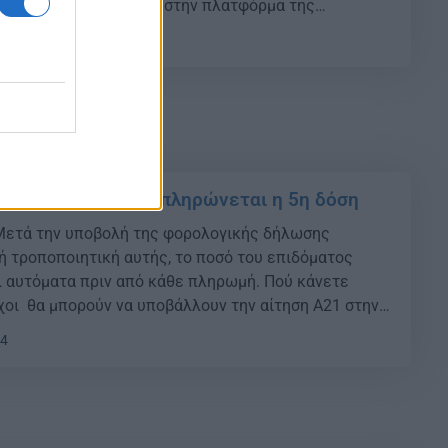
λλουν την αίτηση Α21 στην πλατφόρμα της
μέσω του διαδικτυακού τόπου opeka.gr,με τη χρήση
06
ωδικών πρόσβασης του δικαιούχου στο TAXISnet. Το
[…]
μα Παιδιού: Πότε πληρώνεται η 5η δόση
Μετά την υποβολή της φορολογικής δήλωσης
ή τροποποιητική αυτής, το ποσό του επιδόματος
 αυτόματα πριν από κάθε πληρωμή. Πού κάνετε
ύχοι θα μπορούν να υποβάλλουν την αίτηση Α21 στην
ΙΚΑ idika.gr ή μέσω του διαδικτυακού
34
ε τη χρήση των προσωπικών κωδικών πρόσβασης του
XISnet. Το δικαιούμενο ποσό […]