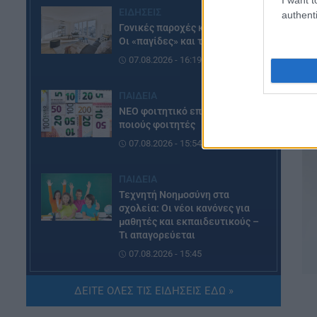
ΕΙΔΗΣΕΙΣ
authenti
Γονικές παροχές και δωρεές:
Οι «παγίδες» και τα λάθη
07.08.2026 - 16:19
ΠΑΙΔΕΙΑ
ΝΕΟ φοιτητικό επίδομα: Για
ποιούς φοιτητές
07.08.2026 - 15:54
ΠΑΙΔΕΙΑ
Τεχνητή Νοημοσύνη στα
σχολεία: Οι νέοι κανόνες για
μαθητές και εκπαιδευτικούς –
Τι απαγορεύεται
07.08.2026 - 15:45
ΕΙΔΗΣΕΙΣ
ΔΕΙΤΕ ΟΛΕΣ ΤΙΣ ΕΙΔΗΣΕΙΣ ΕΔΩ »
Δεκαπενταύγουστος 2026: