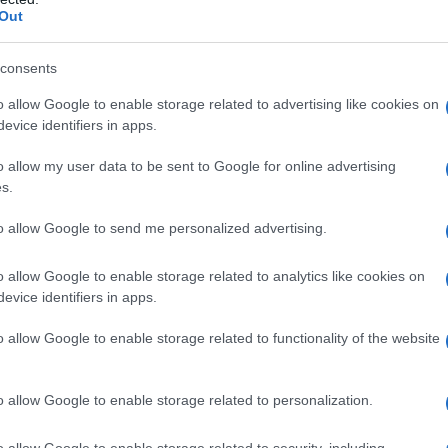
Out
Οι δικαιούχοι
Επίδομα παιδιού:
consents
τους πολίτες προ
της καταβολής. Π
o allow Google to enable storage related to advertising like cookies on
evice identifiers in apps.
έκαναν την αίτησ
διαδικτυακού τόπ
24/11/2021 - 13:
o allow my user data to be sent to Google for online advertising
πρόσβασης του δι
s.
υπολογιστεί, βάσ
to allow Google to send me personalized advertising.
o allow Google to enable storage related to analytics like cookies on
evice identifiers in apps.
ΟΠΕΚΑ – Επίδο
o allow Google to enable storage related to functionality of the website
πληρώνεται η 
Επίδομα παιδιού: 
o allow Google to enable storage related to personalization.
ηλεκτρονική πλατφ
προγράμματος. Πο
o allow Google to enable storage related to security, including