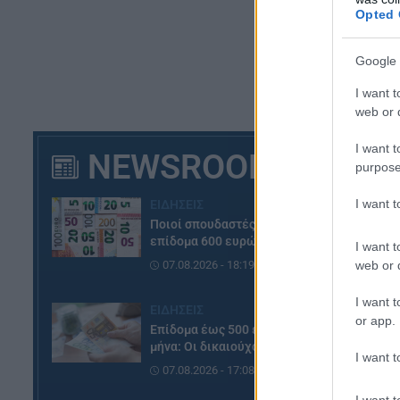
Opted 
Google 
I want t
web or d
I want t
NEWSROOM
purpose
I want 
ΕΙΔΗΣΕΙΣ
Ποιοί σπουδαστές θα λάβουν
επίδομα 600 ευρώ
I want t
web or d
07.08.2026 - 18:19
I want t
ΕΙΔΗΣΕΙΣ
or app.
Επίδομα έως 500 ευρώ τον
μήνα: Οι δικαιούχοι
I want t
07.08.2026 - 17:08
I want t