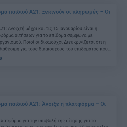
μα παιδιού Α21: Ξεκινούν οι πληρωμές – Οι
21: Ανοιχτή μέχρι και τις 15 Ιανουαρίου είναι η
φόρμα αιτήσεων για το επίδομα σύμφωνα με
γανισμού. Ποιοί οι δικαιούχοι Διευκρινίζεται ότι η
διαθέσιμη για τους δικαιούχους του επιδόματος που
ποβάλει αίτηση Α21 για το έτος 2021 και για όσους
18
 τη δημιουργία αίτησης […]
μα παιδιού Α21: Άνοιξε η πλατφόρμα – Οι
πλατφόρμα για την υποβολή της αίτησης για το