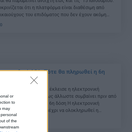
αι θα παραμείνει ανοιχτή έως και τις 15 Ιανουαρίου.
υκρινίζεται ότι η πλατφόρμα είναι διαθέσιμη από
δικαιούχους του επιδόματος που δεν έχουν ακόμη
21 για το έτος 2021 και για όσους πολίτες ξεκίνησαν
30
μα παιδιού Α21: Πότε θα πληρωθεί η 6η
ύχοι
Α21: Στις 9 Δεκεμβρίου έκλεισε η ηλεκτρονική
ων για το επίδομα όπως άλλωστε συμβαίνει πριν από
sonal or
ection to
. Πότε θα πληρωθεί η 6η δόση Η ηλεκτρονική
ou may
χεται νέες αιτήσεις, μέχρι να ολοκληρωθεί η
 personal
 καταβολή της έκτης διμηνιαίας δόσης. Μετά την
15
out of the
ληρωμής, η ηλεκτρονική πλατφόρμα […]
 downstream