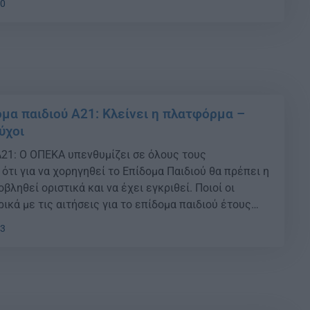
30
μα παιδιού A21: Κλείνει η πλατφόρμα –
ύχοι
A21: Ο ΟΠΕΚΑ υπενθυμίζει σε όλους τους
ότι για να χορηγηθεί το Επίδομα Παιδιού θα πρέπει η
οβληθεί οριστικά και να έχει εγκριθεί. Ποιοί οι
ικά με τις αιτήσεις για το επίδομα παιδιού έτους
νθυμίζει ότι οι δικαιούχοι του επιδόματος παιδιού
13
λουν την αίτηση Α21 στον
www.idika.gr/epidomapaidiou, […]