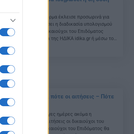
 Η ηλεκτρονική πλατφόρμα έκλεισε προσωρινά για
κειμένου να προχωρήσει η διαδικασία υπολογισμού
ού κάνετε αίτηση Οι δικαιούχοι του Επιδόματος
η τους στην πλατφόρμα της ΗΔΙΚΑ idika.gr ή μέσω του
ου opeka.gr,με τη χρήση των προσωπικών κωδικών
01
καιούχου στο TAXISnet. Το δικαιούμενο ποσό θα
ει των εξαρτώμενων […]
μα Παιδιού: Μέχρι πότε οι αιτήσεις – Πότε
5η δόση
Ανοιχτή θα είναι για λίγες ημέρες ακόμα η
όρμα για να κάνουν αιτήσεις οι δικαιούχοι του
ύ κάνετε αίτηση Οι δικαιούχοι του Επιδόματος θα