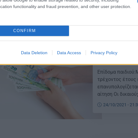
μπορούν να υποβά
cation functionality and fraud prevention, and other user protection.
ΗΔΙΚΑ idika.gr ή 
02/11/2021 - 11:
των προσωπικών κ
δικαιούμενο ποσό 
CONFIRM
Data Deletion
Data Access
Privacy Policy
ΟΠΕΚΑ – Επίδο
Επίδομα παιδιού:
τρέχοντος έτους 
επανυπολογίζεται
αίτηση Οι δικαιο
πλατφόρμα της ΗΔ
24/10/2021 - 21:
τόπου opeka.gr,μ
δικαιούχου στο TA