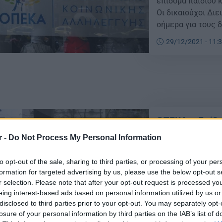
επίδομα παιδιού κ
Οι δικαιούχοι Διε
σήμερα για τους 
υποβάλει αίτηση Α
29/12/2021 - 11:
τη δημιουργία […]
ΟΠΕΚΑ – Επίδο
δόση – Δικαιο
r -
Do Not Process My Personal Information
Επίδομα παιδιού 
πλατφόρμα αιτήσε
to opt-out of the sale, sharing to third parties, or processing of your per
formation for targeted advertising by us, please use the below opt-out s
κάθε νέα πληρωμή
r selection. Please note that after your opt-out request is processed y
πλατφόρμα δεν δέ
eing interest-based ads based on personal information utilized by us or
εκκαθάριση και η
20/12/2021 - 10:
disclosed to third parties prior to your opt-out. You may separately opt-
ολοκλήρωση της π
losure of your personal information by third parties on the IAB’s list of