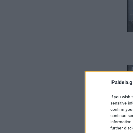
iPaideia.g
If you wish 
sensitive in
confirm you
continue se
information 
further disc