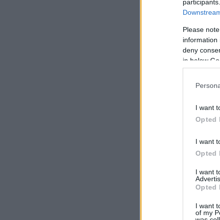
participants
Downstream 
Please note
information 
deny consent
in below Go
Persona
I want t
Opted 
I want t
Opted 
I want 
Advertis
Opted 
I want t
of my P
was col