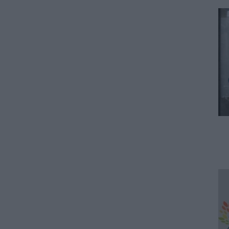
Πώς αμείβονται όσοι
εργαστούν – Τι ισχύει για
πενθήμερο, εξαήμερο και
άδεια
07.08.2026 - 14:30
ΠΑΙΔΕΙΑ
Παιδικοί σταθμοί ΕΣΠΑ 2026 –
2027: Δείτε πότε αναμένονται
τα προσωρινά αποτελέσματα
για τα voucher
07.08.2026 - 13:52
ΕΙΔΗΣΕΙΣ
Ιός Δυτικού Νείλου: Στο
«κόκκινο» φέτος η Αττική –
Πώς μεταδίδεται, ποια είναι τα
συμπτώματα, ποια είναι τα
μέτρα προστασίας
07.08.2026 - 13:19