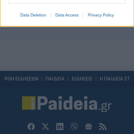
καθιερώνεται
Διορισμοί εκπαιδευτικών: Η διαδικασία, τα
06/08/2026 - 09:
κριτήρια και η μοριοδότηση για την
Data Deletion
Data Access
Privacy Policy
προσωρινή τοποθέτηση νεοδιόριστων
06/08/2026 - 11:53
ΡΟΗ ΕΙΔΗΣΕΩΝ
ΠΑΙΔΕΙΑ
ΕΙΔΗΣΕΙΣ
Η ΠΑΙΔΕΙΑ ΣΤΗ