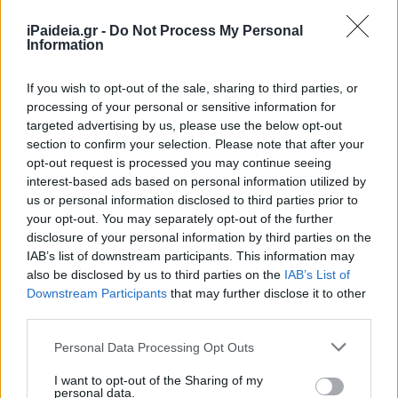
Ακολουθείστε το iPaideia.gr στο Go
iPaideia.gr -
Do Not Process My Personal
Ειδήσεις
Information
Tελευταίες
για την Παιδεία και την εργασ
If you wish to opt-out of the sale, sharing to third parties, or
processing of your personal or sensitive information for
targeted advertising by us, please use the below opt-out
section to confirm your selection. Please note that after your
opt-out request is processed you may continue seeing
interest-based ads based on personal information utilized by
us or personal information disclosed to third parties prior to
your opt-out. You may separately opt-out of the further
Στην Κατηγορία:
ΠΑΙΔΕΙΑ
disclosure of your personal information by third parties on the
IAB’s list of downstream participants. This information may
also be disclosed by us to third parties on the
IAB’s List of
Downstream Participants
that may further disclose it to other
17 ΝΟΕΜΒΡΗ
ΣΧΟΛΕΙΑ
TAGS:
third parties.
Please note that this website/app uses one or more Google
Personal Data Processing Opt Outs
services and may gather and store information including but
ΔΙΑΒΑΣΤΕ ΑΚΟΜΑ
not limited to your visit or usage behaviour. You may click to
I want to opt-out of the Sharing of my
personal data.