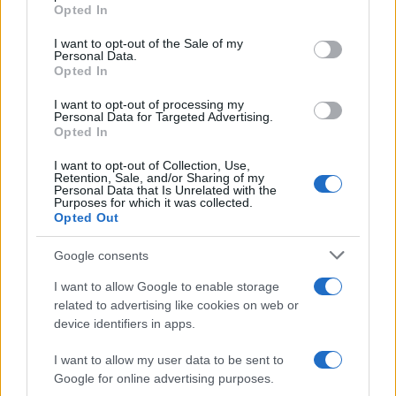
grant or deny consent to Google and its third-party tags to
Opted In
use your data for below specified purposes in below Google
consent section.
I want to opt-out of the Sale of my
Personal Data.
Opted In
I want to opt-out of processing my
Personal Data for Targeted Advertising.
Opted In
I want to opt-out of Collection, Use,
Retention, Sale, and/or Sharing of my
Personal Data that Is Unrelated with the
Purposes for which it was collected.
Opted Out
Τεχνητή Νοημοσύνη στα σχολεία: Οι νέοι
Σχολεία: Χωρ
κανόνες για μαθητές και εκπαιδευτικούς –
Ειδικής Αγωγής
Google consents
Τι απαγορεύεται
Υπουργείο Εσ
I want to allow Google to enable storage
07/08/2026 - 15:45
07/08/2026 - 11:
related to advertising like cookies on web or
device identifiers in apps.
I want to allow my user data to be sent to
Google for online advertising purposes.