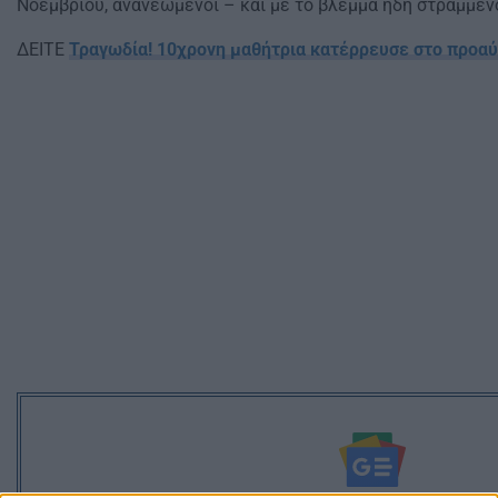
Νοεμβρίου, ανανεωμένοι – και με το βλέμμα ήδη στραμμέν
ΔΕΙΤΕ
Τραγωδία! 10χρονη μαθήτρια κατέρρευσε στο προαύ