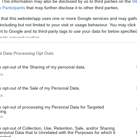
. This information may also be disclosed by us to third parties on the
IA
Participants
that may further disclose it to other third parties.
 that this website/app uses one or more Google services and may gath
including but not limited to your visit or usage behaviour. You may click 
 to Google and its third-party tags to use your data for below specifi
ogle consent section.
l Data Processing Opt Outs
o opt-out of the Sharing of my personal data.
In
o opt-out of the Sale of my Personal Data.
In
to opt-out of processing my Personal Data for Targeted
ing.
In
o opt-out of Collection, Use, Retention, Sale, and/or Sharing
ανελλήνιες 2022
: Πώς γίνεται ο υπολ
ersonal Data that Is Unrelated with the Purposes for which it
lected.