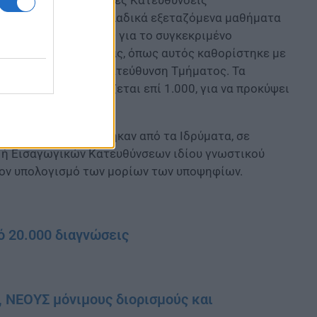
τα και τις Εισαγωγικές Κατευθύνσεις
από τα τέσσερα πανελλαδικά εξεταζόμενα μαθήματα
ανήκει ο υποψήφιος για το συγκεκριμένο
 συντελεστή βαρύτητας, όπως αυτός καθορίστηκε με
μήμα ή Εισαγωγική Κατεύθυνση Τμήματος. Τα
οισμα πολλαπλασιάζεται επί 1.000, για να προκύψει
αθημάτων, όπως τέθηκαν από τα Ιδρύματα, σε
 ή Εισαγωγικών Κατευθύνσεων ιδίου γνωστικού
τον υπολογισμό των μορίων των υποψηφίων.
ό 20.000 διαγνώσεις
, ΝΕΟΥΣ μόνιμους διορισμούς και