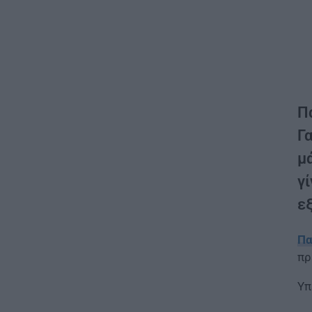
Π
Γ
μ
γ
ε
Πα
πρ
Υπ