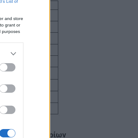
B’s List of
er and store
to grant or
ed purposes
ογισμός των μορίων