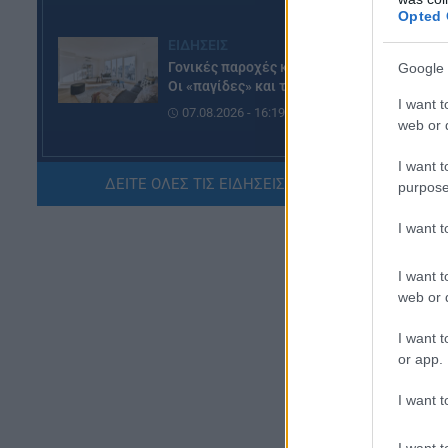
Opted 
Οι
ΕΙΔΗΣΕΙΣ
απ
Γονικές παροχές και δωρεές:
Google 
Οι «παγίδες» και τα λάθη
τα
I want t
το
07.08.2026 - 16:19
web or d
ΠΑΙΔΕΙΑ
I want t
ΔΕΙΤΕ ΟΛΕΣ ΤΙΣ ΕΙΔΗΣΕΙΣ ΕΔΩ »
ΝΕΟ φοιτητικό επίδομα: Για
purpose
ποιούς φοιτητές
I want 
07.08.2026 - 15:54
I want t
ΠΑΙΔΕΙΑ
web or d
Τεχνητή Νοημοσύνη στα
σχολεία: Οι νέοι κανόνες για
I want t
μαθητές και εκπαιδευτικούς –
or app.
Τι απαγορεύεται
07.08.2026 - 15:45
I want t
Ο 
ΕΙΔΗΣΕΙΣ
I want t