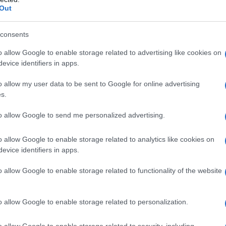
Out
 συντελεστές βαρύτητας ανά πανελλαδικώς εξεταζόμενο 
όφαση της Συγκλήτου του οικείου ΑΕΙ για κάθε Σχολή, 
consents
 ίδια τα ΑΕΙ πλέον συνδιαμορφώνουν την ακαδημαϊκή φυ
o allow Google to enable storage related to advertising like cookies on
 συντελεστή βαρύτητας κάθε πανελλαδικώς εξεταζόμενο
evice identifiers in apps.
o allow my user data to be sent to Google for online advertising
s.
to allow Google to send me personalized advertising.
o allow Google to enable storage related to analytics like cookies on
evice identifiers in apps.
o allow Google to enable storage related to functionality of the website
o allow Google to enable storage related to personalization.
υπολογισμός του συνολικού αριθμού μορίων κάθε υποψηφ
o allow Google to enable storage related to security, including