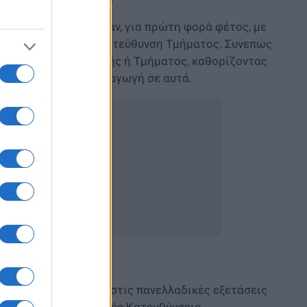
μάθημα καθορίστηκαν, για πρώτη φορά φέτος, με
Τμήμα ή Εισαγωγική Κατεύθυνση Τμήματος. Συνεπώς
σιογνωμία κάθε Σχολής ή Τμήματος, καθορίζοντας
υ μαθήματος για εισαγωγή σε αυτά.
ίου που συμμετέχει στις πανελλαδικές εξετάσεις