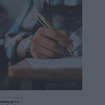
aideia.gr
στα