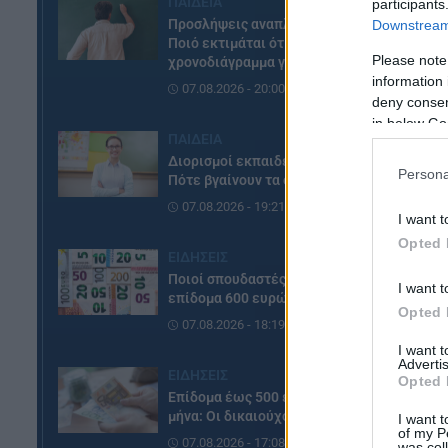
ΠΑΙΔΕΙΑ
participants
Προσλήψεις αναπληρωτών:
Downstream 
Ποιό εκτιμάται ότι θα είναι το
Please note
χρονοδιάγραμμα για φέτος
information 
07.08.2026 - 20:00
deny consent
in below Go
ΠΑΙΔΕΙΑ
Διορισμοί εκπαιδευτικών:
Persona
Πότε βγαίνουν τα ονόματα
07.08.2026 - 19:21
I want t
Opted 
ΕΙΔΗΣΕΙΣ
Ποιοί σπουδαστές θα λάβουν
I want t
επίδομα 600 ευρώ
Opted 
07.08.2026 - 18:19
I want 
Advertis
ΕΙΔΗΣΕΙΣ
Opted 
Επίδομα έως 500 ευρώ τον
μήνα: Οι δικαιούχοι
I want t
Π
of my P
07.08.2026 - 17:08
was col