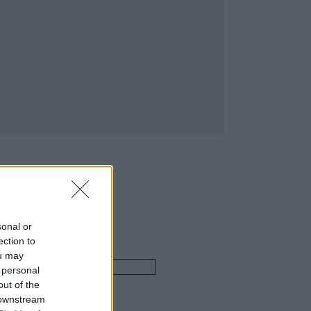
sonal or
ection to
ou may
 personal
out of the
 downstream