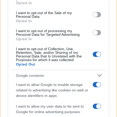
grant or deny consent to Google and its third-party tags to
Opted In
use your data for below specified purposes in below Google
Στην ειδική εφαρμογή των κατ’ εξαίρεση μετεγγραφών
consent section.
I want to opt-out of the Sale of my
είναι διαθέσιμες οι οδηγίες χρήσης σχετικά με τη
Personal Data.
Opted In
διαδικασία υποβολής της ηλεκτρονικής αίτησης και των
σχετικών δικαιολογητικών που τεκμηριώνουν τις
I want to opt-out of processing my
ιδιαίτερα σοβαρές και εξαιρετικές περιπτώσεις.
Personal Data for Targeted Advertising.
Opted In
Black Friday 2023 και Cyber Monday: Τι πρέπει
I want to opt-out of Collection, Use,
να ξέρετε – Εκπτώσεις και Κυριακές με
Retention, Sale, and/or Sharing of my
Personal Data that Is Unrelated with the
ανοιχτά καταστήματα
Purposes for which it was collected.
Opted Out
Google consents
I want to allow Google to enable storage
related to advertising like cookies on web or
device identifiers in apps.
I want to allow my user data to be sent to
Google for online advertising purposes.