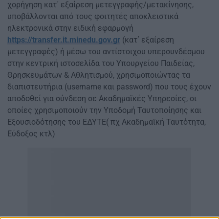
χορήγηση κατ΄ εξαίρεση μετεγγραφής/μετακίνησης,
υποβάλλονται από τους φοιτητές αποκλειστικά
ηλεκτρονικά στην ειδική εφαρμογή
https://transfer.it.minedu.gov.gr
(κατ΄ εξαίρεση
μετεγγραφές) ή μέσω του αντίστοιχου υπερσυνδέσμου
στην κεντρική ιστοσελίδα του Υπουργείου Παιδείας,
Θρησκευμάτων & Αθλητισμού, χρησιμοποιώντας τα
διαπιστευτήρια (username και password) που τους έχουν
αποδοθεί για σύνδεση σε Ακαδημαϊκές Υπηρεσίες, οι
οποίες χρησιμοποιούν την Υποδομή Ταυτοποίησης και
Εξουσιοδότησης του ΕΔΥΤΕ( πχ Ακαδημαϊκή Ταυτότητα,
Εύδοξος κτλ)