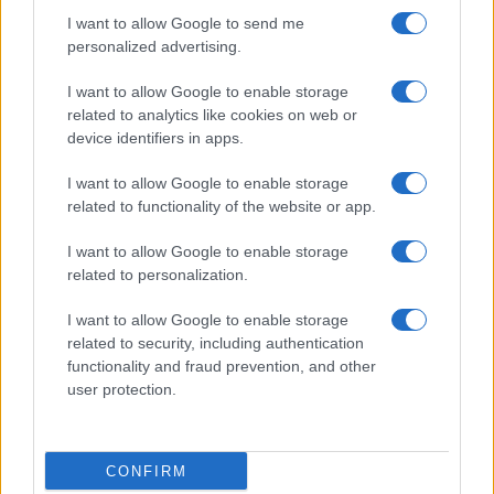
I want to allow Google to send me
personalized advertising.
I want to allow Google to enable storage
related to analytics like cookies on web or
device identifiers in apps.
I want to allow Google to enable storage
related to functionality of the website or app.
Ακολουθείστε το iPaideia.gr στο Google News
I want to allow Google to enable storage
Ειδήσεις
Tελευταίες
για την Παιδεία και την εργασία
related to personalization.
iPaideia.gr
στο
I want to allow Google to enable storage
related to security, including authentication
functionality and fraud prevention, and other
user protection.
CONFIRM