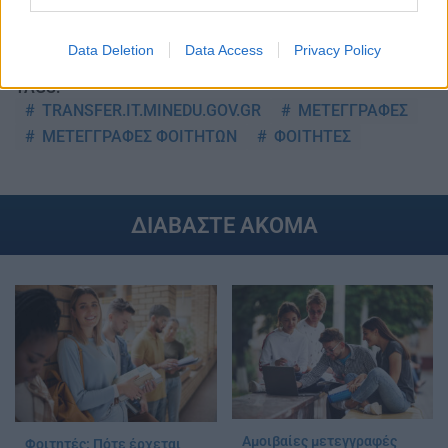
Στην Κατηγορία:
ΠΑΙΔΕΙΑ
Data Deletion
Data Access
Privacy Policy
TAGS:
TRANSFER.IT.MINEDU.GOV.GR
ΜΕΤΕΓΓΡΑΦΕΣ
ΜΕΤΕΓΓΡΑΦΕΣ ΦΟΙΤΗΤΩΝ
ΦΟΙΤΗΤΕΣ
ΔΙΑΒΑΣΤΕ ΑΚΟΜΑ
Αμοιβαίες μετεγγραφές
Φοιτητές: Πότε έρχεται