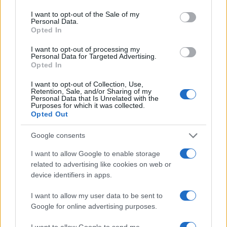
use your data for below specified purposes in below Google
ερευνητικούς φορείς και επιχειρήσεις, εκτός του
consent section.
I want to opt-out of the Sale of my
ωραρίου εργασίας τους, γεγονός που λειτουργεί
Personal Data.
Opted In
αντιπαραθετικά με την απαραίτητη προετοιμασία
του μαθήματος αφού απορροφά πολύτιμο χρόνο. Η
I want to opt-out of processing my
Personal Data for Targeted Advertising.
απαραίτητη επιμόρφωση πρέπει να γίνεται με τη
Opted In
χορήγησης άδειας, ώστε να έχει και ουσιαστικό
αποτέλεσμα. Η διαρκής «πιστοποίηση» των
I want to opt-out of Collection, Use,
Retention, Sale, and/or Sharing of my
προσόντων, δημιουργεί σοβαρό κίνδυνο για την
Personal Data that Is Unrelated with the
εργασιακή μονιμότητα των εκπαιδευτικών, αφού θα
Purposes for which it was collected.
Opted Out
εργάζονται πλέον με θητεία, δηλαδή για
συγκεκριμένο χρόνο και μετά θα αναζητούν άλλο
Google consents
σχολείο για να τοποθετηθούν. Η εργασιακή
I want to allow Google to enable storage
ανασφάλεια δε βοηθά στο μορφωτικό και
related to advertising like cookies on web or
παιδαγωγικό έργο που καλείται να υπηρετήσει ο
device identifiers in apps.
εκπαιδευτικός του ΕΠΑΛ.
Η ύπαρξη ενός «πρότυπου» ΕΠΑΛ που θα
I want to allow my user data to be sent to
απορροφά τους «καλούς» μαθητές, ενώ τα «απλά»
Google for online advertising purposes.
ΕΠΑΛ θα συγκεντρώνουν το υπόλοιπο μαθητικό
I want to allow Google to send me