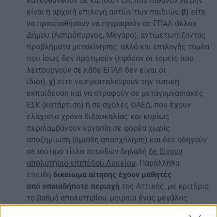
κατευθυνθούν σε κάποιο ΓΕΛ, που πιθανόν να μην
είναι η αρχική επιλογή αυτών των παιδιών,
β)
είτε
να προσπαθήσουν να εγγραφούν σε ΕΠΑΛ άλλου
Δήμου (Ασπρόπυργος, Μέγαρα), αντιμετωπίζοντας
προβλήματα μετακίνησης, αλλά και επιλογής τομέα
που ίσως δεν προτιμούν (εφόσον οι τομείς που
λειτουργούν σε κάθε ΕΠΑΛ δεν είναι οι
ίδιοι),
γ)
είτε να εγκαταλείψουν την τυπική
εκπαίδευση και να στραφούν σε μεταγυμνασιακές
ΕΣΚ (κατάρτιση) ή σε σχολές ΟΑΕΔ, που έχουν
ελάχιστο χρόνο διδασκαλίας και κυρίως
περιλαμβάνουν εργασία σε φορέα χωρίς
αποζημίωση (άμισθη απασχόληση) και δεν οδηγούν
σε ισότιμο τίτλο σπουδών δηλαδή
δε δίνουν
απολυτήριο επιπέδου Λυκείου
. Παράλληλα
επειδή
δικαίωμα αίτησης έχουν μαθητές
από
οποιαδήποτε περιοχή
της Αττικής, με κριτήριο
το βαθμό απολυτηρίου, μοιραία ένας μεγάλος
αριθμός μαθητών του Δήμου Ελευσίνας δεν θα έχει