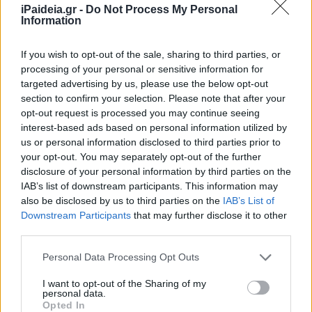
πλέον δικαίωμα εγγραφής.
Με λίγα λόγια το
iPaideia.gr -
Do Not Process My Personal
Information
σχολείο που κάλυπτε τους μαθητές της περιοχής
παύει να υπάρχει ως τέτοιο
.
If you wish to opt-out of the sale, sharing to third parties, or
Οι εκπαιδευτικοί που τοποθετούνται στο πρότυπο
processing of your personal or sensitive information for
ΕΠΑΛ καλούνται να εφαρμόζουν διάφορα
targeted advertising by us, please use the below opt-out
προγράμματα σύνδεσης με την αγορά, τις ανάγκες
section to confirm your selection. Please note that after your
των επιχειρήσεων κλπ, οι οποίες έχουν πρόσκαιρο
opt-out request is processed you may continue seeing
και εποχικό χαρακτήρα, αλλάζουν διαρκώς και
interest-based ads based on personal information utilized by
έχουν χρησιμότητα μόνο για ένα φορέα αυστηρά
us or personal information disclosed to third parties prior to
και για μικρό χρονικό διάστημα. Άρα απομακρύνουν
your opt-out. You may separately opt-out of the further
disclosure of your personal information by third parties on the
τη διδασκαλία από τους στόχους της
IAB’s list of downstream participants. This information may
επαγγελματικής εκπαίδευσης, δηλαδή οι μαθητές
also be disclosed by us to third parties on the
IAB’s List of
να κατακτήσουν τη γνώση που χρειάζονται στο
Downstream Participants
that may further disclose it to other
πλαίσιο της ειδικότητάς τους, ώστε να μπορούν να
third parties.
ανταποκρίνονται σε ένα
ευρύ φάσμα
τεχνικών
Please note that this website/app uses one or more Google
εφαρμογών και να μην είναι αναλώσιμο δυναμικό
Personal Data Processing Opt Outs
services and may gather and store information including but
«μίας χρήσης».
not limited to your visit or usage behaviour. You may click to
I want to opt-out of the Sharing of my
Οι εκπαιδευτικοί θα πρέπει να παρακολουθούν
personal data.
grant or deny consent to Google and its third-party tags to
Opted In
εντατικά προγράμματα επιμόρφωσης, σε ΑΕΙ,