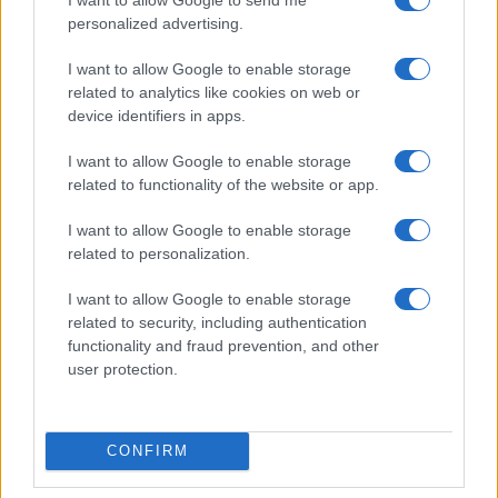
δυναμικό,
δημιουργεί σχολεία δύο ταχυτήτων, άρα
personalized advertising.
άνισες ευκαιρίες στην εκπαίδευση
. Όλα τα παιδιά
έχουν ανάγκη από ένα σχολείο με ικανοποιητική
I want to allow Google to enable storage
χρηματοδότηση, που θα καλύπτει τις αυξημένες
related to analytics like cookies on web or
ανάγκες των ΕΠΑΛ σε υποδομή, αίθουσες,
device identifiers in apps.
εργαστήρια κλπ, με παροχή σύγχρονων γνώσεων
με βάση τις κοινωνικές ανάγκες.
I want to allow Google to enable storage
related to functionality of the website or app.
Στα ΕΠΑΛ φοιτά ένα μικρό ποσοστό μαθητών
προσφύγων, που επιλέγουν την τεχνική
I want to allow Google to enable storage
εκπαίδευση διότι με τον τρόπο αυτό ξεπερνούν
related to personalization.
αποτελεσματικά τα γλωσσικά ελλείμματα λόγω
της καταγωγής τους. Η εκπαίδευση σε κάποιο
I want to allow Google to enable storage
τεχνικό αντικείμενο βοηθά στην ομαλή ένταξή
related to security, including authentication
functionality and fraud prevention, and other
τους στις κοινωνικές δομές. Ιδιαίτερα την περίοδο
user protection.
αυτή υπάρχουν πρόσφυγες στην περιοχή της
Ελευσίνας από την Ουκρανία που αναμένουν να
ενταχθούν στο ΕΠΑΛ και φυσικά αποκλείονται αν
CONFIRM
το σχολείο γίνει πρότυπο.