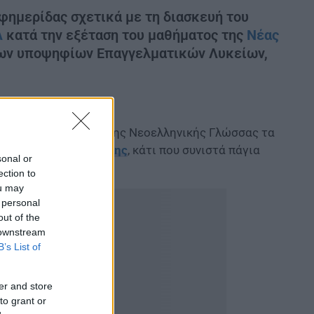
ημερίδας σχετικά με τη διασκευή του
Λ
κατά την εξέταση του μαθήματος της
Νέας
σεων υποψηφίων Επαγγελματικών Λυκείων,
εξέταση στο μάθημα της Νεοελληνικής Γλώσσας τα
ς ανάγκες της
εξέτασης
, κάτι που συνιστά πάγια
sonal or
ection to
ou may
 personal
out of the
 downstream
B’s List of
er and store
to grant or