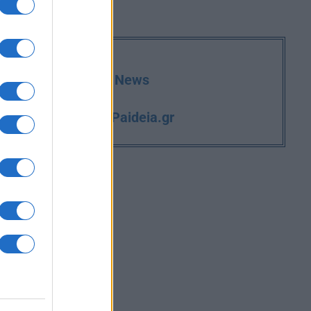
deia.gr στο Google News
iPaideia.gr
και την εργασία στο