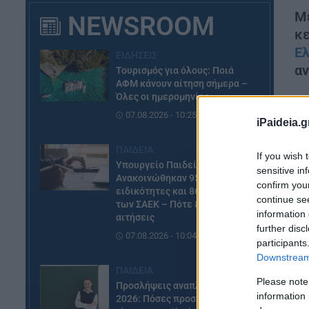
Με
NEWSROOM
κ
Ε
ΕΙΔΗΣΕΙΣ
αν
Τουρισμός για όλους: Ποιά
ΑΦΜ κάνουν αίτηση σήμερα –
Όλες οι ημερομηνίες
{a
07.08.2026 - 10:25
iPaideia.g
«Σ
κε
ΠΑΙΔΕΙΑ
If you wish 
τα
Υπουργείο Παιδείας:
sensitive in
Ανακοινώθηκαν 95
confirm you
ειδικότητες και 860 τμήματα
continue se
των ΣΑΕΚ – Πότε ξεκινούν οι
information 
αιτήσεις
further disc
07.08.2026 - 10:04
participants
Downstream 
ΠΑΙΔΕΙΑ
Please note
Προσλήψεις αναπληρωτών
information 
2026: Πόσες προσλήψεις θα