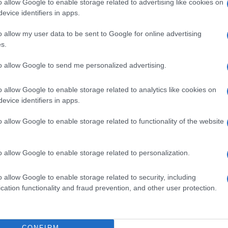
o allow Google to enable storage related to advertising like cookies on
evice identifiers in apps.
o allow my user data to be sent to Google for online advertising
s.
Ακολουθείστε το iPai
to allow Google to send me personalized advertising.
Ειδήσεις
Tελευταίες
για την Παιδεία 
o allow Google to enable storage related to analytics like cookies on
evice identifiers in apps.
o allow Google to enable storage related to functionality of the website
o allow Google to enable storage related to personalization.
o allow Google to enable storage related to security, including
cation functionality and fraud prevention, and other user protection.
Στην Κατηγορία:
ΠΑΙΔΕΙΑ
CONFIRM