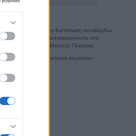
ed purposes
στε να διευκολύνουν την διατύπωση κατάλληλων
ένου κ.λ.π) ώστε να ανταποκρίνονται στα
ς σπουδών της Νεοελληνικής Γλώσσας.
ει για πρώτη φορά διασκευή κειμένου».