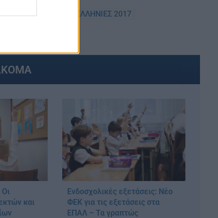
ΝΙΩΝ 2017
ΠΑΝΕΛΛΗΝΙΕΣ 2017
ΑΚΟΜΑ
 Οι
Ενδοσχολικές εξετάσεις: Νέο
δεκτών και
ΦΕΚ για τις εξετάσεις στα
ίων
ΕΠΑΛ – Τα γραπτώς