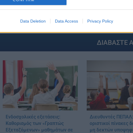
GS:
ΓΛΩΣΣΑ
ΕΚΘΕΣΗ 2017
ΕΠΑΛ
ΘΕΜΑΤΑ ΠΑΝΕΛΛΗ
ΥΠΟΥΡΓΕΙΟ ΠΑΙΔΕΙΑΣ
Data Deletion
Data Access
Privacy Policy
ΔΙΑΒΑΣΤΕ 
Ενδοσχολικές εξετάσεις:
Διευθυντές ΠΕΠΑΛ:
Καθορισμός των «Γραπτώς
οριστικοί πίνακες 
Εξεταζόμενων» μαθημάτων σε
μη δεκτών υποψηφ