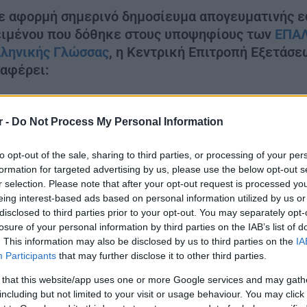
 αφορμή σημερινό δημοσίευμα απογευματινής εφ
ειμένου που δόθηκε στους υποψηφίους των
ΕΠΑ
λληνικής Γλώσσας
, η Κεντρική Επιτροπή Εξετά
αφέρει:
d}
r -
Do Not Process My Personal Information
ύμφωνα με την κείμενη νομοθεσία για την πανελλαδική 
ίμενα που επιλέγονται μπορούν να διασκευάζονται για τι
to opt-out of the sale, sharing to third parties, or processing of your per
κτική.
formation for targeted advertising by us, please use the below opt-out s
r selection. Please note that after your opt-out request is processed y
eing interest-based ads based on personal information utilized by us or
disclosed to third parties prior to your opt-out. You may separately opt-
losure of your personal information by third parties on the IAB’s list of
. This information may also be disclosed by us to third parties on the
IA
Participants
that may further disclose it to other third parties.
 that this website/app uses one or more Google services and may gath
including but not limited to your visit or usage behaviour. You may click 