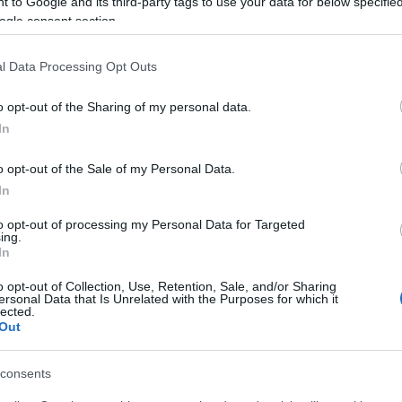
 to Google and its third-party tags to use your data for below specifi
ogle consent section.
l Data Processing Opt Outs
 κείμενα προσαρμόζονται λεξιλογικά και δομικά, έτσι ώ
o opt-out of the Sharing of my personal data.
ιμέρους ερωτημάτων (περιεχομένου, οργάνωσης του κειμ
In
οσδοκώμενα μαθησιακά αποτελέσματα του προγράμματο
o opt-out of the Sale of my Personal Data.
νεπώς, είναι εντελώς αβάσιμη η πληροφορία ότι συμβαίν
In
to opt-out of processing my Personal Data for Targeted
ing.
In
o opt-out of Collection, Use, Retention, Sale, and/or Sharing
ersonal Data that Is Unrelated with the Purposes for which it
lected.
Out
consents