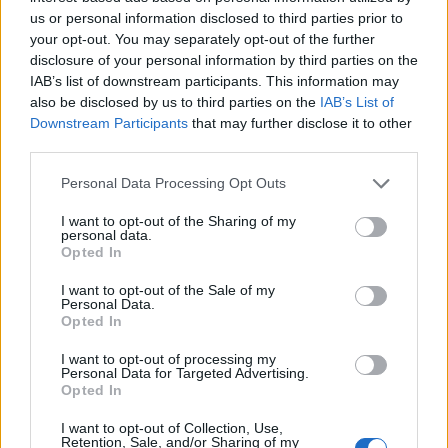
us or personal information disclosed to third parties prior to
your opt-out. You may separately opt-out of the further
disclosure of your personal information by third parties on the
IAB’s list of downstream participants. This information may
also be disclosed by us to third parties on the
IAB’s List of
Ακολουθείστε το iPaideia.gr στο Go
Downstream Participants
that may further disclose it to other
third parties.
Ειδήσεις
Tελευταίες
για την Παιδεία και την εργασ
Please note that this website/app uses one or more Google
Personal Data Processing Opt Outs
services and may gather and store information including but
not limited to your visit or usage behaviour. You may click to
I want to opt-out of the Sharing of my
personal data.
grant or deny consent to Google and its third-party tags to
Opted In
use your data for below specified purposes in below Google
consent section.
I want to opt-out of the Sale of my
Personal Data.
Opted In
I want to opt-out of processing my
Στην Κατηγορία:
ΠΑΙΔΕΙΑ
Personal Data for Targeted Advertising.
Opted In
I want to opt-out of Collection, Use,
TAGS:
Retention, Sale, and/or Sharing of my