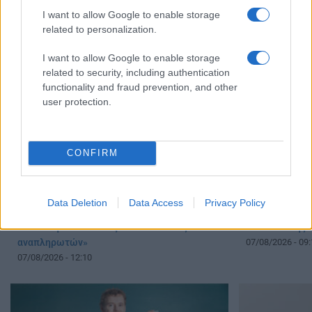
07/08/2026 - 20:00
07/08/2026 - 19:
I want to allow Google to enable storage
related to personalization.
I want to allow Google to enable storage
related to security, including authentication
functionality and fraud prevention, and other
user protection.
CONFIRM
«Πυρά» κατά Ζαχαράκη για τους διορισμούς
Διορισμοί εκπ
Data Deletion
Data Access
Privacy Policy
εκπαιδευτικών: «Αγνοεί την ευρωπαϊκή
Παιδείας: «Κλ
καταδίκη και διαιωνίζει το καθεστώς των
ανακοίνωσης 
αναπληρωτών»
07/08/2026 - 09:
07/08/2026 - 12:10