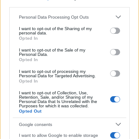
Επομένως, το ποσό που οφείλουμε να καταβάλουμε για
third parties.
ενοίκιο υπερβαίνει τα 1.000 €. Πέραν τούτου,
καλούμαστε να ανταπεξέλθουμε σε σειρά άλλων πάγιων
Please note that this website/app uses one or more Google
Personal Data Processing Opt Outs
services and may gather and store information including but
εξόδων που άμεσα ή έμμεσα επιβάλλονται, όπως
not limited to your visit or usage behaviour. You may click to
I want to opt-out of the Sharing of my
ασφάλιση κατοικίας και αστικής ευθύνης, νομική
personal data.
grant or deny consent to Google and its third-party tags to
προστασία, κλπ. Στα παραπάνω να προσθέσουμε και την
Opted In
use your data for below specified purposes in below Google
ανάγκη αγοράς νέας οικοσκευής για την εγκατάστασή
consent section.
I want to opt-out of the Sale of my
μας στον νέο τόπο.
Personal Data.
Opted In
Η χορήγηση του ειδικού επιμισθίου για τουλάχιστον
πέντε (5) έτη εξασφαλίζει την εύρυθμη λειτουργία και
I want to opt-out of processing my
εγγυάται τη συνοχή των εκπαιδευτικών μονάδων του
Personal Data for Targeted Advertising.
Opted In
εξωτερικού. Τα τρία (3) έτη είναι περιοριστικά σύντομο
χρονικό διάστημα, για να προσαρμοστεί πλήρως ο
I want to opt-out of Collection, Use,
Retention, Sale, and/or Sharing of my
αποσπασμένος εκπαιδευτικός στις ειδικές
Personal Data that Is Unrelated with the
εκπαιδευτικές ανάγκες των σχολείων της ομογένειας.
Purposes for which it was collected.
Opted Out
Ως συνακόλουθο των παραπάνω, το διδακτικό
προσωπικό αλλάζει συχνά, με αποτέλεσμα να μην
Google consents
υπάρχει επαρκής αριθμός εκπαιδευτικών που να
γνωρίζει τις ιδιαίτερες συνθήκες και παιδαγωγικές
I want to allow Google to enable storage