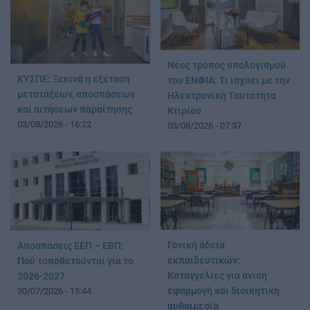
Νέος τρόπος υπολογισμού
ΚΥΣΠΕ: Ξεκινά η εξέταση
του ΕΝΦΙΑ: Τι ισχύει με την
μετατάξεων, αποσπάσεων
Ηλεκτρονική Ταυτότητα
και αιτήσεων παραίτησης
Κτιρίου
03/08/2026 - 16:22
03/08/2026 - 07:37
Γονική άδεια
Αποσπάσεις ΕΕΠ – ΕΒΠ:
εκπαιδευτικών:
Πού τοποθετούνται για το
Καταγγελίες για άνιση
2026-2027
εφαρμογή και διοικητική
30/07/2026 - 15:44
αυθαιρεσία