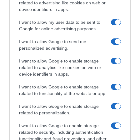
related to advertising like cookies on web or
ανάγκες των μαθητών. Κατά συνέπεια, χάνεται
device identifiers in apps.
πολύτιμος χρόνος, δυσμενής συνθήκη που μόνο
ζημιώνει την ομαλή φοίτηση των Ελλήνων μαθητών του
I want to allow my user data to be sent to
εξωτερικού.
Google for online advertising purposes.
Να τονίσουμε ότι συγκεκριμένα κατά το σχολικό έτος
2019-20 λήγουν πολλές τριετείς αποσπάσεις και οι
I want to allow Google to send me
εκπαιδευτικοί θα επαναπατριστούν. Εάν επαναληφθεί το
personalized advertising.
φετινό κύμα ανακλήσεων, θα προκύψουν πολλά κενά και
I want to allow Google to enable storage
οι σχολικές μονάδες θα μείνουν ελλιπώς
related to analytics like cookies on web or
στελεχωμένες. Σημειώνουμε ότι η ρύθμιση που
device identifiers in apps.
προτείνουμε δεν θα έχει κανένα επιπλέον αξιοσημείωτο
δημοσιονομικό κόστος, καθώς δεν αυξάνεται ο αριθμός
I want to allow Google to enable storage
των εκπαιδευτικών που θα το λαμβάνουν, αφού στη θέση
related to functionality of the website or app.
των εκπαιδευτικών που επιστρέφουν στην Ελλάδα μετά
I want to allow Google to enable storage
την τριετία θα αποσπαστούν, ούτως ή άλλως, άλλοι
related to personalization.
εκπαιδευτικοί με επιμίσθιο. Απεναντίας, η διευθέτηση
αυτή εξοικονομεί χρήματα, γιατί μειώνονται τα έξοδα
I want to allow Google to enable storage
πρώτης μετάβασης και οριστικής επιστροφής, τα οποία
related to security, including authentication
αφορούν πλέον μικρότερο αριθμό εκπαιδευτικών.
functionality and fraud prevention, and other