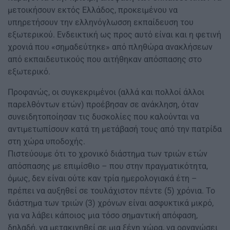
μετοικήσουν εκτός Ελλάδος, προκειμένου να
υπηρετήσουν την ελληνόγλωσση εκπαίδευση του
εξωτερικού. Ενδεικτική ως προς αυτό είναι και η φετινή
χρονιά που «σημαδεύτηκε» από πληθώρα ανακλήσεων
από εκπαιδευτικούς που αιτήθηκαν απόσπασης στο
εξωτερικό.
Προφανώς, οι συγκεκριμένοι (αλλά και πολλοί άλλοι
παρελθόντων ετών) προέβησαν σε ανάκληση, όταν
συνειδητοποίησαν τις δυσκολίες που καλούνται να
αντιμετωπίσουν κατά τη μετάβασή τους από την πατρίδα
στη χώρα υποδοχής.
Πιστεύουμε ότι το χρονικό διάστημα των τριών ετών
απόσπασης με επιμίσθιο – που στην πραγματικότητα,
όμως, δεν είναι ούτε καν τρία ημερολογιακά έτη –
πρέπει να αυξηθεί σε τουλάχιστον πέντε (5) χρόνια. Το
διάστημα των τριών (3) χρόνων είναι ασφυκτικά μικρό,
για να λάβει κάποιος μια τόσο σημαντική απόφαση,
δηλαδή, να μετακινηθεί σε μια ξένη χώρα, να οργανώσει