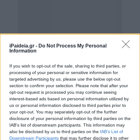
iPaideia.gr -
Do Not Process My Personal
Information
If you wish to opt-out of the sale, sharing to third parties, or
processing of your personal or sensitive information for
targeted advertising by us, please use the below opt-out
section to confirm your selection. Please note that after your
opt-out request is processed you may continue seeing
Στις περισσότερες χώρες, τα ενοίκια είναι πολύ ακριβά
interest-based ads based on personal information utilized by
με ανοδικές συνεχώς τάσεις. Στη Γερμανία, επί
us or personal information disclosed to third parties prior to
παραδείγματι, το 2017, οι τιμές των ενοικίων ανέβηκαν
your opt-out. You may separately opt-out of the further
κατά 8-10% στις πόλεις με μεγάλη ζήτηση.
disclosure of your personal information by third parties on the
IAB’s list of downstream participants. This information may
Συγκεκριμένα, τα ενοίκια από το 2004 έχουν αυξηθεί
also be disclosed by us to third parties on the
IAB’s List of
κατά 56% στην Κολωνία και κατά 115% στο Βερολίνο!
Downstream Participants
that may further disclose it to other