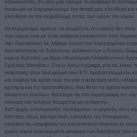
λησμονώντας, ότι όλοι μας έχουμε το αναφαίρετο συνταγμ
δικαίωμα να διαμορφώνουμε την άποψή μας ελεύθερα και 
ελεύθερα να την εκφράζουμε εντός των ορίων του νόμου.
Θα περιμέναμε, ομοίως, να γνωρίζετε, ότι κανείς δεν είνα
των νόμων, που με τόση ασάφεια επικαλείστε στον δημόσι
σας. Προσφάτως δε, λάβαμε γνώση του περιεχομένου εγγ
που απέστειλε σε Συλλόγους Διδασκόντων ο Γενικός Γραμ
κύριος Κόπτσης, με θέμα «Αξιολόγηση Εκπαιδευτικού Έργ
Σχολικής Μονάδας». Στα εν λόγω έγγραφα, γίνεται λόγος π
ανάρτησης στην πλατφόρμα του Ι.Ε.Π. προδιατυπωμένου κ
και εκφέρεται κρίση περί του εάν η ανάρτηση αυτή, «πληρο
κριτήρια και τις προϋποθέσεις, που θέτει το ισχύον κανον
πλαίσιο εν συνόλω». Κατέληγε δε στο συμπέρασμα, ότι «δεν
σύννομη και τελικώς θεωρείται μη γενόμενη».
Κατ’ αρχήν, εντυπωσιάζει τουλάχιστον το γεγονός, ότι ο κύ
Κόπτσης, όπως και σχετικές εγκύκλιοι του Υπουργείου,
επικαλείται «παράβαση του κανονιστικού πλαισίου εν συν
χωρίς καμία συγκεκριμένη αναφορά των διατάξεων, που, κ