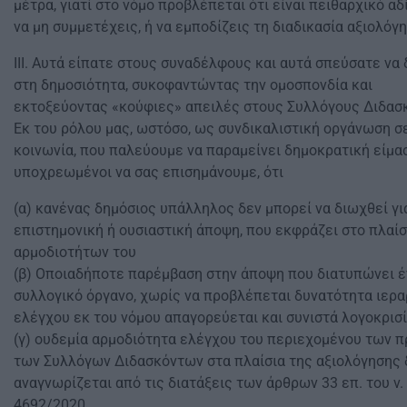
μέτρα, γιατί στο νόμο προβλέπεται ότι είναι πειθαρχικό αδ
να μη συμμετέχεις, ή να εμποδίζεις τη διαδικασία αξιολόγ
ΙΙΙ. Αυτά είπατε στους συναδέλφους και αυτά σπεύσατε να
στη δημοσιότητα, συκοφαντώντας την ομοσπονδία και
εκτοξεύοντας «κούφιες» απειλές στους Συλλόγους Διδασ
Εκ του ρόλου μας, ωστόσο, ως συνδικαλιστική οργάνωση σε
κοινωνία, που παλεύουμε να παραμείνει δημοκρατική είμα
υποχρεωμένοι να σας επισημάνουμε, ότι
(α) κανένας δημόσιος υπάλληλος δεν μπορεί να διωχθεί γι
επιστημονική ή ουσιαστική άποψη, που εκφράζει στο πλαίσ
αρμοδιοτήτων του
(β) Οποιαδήποτε παρέμβαση στην άποψη που διατυπώνει έ
συλλογικό όργανο, χωρίς να προβλέπεται δυνατότητα ιερα
ελέγχου εκ του νόμου απαγορεύεται και συνιστά λογοκρισ
(γ) ουδεμία αρμοδιότητα ελέγχου του περιεχομένου των 
των Συλλόγων Διδασκόντων στα πλαίσια της αξιολόγησης 
αναγνωρίζεται από τις διατάξεις των άρθρων 33 επ. του ν.
4692/2020