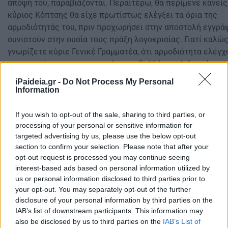
άποψή του, παραβιάζονται. Περαιτέρω, θα περίμενε κανείς,
κύριος Κόπτσης θα είχε πρωτίστως ελέγξει τα όρια της
αρμοδιότητάς του, πριν προχωρήσει στην αποστολή εγγρά
συνιστούν στην ουσία τους πράξη λογοκρισίας. Γιατί καλώ
γνωρίζετε κύριε Γενικέ Γραμματέα, ότι αρμοδιότητα ελέγχ
περιεχομένου των πρακτικών των Συλλόγων Διδασκόντων
απονέμεται ούτε από τις οργανικές διατάξεις του Υπουργ
iPaideia.gr -
Do Not Process My Personal
από τις διατάξεις των άρθρων 33 επ. του ν. 4692/2020. Κα
Information
δε, έχετε παραβεί το καθήκον σας, όπως περιγράφεται απ
νόμο και τούτο πέρα από αντιδημοκρατικό είναι και ποινικ
If you wish to opt-out of the sale, sharing to third parties, or
κολάσιμο.
processing of your personal or sensitive information for
targeted advertising by us, please use the below opt-out
Και επειδή, δυστυχώς κανένα μέτρο, δεν διαθέτετε πλέον 
section to confirm your selection. Please note that after your
δημόσιο λόγο σας, σε βίντεο, που αναρτήθηκε στο διαδίκτυ
opt-out request is processed you may continue seeing
καταγράφεται η δημόσια τοποθέτησή σας, σε συνάντηση μ
interest-based ads based on personal information utilized by
εκπαίδευσης στις 1-11-2021, στην οποία εμμένετε στη στρ
us or personal information disclosed to third parties prior to
άποψη, ότι το Εφετείο έκρινε τη νομιμότητα της αξιολόγησ
your opt-out. You may separately opt-out of the further
κατηγορείτε την Δ.Ο.Ε. ότι, δήθεν, παρανόμως ενεργεί και, 
disclosure of your personal information by third parties on the
επιχειρείτε να παρουσιάσετε για μία ακόμα φορά την αποσ
IAB’s list of downstream participants. This information may
also be disclosed by us to third parties on the
IAB’s List of
κειμένου θέσεων και τη χρήση αυτού από τους Συλλόγους