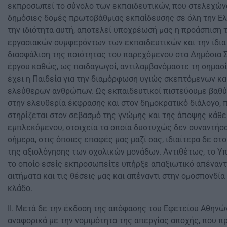
εκπροσωπεί το σύνολο των εκπαιδευτικών, που στελεχών
δημόσιες δομές πρωτοβάθμιας εκπαίδευσης σε όλη την Ε
την ιδιότητα αυτή, αποτελεί υποχρέωσή μας η προάσπιση 
εργασιακών συμφερόντων των εκπαιδευτικών και την ίδια 
διασφάλιση της ποιότητας του παρεχόμενου στα Δημόσια 
έργου καθώς, ως παιδαγωγοί, αντιλαμβανόμαστε τη σημασί
έχει η Παιδεία για την διαμόρφωση υγιώς σκεπτόμενων κα
ελεύθερων ανθρώπων. Ως εκπαιδευτικοί πιστεύουμε βαθ
στην ελευθερία έκφρασης και στον δημοκρατικό διάλογο, 
στηρίζεται στον σεβασμό της γνώμης και της άποψης κάθε
εμπλεκόμενου, στοιχεία τα οποία δυστυχώς δεν συναντήσ
σήμερα, στις όποιες επαφές μας μαζί σας, ιδιαίτερα δε στ
της αξιολόγησης των σχολικών μονάδων. Αντιθέτως, το Υπ
το οποίο εσείς εκπροσωπείτε υπήρξε απαξιωτικό απέναντ
αιτήματα και τις θέσεις μας και απέναντι στην ομοσπονδία 
κλάδο.
ΙΙ. Μετά δε την έκδοση της απόφασης του Εφετείου Αθηνώ
αναφορικά με την νομιμότητα της απεργίας αποχής, που π