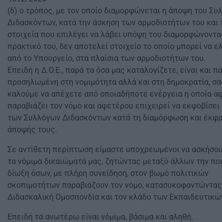
(δ) ο τρόπος, με τον οποίο διαμορφώνεται η άποψη του Συ
Διδασκόντων, κατά την άσκηση των αρμοδιοτήτων του και 
στοιχεία που επιλέγει να λάβει υπόψη του διαμορφώνοντα
πρακτικό του, δεν αποτελεί στοιχείο το οποίο μπορεί να ε
από το Υπουργείο, στα πλαίσια των αρμοδιοτήτων του.
Επειδή η Δ.Ο.Ε., παρά τα όσα μας καταλογίζετε, είναι και π
προσηλωμένη στη νομιμότητα αλλά και στη δημοκρατία, σα
καλούμε να απέχετε από οποιαδήποτε ενέργεια η οποία α
παραβιάζει τον νόμο και αφετέρου επιχειρεί να εκφοβίσει
των Συλλόγων Διδασκόντων κατά τη διαμόρφωση και έκφρ
άποψής τους.
Σε αντίθετη περίπτωση είμαστε υποχρεωμένοι να ασκήσο
τα νόμιμα δικαιώματά μας, ζητώντας μεταξύ άλλων την πο
δίωξη όσων, με πλήρη συνείδηση, στον βωμό πολιτικών
σκοπιμοτήτων παραβιάζουν τον νόμο, κατασυκοφαντώντας
Διδασκαλική Ομοσπονδία και τον κλάδο των Εκπαιδευτικώ
Επειδή τα ανωτέρω είναι νόμιμα, βάσιμα και αληθή.