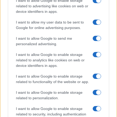
I want to allow Google to enable storage
πω μόνο αυτό, που γαλουχείς μια γενιά και στην ουσία χει
related to advertising like cookies on web or
εκπαιδευτικούς, αυτό σημαίνει ότι δεν θέλεις ελεύθερους
device identifiers in apps.
ανθρώπους κατ’ επέκταση. Έτσι το κρίνω εγώ. Δικαίωμά μο
αφήνω αυτό εδώ. Το λέω εν πλήρη γνώση και φυσικά το λέ
I want to allow my user data to be sent to
Google for online advertising purposes.
δημόσια.
I want to allow Google to send me
Πέρα από αυτό όμως είμαστε μπροστά σε μια πραγματικότ
personalized advertising.
κάποιοι βγάλανε το φασόν αυτό. Το προτυπωμένο κείμενο.
λοιπόν έρχεται το Υπουργείο Παιδείας και λέει αυτό δεν ε
I want to allow Google to enable storage
σύννομο παρακαλώ. Μέχρι τις 12 του μηνός μπείτε στην
related to analytics like cookies on web or
πλατφόρμα και βάλτε το κείμενο το οποίο πρέπει να είναι
device identifiers in apps.
εξατομικευμένο για τη σχολική σας μονάδα όπως προβλέπ
I want to allow Google to enable storage
νομοθεσία. Εάν κάποιοι αποφασίσουν να κάνουν κάτι άλλο, 
related to functionality of the website or app.
αρχήν δεν είναι θέμα συζήτησης. Δεν μπορεί να τεθεί θέμα.
υπόλογος ο Διευθυντής, άσχετα εάν εμείς δεν το ψάχνουμ
I want to allow Google to enable storage
πολύ, εάν καθίσει να συζητήσει ποιο κείμενο θα βάλουμε.
related to personalization.
Όταν η νομοθεσία λέει θα βάλεις αυτό, οι σύλλογοι διδασ
I want to allow Google to enable storage
συνέρχονται με μια θεματολογία, το ξέρετε, που δεν αντίκε
related to security, including authentication