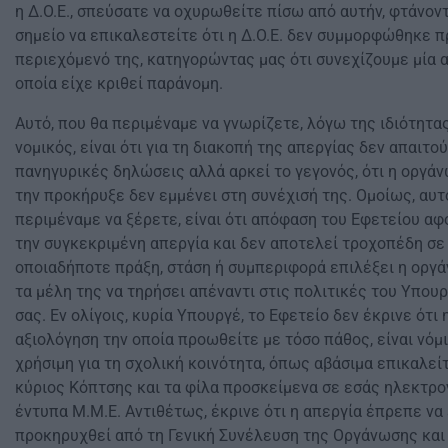
η Δ.Ο.Ε., σπεύσατε να οχυρωθείτε πίσω από αυτήν, φτάνον
σημείο να επικαλεστείτε ότι η Δ.Ο.Ε. δεν συμμορφώθηκε π
περιεχόμενό της, κατηγορώντας μας ότι συνεχίζουμε μία 
οποία είχε κριθεί παράνομη.
Αυτό, που θα περιμέναμε να γνωρίζετε, λόγω της ιδιότητα
νομικός, είναι ότι για τη διακοπή της απεργίας δεν απαιτο
πανηγυρικές δηλώσεις αλλά αρκεί το γεγονός, ότι η οργάν
την προκήρυξε δεν εμμένει στη συνέχισή της. Ομοίως, αυτ
περιμέναμε να ξέρετε, είναι ότι απόφαση του Εφετείου αφ
την συγκεκριμένη απεργία και δεν αποτελεί τροχοπέδη σε
οποιαδήποτε πράξη, στάση ή συμπεριφορά επιλέξει η οργά
τα μέλη της να τηρήσει απέναντι στις πολιτικές του Υπου
σας. Εν ολίγοις, κυρία Υπουργέ, το Εφετείο δεν έκρινε ότι 
αξιολόγηση την οποία προωθείτε με τόσο πάθος, είναι νόμι
χρήσιμη για τη σχολική κοινότητα, όπως αβάσιμα επικαλείτα
κύριος Κόπτσης και τα φίλα προσκείμενα σε εσάς ηλεκτρο
έντυπα Μ.Μ.Ε. Αντιθέτως, έκρινε ότι η απεργία έπρεπε να
προκηρυχθεί από τη Γενική Συνέλευση της Οργάνωσης και