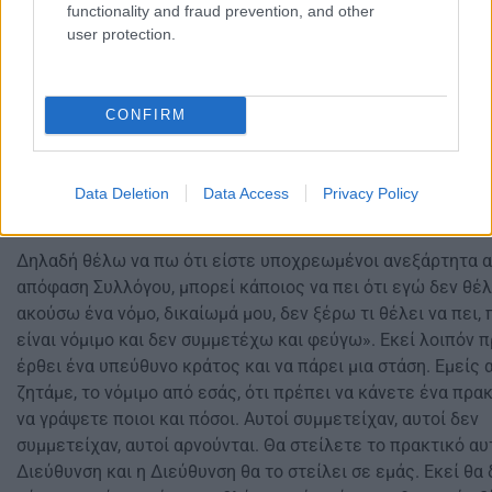
νομοθεσία. Όταν έρχομαι να συζητήσω ένα θέμα που η νομ
functionality and fraud prevention, and other
προβλέπει ήδη, δεν έχω δικαίωμα να το συζητήσω. Και μόν
user protection.
συζήτηση ποιο θα ανεβάσω, είναι λανθασμένη και πρέπει να
υπόλογος ο διευθυντής σχολείου. Αλλά και αυτό να γίνει α
έχουμε προβλέψει στη νομοθεσία που λέει ότι στην περί
CONFIRM
αυτή ο Διευθυντής αναρτά την δική του έκθεση αξιολόγηση
προγραμματισμό κλπ στην πλατφόρμα του Ι.Ε.Π. και σε δεύ
φάση μετά κάνει το πρακτικό, όπου καταγράφει ποιος συμ
Data Deletion
Data Access
Privacy Policy
και ποιος δεν συμμετέχει.
Δηλαδή θέλω να πω ότι είστε υποχρεωμένοι ανεξάρτητα α
απόφαση Συλλόγου, μπορεί κάποιος να πει ότι εγώ δεν θέ
ακούσω ένα νόμο, δικαίωμά μου, δεν ξέρω τι θέλει να πει, 
είναι νόμιμο και δεν συμμετέχω και φεύγω». Εκεί λοιπόν π
έρθει ένα υπεύθυνο κράτος και να πάρει μια στάση. Εμείς 
ζητάμε, το νόμιμο από εσάς, ότι πρέπει να κάνετε ένα πρακ
να γράψετε ποιοι και πόσοι. Αυτοί συμμετείχαν, αυτοί δεν
συμμετείχαν, αυτοί αρνούνται. Θα στείλετε το πρακτικό αυ
Διεύθυνση και η Διεύθυνση θα το στείλει σε εμάς. Εκεί θα