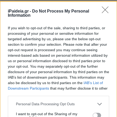
iPaideia.gr -
Do Not Process My Personal
Information
If you wish to opt-out of the sale, sharing to third parties, or
processing of your personal or sensitive information for
targeted advertising by us, please use the below opt-out
section to confirm your selection. Please note that after your
opt-out request is processed you may continue seeing
interest-based ads based on personal information utilized by
us or personal information disclosed to third parties prior to
άγαμα ή σε κατάσταση χηρείας με προστατευόμενα
your opt-out. You may separately opt-out of the further
τέκνα, βάσει τελευταίας εκκαθαρισμένης κατά την
disclosure of your personal information by third parties on the
υποβολή της αίτησης Δήλωσης Φορολογίας Εισοδήματος
IAB’s list of downstream participants. This information may
Φυσικών Προσώπων 2022,
also be disclosed by us to third parties on the
IAB’s List of
έγγαμα ή μέρη συμφώνου συμβίωσης με τρία
Downstream Participants
that may further disclose it to other
προστατευόμενα τέκνα και άνω, βάσει τελευταίας
third parties.
εκκαθαρισμένης κατά την υποβολή της αίτησης κοινής ή
Please note that this website/app uses one or more Google
Personal Data Processing Opt Outs
χωριστής Δήλωσης Φορολογίας Εισοδήματος Φυσικών
services and may gather and store information including but
Προσώπων 2022. Σημειώνεται ότι η επίκληση της
not limited to your visit or usage behaviour. You may click to
I want to opt-out of the Sharing of my