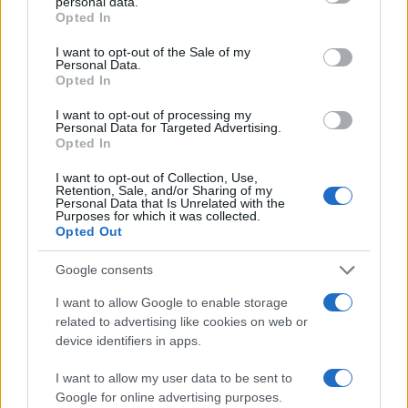
personal data.
ύπαρξης του ανωτέρω αριθμού τέκνων για τη λήψη της
grant or deny consent to Google and its third-party tags to
Opted In
use your data for below specified purposes in below Google
επαυξημένης ενίσχυσης είναι δυνατή άπαξ.
consent section.
συνταξιούχους όλων των Ταμείων με οριστική απόφαση
I want to opt-out of the Sale of my
Personal Data.
απονομής σύνταξης λόγω γήρατος έως 31.12.2022, που
Opted In
πληρούν τις οριζόμενες στη σχετική Κοινή Υπουργική
I want to opt-out of processing my
Απόφαση και πρόσκληση προϋποθέσεις.
Personal Data for Targeted Advertising.
Opted In
3. Παράλληλα, υπάρχει ειδική πρόβλεψη για υψηλότερη
επιδότηση 400 ευρώ για ΑμεΑ με αναπηρία από 67% και
I want to opt-out of Collection, Use,
Retention, Sale, and/or Sharing of my
άνω και δικαιούχους με τέκνα ΑμεΑ με αναπηρία από
Personal Data that Is Unrelated with the
Purposes for which it was collected.
67% και άνω.
Opted Out
Επιπλέον, προβλέπεται:
Google consents
I want to allow Google to enable storage
related to advertising like cookies on web or
device identifiers in apps.
I want to allow my user data to be sent to
Google for online advertising purposes.