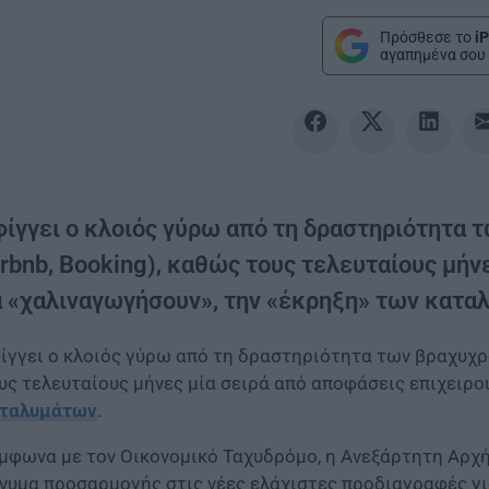
Πρόσθεσε το
iP
αγαπημένα σου 
φίγγει ο κλοιός γύρω από τη δραστηριότητα
irbnb, Booking), καθώς τους τελευταίους μήν
α «χαλιναγωγήσουν», την «έκρηξη» των κατα
ίγγει ο κλοιός γύρω από τη δραστηριότητα των βραχυχ
υς τελευταίους μήνες μία σειρά από αποφάσεις επιχειρο
ταλυμάτων
.
μφωνα με τον Οικονομικό Ταχυδρόμο, η Ανεξάρτητη Αρχ
νυμα προσαρμογής στις νέες ελάχιστες προδιαγραφές γι