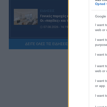
Opted 
Σύ
ΕΙΔΗΣΕΙΣ
πλ
Γονικές παροχές και δωρεές:
Google 
Οι «παγίδες» και τα λάθη
Τα
I want t
07.08.2026 - 16:19
κλ
web or d
κα
ΠΑΙΔΕΙΑ
I want t
δή
ΔΕΙΤΕ ΟΛΕΣ ΤΙΣ ΕΙΔΗΣΕΙΣ ΕΔΩ »
ΝΕΟ φοιτητικό επίδομα: Για
purpose
πε
ποιούς φοιτητές
οδ
I want 
07.08.2026 - 15:54
I want t
ΠΑΙΔΕΙΑ
web or d
Τεχνητή Νοημοσύνη στα
σχολεία: Οι νέοι κανόνες για
I want t
μαθητές και εκπαιδευτικούς –
or app.
Τι απαγορεύεται
07.08.2026 - 15:45
I want t
ΕΙΔΗΣΕΙΣ
I want t