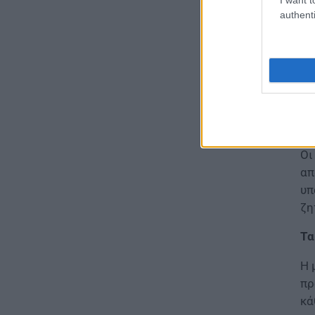
Δεκαπενταύγουστος 2026:
authenti
Πώς αμείβονται όσοι
εργαστούν – Τι ισχύει για
πενθήμερο, εξαήμερο και
Η 
άδεια
07.08.2026 - 14:30
Οι
Το
ΠΑΙΔΕΙΑ
δι
Παιδικοί σταθμοί ΕΣΠΑ 2026 –
2027: Δείτε πότε αναμένονται
Οι
τα προσωρινά αποτελέσματα
απ
για τα voucher
υπ
07.08.2026 - 13:52
ζη
ΕΙΔΗΣΕΙΣ
Τα
Ιός Δυτικού Νείλου: Στο
«κόκκινο» φέτος η Αττική –
Η 
Πώς μεταδίδεται, ποια είναι τα
συμπτώματα, ποια είναι τα
πρ
μέτρα προστασίας
κά
07.08.2026 - 13:19