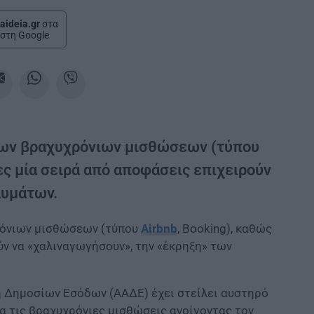
aideia.gr
στα
στη Google
 των βραχυχρόνιων μισθώσεων (τύπου
ες μία σειρά από αποφάσεις επιχειρούν
λυμάτων.
ρόνιων μισθώσεων (τύπου
Airbnb
, Booking), καθώς
ύν να «χαλιναγωγήσουν», την «έκρηξη» των
ή Δημοσίων Εσόδων (ΑΑΔΕ) έχει στείλει αυστηρό
α τις βραχυχρόνιες μισθώσεις ανοίγοντας τον