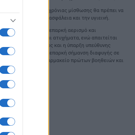
σω πλατφορμών βραχυχρόνιας μίσθωσης θα πρέπει να
ιτουργικότητα, την ασφάλεια και την υγιεινή.
τουν φυσικό φωτισμό, επαρκή αερισμό και
υθύνης για ζημιές και ατυχήματα, ενώ απαιτείται
 ρελέ διαρροής, καθώς και η ύπαρξη υπεύθυνης
α πρέπει να διαθέτει επαρκή σήμανση διαφυγής σε
ς και απεντόμωσης, φαρμακείο πρώτων βοηθειών και