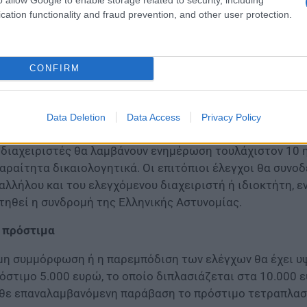
cation functionality and fraud prevention, and other user protection.
μη συμμόρφωση ή η παρεμπόδιση των ελέγχων θα έχει 
CONFIRM
 έλεγχοι θα πραγματοποιούνται από μικτά κλιμάκια που 
υρισμού και της ΑΑΔΕ. Εκτός από τις προδιαγραφές, θα 
Data Deletion
Data Access
Privacy Policy
αχειριστών.
 διαχειριστές θα λαμβάνουν ενημέρωση τουλάχιστον 10 η
αραίτητα δικαιολογητικά. Οι επιτόπιοι έλεγχοι θα συνοδ
αλλήλου και του ελεγχόμενου διαχειριστή ή ιδιοκτήτη, ε
τηθεί η συνδρομή της Ελληνικής Αστυνομίας.
 πρόστιμα
μη συμμόρφωση ή η παρεμπόδιση των ελέγχων θα έχει υψ
όστιμο 5.000 ευρώ, το οποίο διπλασιάζεται στα 10.000 
θε επαναλαμβανόμενη παράβαση το πρόστιμο τετραπλασι