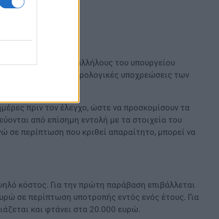
υψηλό κόστος
θα περιλαμβάνουν υπαλλήλους του υπουργείου
εξετάζονται και οι φορολογικές υποχρεώσεις των
μέρες πριν τον έλεγχο, ώστε να προσκομίσουν τα
εύονται από επίσημη εντολή με τα στοιχεία του
νώ σε περίπτωση που κριθεί απαραίτητο, μπορεί να
ηλό κόστος. Για την πρώτη παράβαση επιβάλλεται
ευρώ σε περίπτωση υποτροπής εντός ενός έτους. Για
άζεται και φτάνει στα 20.000 ευρώ.