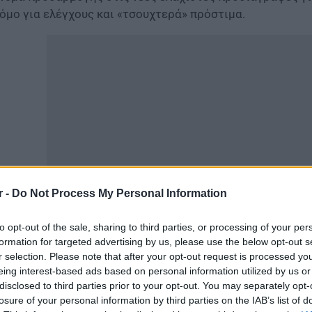
όμο για ελέγχους και «τσουχτερά» πρόστιμα.
r -
Do Not Process My Personal Information
to opt-out of the sale, sharing to third parties, or processing of your per
λώντας στον ΟΤ ο πρόεδρος της ΠΑ.ΣΥ.Δ.Α. (Πανελλήνιος
formation for targeted advertising by us, please use the below opt-out s
έφερε ότι ο Σύνδεσμος προετοιμάζει τον τρόπο που θα 
r selection. Please note that after your opt-out request is processed y
γκεκριμένα των ελέγχων και προαναγγέλλει επιθετικές κ
eing interest-based ads based on personal information utilized by us or
ώ δεν αποκλείει να ακολουθήσει τη δικαστική αγωγή.
disclosed to third parties prior to your opt-out. You may separately opt-
losure of your personal information by third parties on the IAB’s list of
ΡΩΤΙΚΕΣ ΑΛΛΑΓΕΣ στα ενοίκια