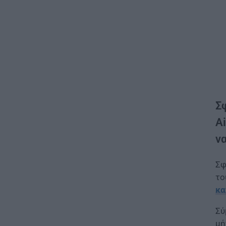
Σ
A
ν
Σφ
το
κα
Σύ
μή