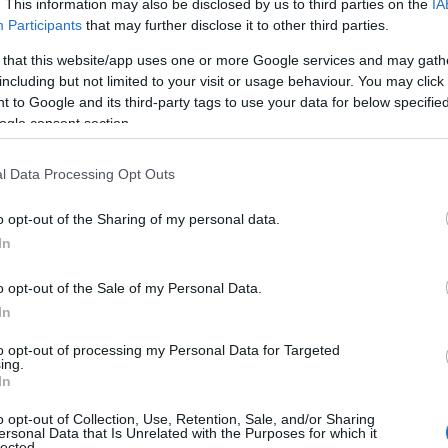
. This information may also be disclosed by us to third parties on the
IA
Participants
that may further disclose it to other third parties.
 επιτόπιοι έλεγχοι θα συνοδεύονται από επίσημη εντολή 
 that this website/app uses one or more Google services and may gath
αχειριστή ή ιδιοκτήτη
including but not limited to your visit or usage behaviour. You may click 
 to Google and its third-party tags to use your data for below specifi
ίμαστε έτοιμοι να καταθέσουμε αγωγή μόλις γίνει ο πρώ
ogle consent section.
l Data Processing Opt Outs
o opt-out of the Sharing of my personal data.
In
o opt-out of the Sale of my Personal Data.
In
to opt-out of processing my Personal Data for Targeted
ing.
In
εφαρμογή των νέων διατάξεων, αρχίζει την 1η Οκτωβρίο
o opt-out of Collection, Use, Retention, Sale, and/or Sharing
ersonal Data that Is Unrelated with the Purposes for which it
οδιαγραφές απαιτεί προετοιμασία για τις όποιες διορθώ
lected.