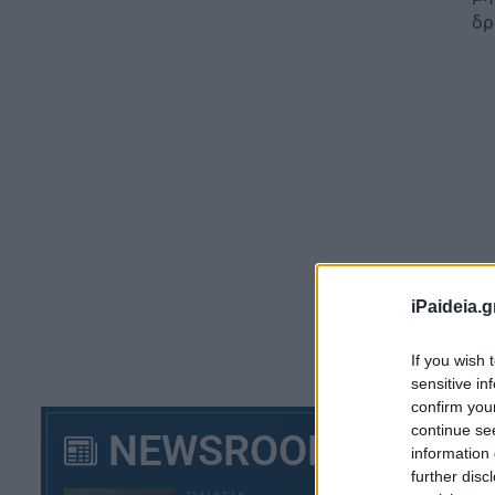
δρ
iPaideia.g
If you wish 
Μι
sensitive in
αν
confirm you
συ
continue se
NEWSROOM
εν
information 
further disc
ΣΑ