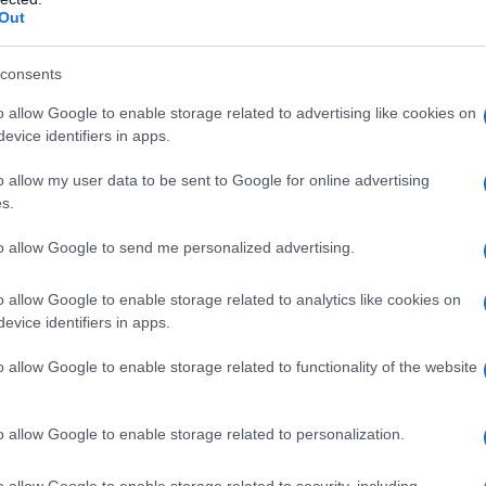
Out
μφωνα με τη νομοθεσία τα ακίνητα που διατίθενται μέ
ηρούν συγκεκριμένες προδιαγραφές που εστιάζουν στη λε
consents
 ακίνητα πρέπει να είναι χώροι κύριας χρήσης, να διαθέ
o allow Google to enable storage related to advertising like cookies on
ιματισμό. Υποχρεωτική καθίσταται η ασφάλιση αστικής ε
evice identifiers in apps.
ι η εγκατάσταση πυροσβεστήρων, ανιχνευτών καπνού και
o allow my user data to be sent to Google for online advertising
λωσης ηλεκτρολόγου εγκαταστάτη. Επίσης, το ακίνητο θ
s.
ριπτώσεις έκτακτης ανάγκης, πιστοποιητικά μυοκτονία
ηγό με τηλέφωνα έκτακτης ανάγκης.
to allow Google to send me personalized advertising.
o allow Google to enable storage related to analytics like cookies on
evice identifiers in apps.
o allow Google to enable storage related to functionality of the website
o allow Google to enable storage related to personalization.
o allow Google to enable storage related to security, including