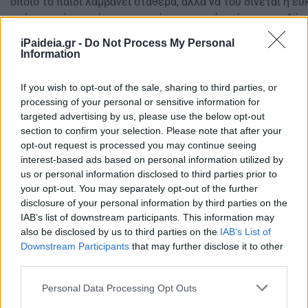
οποίο το παιδί λαμβάνει σταθερά, αλλά να του δίνεται η ευ
χρήματα μέσα από συγκεκριμένες εργασίες, όπως το πλύσι
βοήθημα σε οικογενειακές υποχρεώσεις. Με αυτόν τον τρόπ
iPaideia.gr -
Do Not Process My Personal
αξία της εργασίας, χωρίς να θεωρεί το χαρτζιλίκι ως δεδο
Information
Το χαρτζιλίκι είναι κάτι περισσότερο από ένα απλό χρηματ
If you wish to opt-out of the sale, sharing to third parties, or
παιδί. Είναι ένα μέσο για να μάθει την αξία της υπευθυνότ
processing of your personal or sensitive information for
της σωστής διαχείρισης των χρημάτων. Το κλειδί είναι να 
targeted advertising by us, please use the below opt-out
δίνεται με συνέπεια, να προσαρμόζεται στις ανάγκες της κ
section to confirm your selection. Please note that after your
συνοδεύεται από συζήτηση και καθοδήγηση. Έτσι, το παιδί 
opt-out request is processed you may continue seeing
interest-based ads based on personal information utilized by
οικονομικές συνήθειες που θα το βοηθήσουν όχι μόνο στην 
us or personal information disclosed to third parties prior to
και στην ενήλικη ζωή του.
your opt-out. You may separately opt-out of the further
disclosure of your personal information by third parties on the
IAB’s list of downstream participants. This information may
also be disclosed by us to third parties on the
IAB’s List of
Downstream Participants
that may further disclose it to other
third parties.
Please note that this website/app uses one or more Google
Personal Data Processing Opt Outs
services and may gather and store information including but