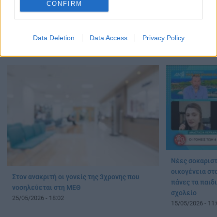
CONFIRM
Παρουσίασε συμπτώματα μηνιγγίτιδας
Εκπαιδευτικοί 
29/07/2026 - 20:52
άδειες ανατρο
στη Βουλή
Data Deletion
Data Access
Privacy Policy
27/05/2026 - 09:
Νέες σοκαριστ
οικογένεια στο
Στον ανακριτή οι γονείς της 3χρονης που
πάνες τα παιδι
νοσηλεύεται στη ΜΕΘ
σχολείο
25/05/2026 - 18:02
15/05/2026 - 11: