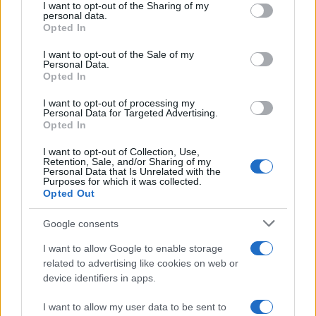
not limited to your visit or usage behaviour. You may click to
I want to opt-out of the Sharing of my
personal data.
grant or deny consent to Google and its third-party tags to
Opted In
use your data for below specified purposes in below Google
consent section.
I want to opt-out of the Sale of my
Personal Data.
Opted In
I want to opt-out of processing my
Personal Data for Targeted Advertising.
Opted In
I want to opt-out of Collection, Use,
Ακολουθείστε το iPaideia.gr στο Go
Retention, Sale, and/or Sharing of my
Personal Data that Is Unrelated with the
Purposes for which it was collected.
Ειδήσεις
Tελευταίες
για την Παιδεία και την εργασ
Opted Out
Google consents
I want to allow Google to enable storage
related to advertising like cookies on web or
device identifiers in apps.
I want to allow my user data to be sent to