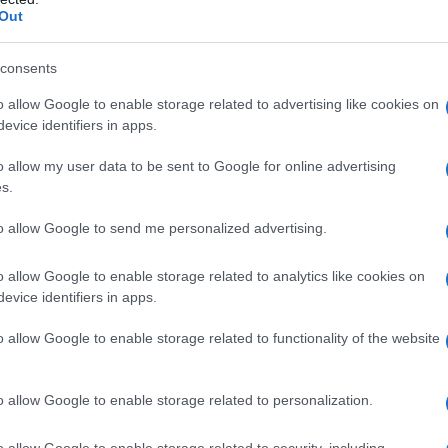
Out
τιστοιχεί σε 52 ευρώ όφελος.
α μικτό μισθό 2.000 ευρώ η εισφορά για επικουρική ασφά
consents
υνίου είναι 60 ευρώ. Ετήσιο όφελος 60 ευρώ για τον εργα
o allow Google to enable storage related to advertising like cookies on
σα κερδίζουν και ελεύθεροι επαγγελματίες
evice identifiers in apps.
o allow my user data to be sent to Google for online advertising
s.
to allow Google to send me personalized advertising.
o allow Google to enable storage related to analytics like cookies on
evice identifiers in apps.
o allow Google to enable storage related to functionality of the website
o allow Google to enable storage related to personalization.
σα κερδίζουν όμως και οι ελεύθεροι επαγγελματίες; Κερ
o allow Google to enable storage related to security, including