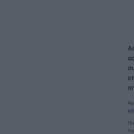
Α
α
σ
επ
ση
Αυ
κα
Πι
τω