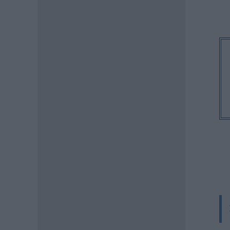
ΠΑΙΔΕΙΑ
Φοιτητικά σπίτια: Οι περιοχές
της Αθήνας με προσιτά ενοίκια
– Οι λύσεις που βρίσκουν οι
φοιτητές
06.08.2026 - 09:44
ΠΑΙΔΕΙΑ
Σχολεία: Νέα σχολική αργία –
Πότε καθιερώνεται
06.08.2026 - 09:02
ΕΙΔΗΣΕΙΣ
Συντάξεις Σεπτεμβρίου 2026:
Οι οριστικές ημερομηνίες
πληρωμής για όλα τα Ταμεία
06.08.2026 - 08:10
ΕΙΔΗΣΕΙΣ