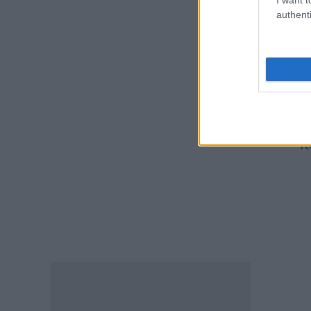
πρ
06.08.2026 - 11:32
authenti
Στ
ΕΙΔΗΣΕΙΣ
Στ
Τουρισμός για όλους: Δείτε
Στ
ποιά ΑΦΜ μπορούν να κάνουν
σήμερα αίτηση – Τα ποσά που
Εδ
δικαιούνται
στ
06.08.2026 - 11:04
Κ
ΠΑΙΔΕΙΑ
Διορισμοί εκπαιδευτικών:
Πότε ανακοινώνονται τα
ονόματα
06.08.2026 - 10:31
ΕΙΔΗΣΕΙΣ
Voucher για νέο smartphone –
Ποιοί είναι οι δικαιούχοι
06.08.2026 - 10:22