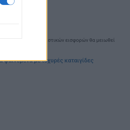
ρφώνεται σε 39 ευρώ
φώνεται σε 47 ευρώ.
φώνεται σε 56 ευρώ.
Το σύνολο των ασφαλιστικών εισφορών θα μειωθεί
κά φαινόμενα με ισχυρές καταιγίδες