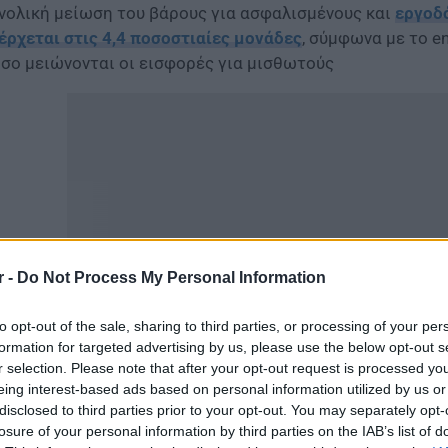
νολική μείωση του βάρους για ασφαλισμένους και
εργοδό
έρχεται στις 4,4 ποσοστιαίες μονάδες
, σύμφωνα με το e
σο μειώνονται οι εισφορές για μισθωτούς
r -
Do Not Process My Personal Information
to opt-out of the sale, sharing to third parties, or processing of your per
formation for targeted advertising by us, please use the below opt-out s
r selection. Please note that after your opt-out request is processed y
μονιμοποίηση της μείωσης των ασφαλιστικών εισφορώ
eing interest-based ads based on personal information utilized by us or
σοστιαίες μονάδες (από το ύψος που είχαν διαμορφωθεί σ
disclosed to third parties prior to your opt-out. You may separately opt-
σθωτοί θα διατηρήσουν τα κέρδη που είχαν τους περασ
losure of your personal information by third parties on the IAB’s list of
τρου και μεταφράστηκαν σε λίγα περισσότερα χρήματα 