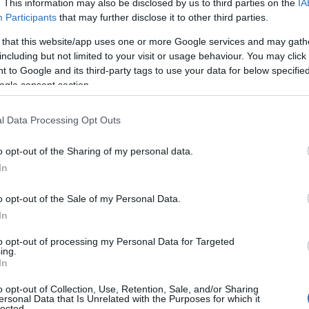
. This information may also be disclosed by us to third parties on the
IA
Participants
that may further disclose it to other third parties.
μείωση επιμερίζεται σε -1,79 ποσοστιαίες μονάδες για τ
 that this website/app uses one or more Google services and may gath
γαζομένους.
including but not limited to your visit or usage behaviour. You may click 
 to Google and its third-party tags to use your data for below specifi
tflix: Τι έρχεται για το password sharing
ogle consent section.
σα κερδίζουν οι μισθωτοί
l Data Processing Opt Outs
ια είναι τα ποσά που θα παραμείνουν όμως σε μόνιμη β
o opt-out of the Sharing of my personal data.
σθωτών;
In
α μικτό μισθό 663 ευρώ η εισφορά για επικουρική ασφάλισ
o opt-out of the Sale of my Personal Data.
τέβηκε στα 19,84 ευρώ. Ετήσιο όφελος για εργοδότη 20,
In
α μισθούς 800 ευρώ, η εισφορά υπέρ επικουρικής ασφάλι
 Ιουνίου θα είναι 24 ευρώ. Πρακτικά αυτό σημαίνει μια μ
to opt-out of processing my Personal Data for Targeted
ing.
τά 24 ευρώ ετησίως.
In
α μικτό μισθό 1.000 ευρώ η εισφορά για επικουρική ασφά
υνίου διαμορφώθηκε στα 30 ευρώ. Ετήσιο όφελος 30 ευρ
o opt-out of Collection, Use, Retention, Sale, and/or Sharing
ersonal Data that Is Unrelated with the Purposes for which it
α μισθό 1.500 ευρώ όμως, η εισφορά ήταν 48,75 ευρώ κα
lected.