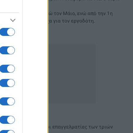
λιση ήταν στα 65 ευρώ τον Μάιο, ενώ από την 1η
ζόμενο και αντίστοιχα για τον εργοδότη.
δισμένοι οι ελεύθεροι επαγγελματίες των τριών