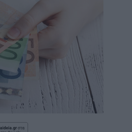
aideia.gr
στα