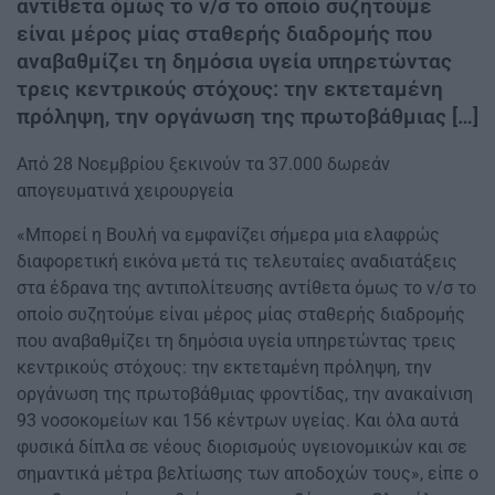
αντίθετα όμως το ν/σ το οποίο συζητούμε
είναι μέρος μίας σταθερής διαδρομής που
αναβαθμίζει τη δημόσια υγεία υπηρετώντας
τρεις κεντρικούς στόχους: την εκτεταμένη
πρόληψη, την οργάνωση της πρωτοβάθμιας […]
Από 28 Νοεμβρίου ξεκινούν τα 37.000 δωρεάν
απογευματινά χειρουργεία
«Μπορεί η Βουλή να εμφανίζει σήμερα μια ελαφρώς
διαφορετική εικόνα μετά τις τελευταίες αναδιατάξεις
στα έδρανα της αντιπολίτευσης αντίθετα όμως το ν/σ το
οποίο συζητούμε είναι μέρος μίας σταθερής διαδρομής
που αναβαθμίζει τη δημόσια υγεία υπηρετώντας τρεις
κεντρικούς στόχους: την εκτεταμένη πρόληψη, την
οργάνωση της πρωτοβάθμιας φροντίδας, την ανακαίνιση
93 νοσοκομείων και 156 κέντρων υγείας. Και όλα αυτά
φυσικά δίπλα σε νέους διορισμούς υγειονομικών και σε
σημαντικά μέτρα βελτίωσης των αποδοχών τους», είπε ο