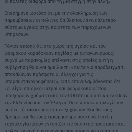
οι πολίτες διαφορά από τη μια στιγμή στην άλλη».
Επεσήμανε ωστόσο ότι με την ολοκλήρωση των
παρεμβάσεων οι πολίτες θα βλέπουν ένα καλύτερο
σύστημα υγείας στην ποιότητα των παρεχόμενων
υπηρεσιών.
Τόνισε επίσης ότι στο χώρο της υγείας και του
φαρμάκου καραδοκούν παγίδες με ανταγωνισμούς,
συχνά με παρανομίες απέναντι στις οποίες αυτή η
κυβέρνηση θα είναι αμείλικτη. «Δείτε για παράδειγμα τι
αποκάλυψαν πρόσφατα οι έλεγχοι για τις
υπερσυνταγογραφήσεις», είπε επαναλαμβάνοντας ότι
«οι λίγοι επίορκοι ιατροί και φαρμακοποιοί που
υπεξαιρούν χρήματα από τον ΕΟΠΥΥ ουσιαστικά κλέβουν
την Ελληνίδα και τον Έλληνα. Όσοι λοιπόν υπολογίζουν
σε ένα τέτοιο κέρδος να το ξεχάσουν. Και θα τους
βρούμε και θα τους τιμωρήσουμε αυστηρά. Γιατί η
τεχνολογία πλέον εντοπίζει τις ύποπτες πρακτικές και
η ηλεκτρονική συνταγογράφηση μπορεί να χτυπά πια