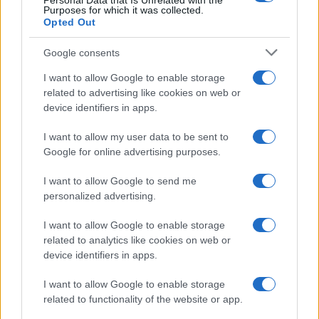
Personal Data that Is Unrelated with the
Purposes for which it was collected.
Opted Out
Μίλησε για τη σημασία του εμβολιασμού κατά του HPV
αλλά και την πρωτοβουλία κατά του καρκίνου του
Google consents
παχέος εντέρου. «Στο ίδιο μέτωπο τις επόμενες
εβδομάδες εγκαινιάζεται και η πολύ σημαντική
I want to allow Google to enable storage
related to advertising like cookies on web or
πρωτοβουλία για τα καρδιαγγειακά νοσήματα»,
device identifiers in apps.
πρόσθεσε.
I want to allow my user data to be sent to
«Με αυτόν τον τρόπο αντιλαμβάνομαι την έννοια ενός
Google for online advertising purposes.
κράτους το οποίο φροντίζει τον πολίτη», είπε ο
πρωθυπουργός. «Και επειδή δουλειά σας είναι να
I want to allow Google to send me
ασκείτε κριτική αναρωτιέμαι πότε έχουν ξαναγίνει όλα
personalized advertising.
αυτά στη χώρα μας;» τόνισε καταχειροκροτούμενος.
I want to allow Google to enable storage
Ειδική μνεία έκανε στη «φιλόδοξη προσπάθεια που κάνει
related to analytics like cookies on web or
το υπουργείο για την αντιμετώπιση της παχυσαρκίας
device identifiers in apps.
ειδικά της παχυσαρκίας των παιδιών και εφήβων»,
I want to allow Google to enable storage
υπογραμμίζοντας την ενημέρωση για τη σημασία της
related to functionality of the website or app.
σωστής διατροφής και της άσκησης.