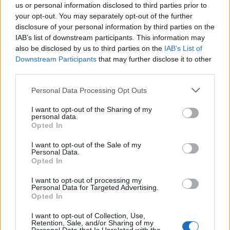
us or personal information disclosed to third parties prior to
στο τι τελικά σημαίνει όχι απλά να αυξάνουμε το
your opt-out. You may separately opt-out of the further
προβλέψιμο της ζωής μας αλλά να επιλέγουμε μία ζωή
disclosure of your personal information by third parties on the
που θα μας εξασφαλίσει μεγαλύτερες πιθανότητες να
IAB’s list of downstream participants. This information may
γεράσουμε καλά και να μπορούμε να χαιρόμαστε τα
also be disclosed by us to third parties on the
IAB’s List of
γηρατειά μας χωρίς τις επιβαρύνσεις των
Downstream Participants
that may further disclose it to other
μακροχρόνιων ασθενειών.
third parties.
Please note that this website/app uses one or more Google
«Για πρώτη φορά στη χώρα μας αποκτούμε ένα
Personal Data Processing Opt Outs
services and may gather and store information including but
οργανωμένο πρόγραμμα πρόληψης και δημόσιας υγείας»
not limited to your visit or usage behaviour. You may click to
I want to opt-out of the Sharing of my
είπε αναφερόμενος σε μία «μεταρρύθμιση η οποία έχει
personal data.
grant or deny consent to Google and its third-party tags to
ήδη χειροπιαστά αποτελέσματα».
Opted In
use your data for below specified purposes in below Google
consent section.
I want to opt-out of the Sale of my
Στο σημείο αυτό στάθηκε με στοιχεία στη σημασία που
Personal Data.
αποδίδει στις προληπτικές εξετάσεις αναφερόμενος
Opted In
στο πρόγραμμα «Προλαμβάνω» ένα πρόγραμμα-ομπρέλα
I want to opt-out of processing my
που ξεκίνησε με το πρόγραμμα Φώφη Γεννηματά για την
Personal Data for Targeted Advertising.
έγκαιρη διάγνωση του καρκίνου του μαστού.
Opted In
Αναρωτιέμαι πότε έχουν ξαναγίνει όλα αυτά στη χώρα
I want to opt-out of Collection, Use,
Retention, Sale, and/or Sharing of my
μας;