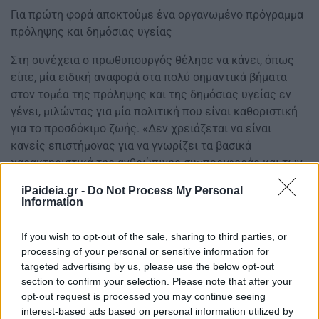
Για πρώτη φορά αποκτούμε ένα οργανωμένο πρόγραμμα
πρόληψης και δημόσιας υγείας
Στη συνέχεια ο πρωθυπουργός θέλησε να κάνει, όπως
είπε, μία ειδική αναφορά στα πολύ σημαντικά βήματα
στον τομέα της πρόληψης και της δημόσιας υγείας εν
γένει, μιλώντας για μία πολιτική που είναι καθοριστική
για το προσδόκιμο ζωής. «Δεν χρειάζεται να είναι
κανείς επιστήμονας για να γνωρίζει τα βασικά
χαρακτηριστικά της ανθρώπινης συμπεριφοράς και των
συνηθειών μας που προάγουν μια καλή υγεία. Να μην
iPaideia.gr -
Do Not Process My Personal
καπνίζουμε, να τρώμε υγιεινά, να προσέχουμε το βάρος
Information
μας, να πίνουμε λίγο και να αθλούμαστε». Η διαφορά στο
προσδόκιμο ζωής μεταξύ αυτών που κάνουν και τα
If you wish to opt-out of the sale, sharing to third parties, or
πέντε αυτά και εκείνων που δεν κάνουν κανένα, μπορεί
processing of your personal or sensitive information for
να είναι 18 χρόνια, είπε ο πρωθυπουργός.
targeted advertising by us, please use the below opt-out
section to confirm your selection. Please note that after your
Υπογράμμισε τη μεγάλη ευθύνη που έχουμε ειδικά
opt-out request is processed you may continue seeing
απέναντι στις νεότερες γενιές να τους εκπαιδεύσουμε
interest-based ads based on personal information utilized by