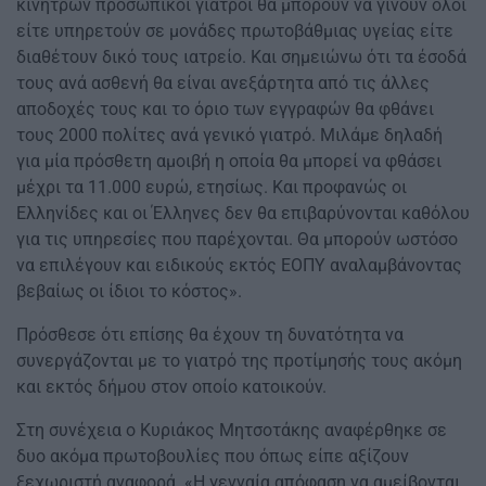
κινήτρων προσωπικοί γιατροί θα μπορούν να γίνουν όλοι
είτε υπηρετούν σε μονάδες πρωτοβάθμιας υγείας είτε
διαθέτουν δικό τους ιατρείο. Και σημειώνω ότι τα έσοδά
τους ανά ασθενή θα είναι ανεξάρτητα από τις άλλες
αποδοχές τους και το όριο των εγγραφών θα φθάνει
τους 2000 πολίτες ανά γενικό γιατρό. Μιλάμε δηλαδή
για μία πρόσθετη αμοιβή η οποία θα μπορεί να φθάσει
μέχρι τα 11.000 ευρώ, ετησίως. Και προφανώς οι
Ελληνίδες και οι Έλληνες δεν θα επιβαρύνονται καθόλου
για τις υπηρεσίες που παρέχονται. Θα μπορούν ωστόσο
να επιλέγουν και ειδικούς εκτός ΕΟΠΥ αναλαμβάνοντας
βεβαίως οι ίδιοι το κόστος».
Πρόσθεσε ότι επίσης θα έχουν τη δυνατότητα να
συνεργάζονται με το γιατρό της προτίμησής τους ακόμη
και εκτός δήμου στον οποίο κατοικούν.
Στη συνέχεια ο Κυριάκος Μητσοτάκης αναφέρθηκε σε
δυο ακόμα πρωτοβουλίες που όπως είπε αξίζουν
ξεχωριστή αναφορά. «Η γενναία απόφαση να αμείβονται