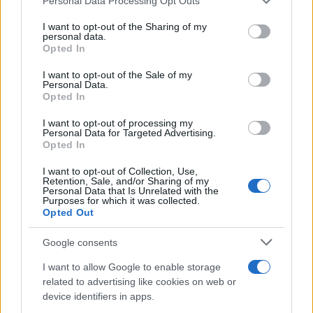
Personal Data Processing Opt Outs
services and may gather and store information including but
ΔΙΑΒΑΣΤΕ ΑΚΟΜΑ
not limited to your visit or usage behaviour. You may click to
I want to opt-out of the Sharing of my
personal data.
grant or deny consent to Google and its third-party tags to
Opted In
use your data for below specified purposes in below Google
consent section.
I want to opt-out of the Sale of my
Personal Data.
Opted In
I want to opt-out of processing my
Personal Data for Targeted Advertising.
Opted In
I want to opt-out of Collection, Use,
Retention, Sale, and/or Sharing of my
Personal Data that Is Unrelated with the
Purposes for which it was collected.
Opted Out
Καιρός: Έρχετ
Google consents
αναμένεται η
Καιρός: Πότε αλλάζει το σκηνικό – Τι καιρό
04/08/2026 - 18:
θα κάνει τον 15Αύγουστο
I want to allow Google to enable storage
06/08/2026 - 18:02
related to advertising like cookies on web or
device identifiers in apps.