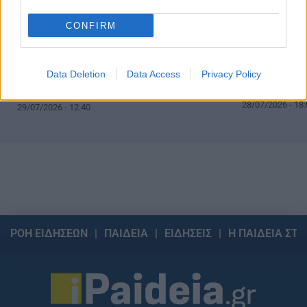
CONFIRM
Data Deletion
Data Access
Privacy Policy
Αλλάζει ξανά ο
βοριάδες και 
Τι καιρό θα κάνει τον Δεκαπενταύγουστο
28/07/2026 - 18:
29/07/2026 - 12:40
ΡΟΗ ΕΙΔΗΣΕΩΝ
ΠΑΙΔΕΙΑ
ΕΙΔΗΣΕΙΣ
Η ΠΑΙΔΕΙΑ ΣΤΗ