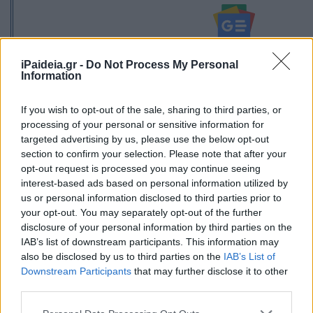
Ακολουθείστε το iPaideia.gr στο Go
iPaideia.gr -
Do Not Process My Personal
Information
Ειδήσεις
Tελευταίες
για την Παιδεία και την εργασ
If you wish to opt-out of the sale, sharing to third parties, or
processing of your personal or sensitive information for
targeted advertising by us, please use the below opt-out
section to confirm your selection. Please note that after your
opt-out request is processed you may continue seeing
interest-based ads based on personal information utilized by
us or personal information disclosed to third parties prior to
your opt-out. You may separately opt-out of the further
disclosure of your personal information by third parties on the
Στην Κατηγορία:
ΕΙΔΗΣΕΙΣ
IAB’s list of downstream participants. This information may
also be disclosed by us to third parties on the
IAB’s List of
Downstream Participants
that may further disclose it to other
ΚΑΙΡΟΣ
ΚΑΚΟΚΑΙΡΙΑ
ΧΙΟΝΙΑ
TAGS:
third parties.
Please note that this website/app uses one or more Google