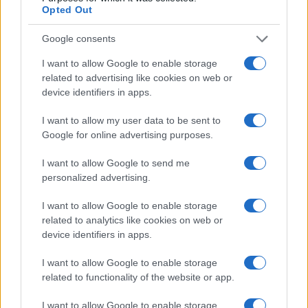
σε κάθε κλήρωση;
Opted Out
Επισκέπτεσθε τη σχετική εφαρμογή (ΠΡΟΓΡΑΜΜΑ
ΔΗΜΟΣΙΩΝ ΚΛΗΡΩΣΕΩΝ) στο δικτυακό τόπο της ΑΑΔΕ,
Google consents
με χρήση των προσωπικών κωδικών σας πρόσβασης στο
I want to allow Google to enable storage
TAXISnet.
related to advertising like cookies on web or
7. Πόσοι λαχνοί κληρώνονται ανά κλήρωση;
device identifiers in apps.
Σε κάθε κλήρωση αναδεικνύονται χίλιοι (1.000) τυχεροί
λαχνοί και χίλιοι (1.000) αναπληρωματικοί που
I want to allow my user data to be sent to
αριθμούνται σε 1ο, 2ο έως 1000ό.
Google for online advertising purposes.
8. Πόσοι από τους λαχνούς μου μπορούν να κερδίσουν
I want to allow Google to send me
σε κάθε κλήρωση;
personalized advertising.
Σε περίπτωση που περιλαμβάνονται στους λαχνούς σας
περισσότεροι από έναν τυχεροί λαχνοί, δικαιούστε το
I want to allow Google to enable storage
έπαθλο μόνο μία φορά για κάθε κλήρωση. Οι υπόλοιποι
related to analytics like cookies on web or
τυχεροί λαχνοί στην περίπτωση αυτή, αντικαθίστανται
device identifiers in apps.
από τον 1ο, τον 2ο κοκ από τους αναπληρωματικούς
I want to allow Google to enable storage
λαχνούς.
related to functionality of the website or app.
9. Ποιο είναι το έπαθλο της κλήρωσης;
Οι τυχεροί του Προγράμματος Δημοσίων Κληρώσεων
I want to allow Google to enable storage