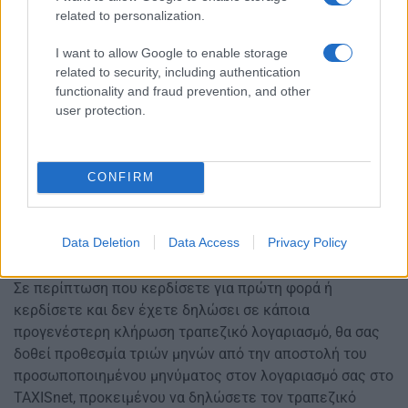
επιβραβεύονται με χρηματικά ή σε είδος έπαθλα. Στην
related to personalization.
περίπτωση των χρηματικών επάθλων κάθε δικαιούχος
I want to allow Google to enable storage
κερδίζει χίλια ευρώ.
related to security, including authentication
10. Πώς ενημερώνομαι για τα αποτελέσματα της
functionality and fraud prevention, and other
user protection.
κλήρωσης;
Οι τυχεροί λαχνοί ανά κλήρωση αναρτώνται σε
ιστοσελίδα στο δικτυακό τόπο της ΑΑΔΕ (
www.aade.gr
).
CONFIRM
Σε περίπτωση που κάποιος από τους λαχνούς σας
περιλαμβάνεται στους τυχερούς, θα ενημερωθείτε
μέσω προσωποποιημένου μηνύματος στον λογαριασμό
Data Deletion
Data Access
Privacy Policy
σας στο TAXISnet.
11. Πώς θα δηλώσω τον τραπεζικό μου λογαριασμό;
Σε περίπτωση που κερδίσετε για πρώτη φορά ή
κερδίσετε και δεν έχετε δηλώσει σε κάποια
προγενέστερη κλήρωση τραπεζικό λογαριασμό, θα σας
δοθεί προθεσμία τριών μηνών από την αποστολή του
προσωποποιημένου μηνύματος στον λογαριασμό σας στο
TAXISnet, προκειμένου να δηλώσετε τον τραπεζικό