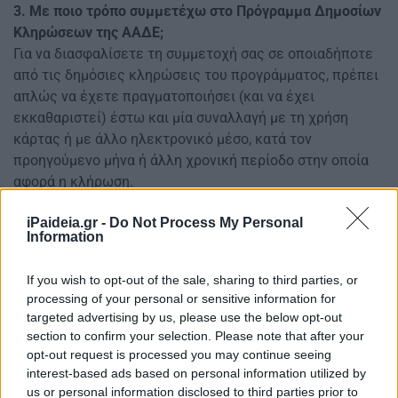
3. Με ποιο τρόπο συμμετέχω στο Πρόγραμμα Δημοσίων
Κληρώσεων της ΑΑΔΕ;
Για να διασφαλίσετε τη συμμετοχή σας σε οποιαδήποτε
από τις δημόσιες κληρώσεις του προγράμματος, πρέπει
απλώς να έχετε πραγματοποιήσει (και να έχει
εκκαθαριστεί) έστω και μία συναλλαγή με τη χρήση
κάρτας ή με άλλο ηλεκτρονικό μέσο, κατά τον
προηγούμενο μήνα ή άλλη χρονική περίοδο στην οποία
αφορά η κλήρωση.
4. Πώς γνωστοποιώ τις ηλεκτρονικές μου συναλλαγές
iPaideia.gr -
Do Not Process My Personal
για να συμμετάσχω στην κλήρωση;
Information
Δεν χρειάζεται να κάνετε κάτι. Η ΔΗΛΕΔ συγκεντρώνει
τα στοιχεία των εκκαθαρισμένων συναλλαγών του
If you wish to opt-out of the sale, sharing to third parties, or
εκάστοτε προηγούμενου μήνα, που αποστέλλονται από
processing of your personal or sensitive information for
τους Παρόχους Υπηρεσιών Πληρωμών μέχρι το τέλος
targeted advertising by us, please use the below opt-out
του δεύτερου δεκαημέρου του εκάστοτε επόμενου μήνα
section to confirm your selection. Please note that after your
και τα μετατρέπει σε λαχνούς.
opt-out request is processed you may continue seeing
5. Πώς προσδιορίζεται το πλήθος των λαχνών μου που
interest-based ads based on personal information utilized by
us or personal information disclosed to third parties prior to
συμμετέχουν στην κλήρωση;