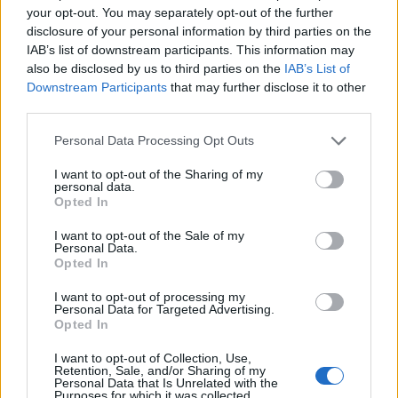
your opt-out. You may separately opt-out of the further
Το πλήθος των λαχνών προσδιορίζεται κλιμακωτά, με
disclosure of your personal information by third parties on the
βάση το άθροισμα των ποσών που αντιστοιχούν στο
IAB’s list of downstream participants. This information may
σύνολο των συναλλαγών του μήνα στον οποίο αφορά η
also be disclosed by us to third parties on the
IAB’s List of
κλήρωση, ως εξής:
Downstream Participants
that may further disclose it to other
– Για συνολικό άθροισμα μέχρι εκατό (100) ευρώ, ένας
third parties.
(1) λαχνός για κάθε ένα (1) ευρώ.
Please note that this website/app uses one or more Google
Personal Data Processing Opt Outs
– Για τα επόμενα τετρακόσια (400) ευρώ, ήτοι συνολικό
services and may gather and store information including but
άθροισμα από εκατόν ένα (101) ευρώ μέχρι πεντακόσια
not limited to your visit or usage behaviour. You may click to
I want to opt-out of the Sharing of my
personal data.
(500) ευρώ, ένας (1) λαχνός για κάθε δύο (2) ευρώ.
grant or deny consent to Google and its third-party tags to
Opted In
– Για τα επόμενα πεντακόσια (500) ευρώ, ήτοι συνολικό
use your data for below specified purposes in below Google
consent section.
άθροισμα από πεντακόσια ένα (501) ευρώ μέχρι χίλια
I want to opt-out of the Sale of my
Personal Data.
(1.000) ευρώ, ένας (1) λαχνός για κάθε τρία (3) ευρώ.
Opted In
– Για το υπερβάλλον ποσό, ήτοι συνολικό άθροισμα πάνω
από χίλια ένα (1.001) ευρώ, ένας (1) λαχνός για κάθε
I want to opt-out of processing my
Personal Data for Targeted Advertising.
τέσσερα (4) ευρώ.
Opted In
Όπου απαιτείται στρογγυλοποίηση, αυτή γίνεται στον
I want to opt-out of Collection, Use,
πλησιέστερο μεγαλύτερο ακέραιο.
Retention, Sale, and/or Sharing of my
6. Πώς ενημερώνομαι για τους λαχνούς που εξασφάλισα
Personal Data that Is Unrelated with the
Purposes for which it was collected.