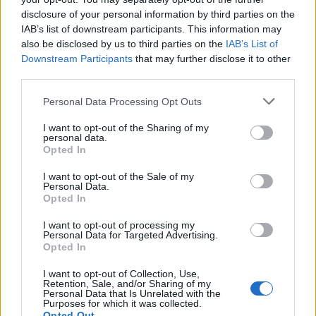
και ΙΧ
disclosure of your personal information by third parties on the
IAB’s list of downstream participants. This information may
24/02/2020 - 20:07
also be disclosed by us to third parties on the
IAB’s List of
Downstream Participants
that may further disclose it to other
third parties.
Φορολοταρία: Πώς θα κερδίσετε
Please note that this website/app uses one or more Google
από 5.000 ευρώ
Personal Data Processing Opt Outs
services and may gather and store information including but
20/02/2020 - 18:01
not limited to your visit or usage behaviour. You may click to
I want to opt-out of the Sharing of my
personal data.
grant or deny consent to Google and its third-party tags to
Opted In
use your data for below specified purposes in below Google
consent section.
Μεγάλες αλλαγές στη
I want to opt-out of the Sale of my
Personal Data.
φορολοταρία: Λιγότεροι τυχεροί
Opted In
– Μεγαλύτερα έπαθλα
I want to opt-out of processing my
19/02/2020 - 22:50
Personal Data for Targeted Advertising.
Opted In
I want to opt-out of Collection, Use,
Φορολοταρία: Μεγαλύτερα
Retention, Sale, and/or Sharing of my
Personal Data that Is Unrelated with the
έπαθλα αλλά λιγότεροι τυχεροί
Purposes for which it was collected.
Opted Out
15/02/2020 - 18:05