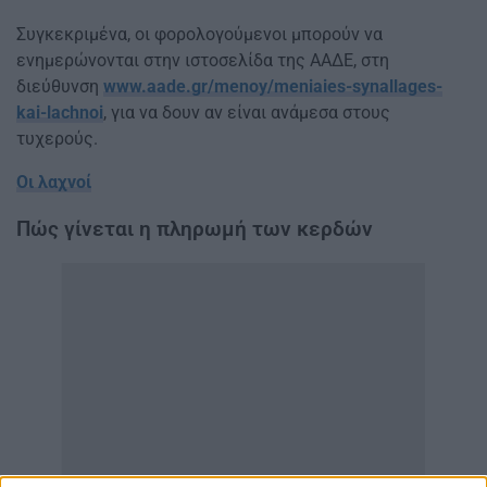
Συγκεκριμένα, οι φορολογούμενοι μπορούν να
ενημερώνονται στην ιστοσελίδα της ΑΑΔΕ, στη
διεύθυνση
www.aade.gr/menoy/meniaies-synallages-
kai-lachnoi
, για να δουν αν είναι ανάμεσα στους
τυχερούς.
Οι λαχνοί
Πώς γίνεται η πληρωμή των κερδών