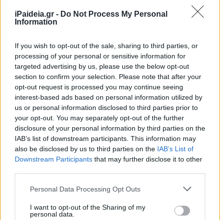
iPaideia.gr -
Do Not Process My Personal
Information
If you wish to opt-out of the sale, sharing to third parties, or
processing of your personal or sensitive information for
targeted advertising by us, please use the below opt-out
section to confirm your selection. Please note that after your
opt-out request is processed you may continue seeing
interest-based ads based on personal information utilized by
us or personal information disclosed to third parties prior to
your opt-out. You may separately opt-out of the further
disclosure of your personal information by third parties on the
IAB’s list of downstream participants. This information may
also be disclosed by us to third parties on the
IAB’s List of
Downstream Participants
that may further disclose it to other
third parties.
Please note that this website/app uses one or more Google
Personal Data Processing Opt Outs
services and may gather and store information including but
Η πληρωμή των επάθλων γίνεται από την Ανεξάρτητη
not limited to your visit or usage behaviour. You may click to
I want to opt-out of the Sharing of my
personal data.
grant or deny consent to Google and its third-party tags to
Αρχή Δημοσίων Εσόδων. Τα χρηματικά έπαθλα