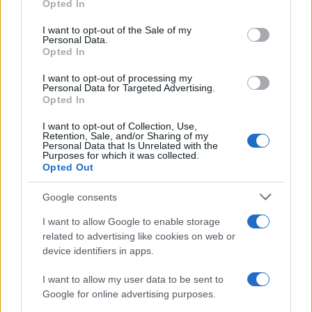
Opted In
use your data for below specified purposes in below Google
πιστώνονται στον λογαριασμό πληρωμών που έχει
consent section.
I want to opt-out of the Sale of my
δηλώσει ή θα δηλώσει ο ενδιαφερόμενος για το σκοπό
Personal Data.
αυτό στο myAADE της ΑΑΔΕ, στην επιλογή «Μητρώο και
Opted In
Επικοινωνία» και στον οποίο απαιτείται να εμφανίζεται
I want to opt-out of processing my
ως δικαιούχος.
Personal Data for Targeted Advertising.
Opted In
Στους πολίτες που κληρώνονται και δεν έχουν δηλώσει
λογαριασμό πληρωμών, δίνεται προθεσμία τριών (3)
I want to opt-out of Collection, Use,
Retention, Sale, and/or Sharing of my
μηνών από την επομένη της ημερομηνίας διεξαγωγής
Personal Data that Is Unrelated with the
Purposes for which it was collected.
της κλήρωσης, προκειμένου να δηλώσουν στην ΑΑΔΕ,
Opted Out
τον λογαριασμό στον οποίο επιθυμούν να πιστωθεί το
χρηματικό έπαθλο. Η πίστωση του ποσού στην
Google consents
περίπτωση αυτή γίνεται ατόκως, μετά τη δήλωση του
I want to allow Google to enable storage
λογαριασμού πληρωμών.
related to advertising like cookies on web or
device identifiers in apps.
Σε περίπτωση που δεν δηλωθεί λογαριασμός πληρωμών
εντός της ως άνω προθεσμίας, το χρηματικό ποσό που
I want to allow my user data to be sent to
αντιστοιχεί στο έπαθλο λογίζεται ως αδιάθετο για τις
Google for online advertising purposes.
ανάγκες εφαρμογής του δεύτερου εδαφίου της παρ. 3