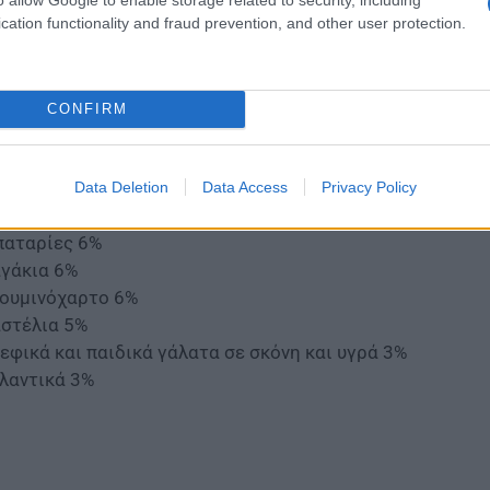
αψυκτικά έως 10%
cation functionality and fraud prevention, and other user protection.
υάκερ 10%
λομός 10%
ιές 9,5%
CONFIRM
ρομάντηλα έως 9%
πούνια από 6% έως 8%
νσέρβες ντολμαδάκια 7%
Data Deletion
Data Access
Privacy Policy
οιμα γεύματα ψυγείου 6,5%
αταρίες 6%
γάκια 6%
ουμινόχαρτο 6%
στέλια 5%
εφικά και παιδικά γάλατα σε σκόνη και υγρά 3%
λαντικά 3%