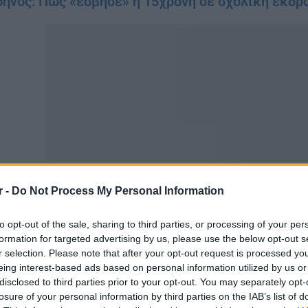
ήνος: Πώς «έσβησε» η 15χρονη σε σχολική εκδρ
r -
Do Not Process My Personal Information
ξήσεις σε 1.500 βασικά αγαθά
to opt-out of the sale, sharing to third parties, or processing of your per
formation for targeted advertising by us, please use the below opt-out s
νολικά από τις αρχές του χρόνου μέχρι και το τέλος Ιουνί
r selection. Please note that after your opt-out request is processed y
eing interest-based ads based on personal information utilized by us or
υλάχιστον 1.500 βασικά αγαθά. Οι νέες ανατιμήσεις μάλ
disclosed to third parties prior to your opt-out. You may separately opt-
οϊόντα ιδιωτικής ετικέτας, σε μερικά από τα οποία οι α
losure of your personal information by third parties on the IAB’s list of
οιχεία της Eurostat εδειξαν ότι οι τιμές των τροφίμων