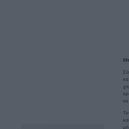
ΟΠΣΥΔ: Αυτά πρέπει να
προσέξετε πριν δηλώσετε
περιοχές
06.08.2026 - 13:52
ΕΙΔΗΣΕΙΣ
Φωτοβολταϊκά στο μπαλκόνι:
Πώς μπορείτε να μειώσετε τον
λογαριασμό ρεύματος
Με
06.08.2026 - 13:01
Σύ
ΕΙΔΗΣΕΙΣ
κα
Κοινωνικό Οικιακό Τιμολόγιο
χα
Ρεύματος: Πότε ανοίγει η
πλατφόρμα ξανά για τις
ορ
αιτήσεις
να
06.08.2026 - 12:40
Το
κα
ΕΙΔΗΣΕΙΣ
Δημόσιο: Έντονες αντιδράσεις
μή