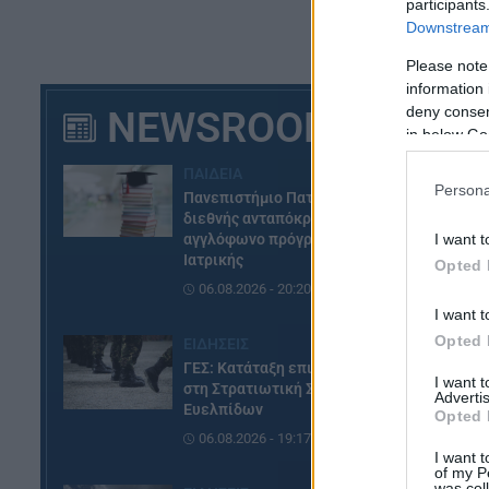
participants
Downstream 
Σύ
6,
Please note
information 
ετ
deny consent
NEWSROOM
23
in below Go
Η 
ΠΑΙΔΕΙΑ
Persona
απ
Πανεπιστήμιο Πατρών: Ισχυρή
τρ
διεθνής ανταπόκριση στο νέο
I want t
αγγλόφωνο πρόγραμμα
Ιατρικής
Opted 
06.08.2026 - 20:20
I want t
Opted 
ΕΙΔΗΣΕΙΣ
ΓΕΣ: Κατάταξη επιτυχόντων
I want 
στη Στρατιωτική Σχολή
Advertis
Ευελπίδων
Opted 
06.08.2026 - 19:17
I want t
of my P
was col