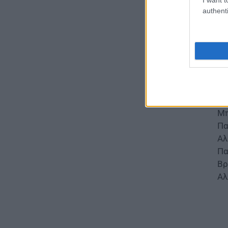
Αυξάνονται τα κρούσματα, σε
Αν
authenti
ποιες περιοχές της Αττικής
Κο
έχουν εντοπιστεί
Σο
06.08.2026 - 15:31
Ελ
Μω
ΠΑΙΔΕΙΑ
Διορισμοί εκπαιδευτικών
Σα
2026: Δείτε μέχρι ποια σειρά
Κο
ΑΣΕΠ έγιναν οι περσινοί
Έτ
διορισμοί ΠΕ70
Μπ
06.08.2026 - 14:46
Πα
Αλ
ΠΑΙΔΕΙΑ
Πα
ΑΣΕΠ: Το χρονοδιάγραμμα για
πίνακες, διορισμούς και
Βρ
προσλήψεις αναπληρωτών
Αλ
06.08.2026 - 14:26
ΠΑΙΔΕΙΑ
Διορισμοί εκπαιδευτικών –