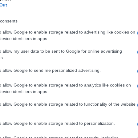
Out
λίστα των νέων ανατιμήσεων
consents
 ανατιμήσεις αναμένεται να συνεχισθούν, με μικρότερη ό
o allow Google to enable storage related to advertising like cookies on
evice identifiers in apps.
ώτο δίμηνο του έτους. Οι νέες αυξήσεις θα αφορούν 25 
o allow my user data to be sent to Google for online advertising
νος ιδιωτικής ετικέτας έως 30%
s.
λάτες ιδιωτικής ετικέτας έως 30%
ολογικά προϊόντα έως 19% (από μια εταιρεία)
to allow Google to send me personalized advertising.
θαριστικά για το σπίτι έως 16%
ακ έως 15%
o allow Google to enable storage related to analytics like cookies on
ρμελάδες 15%
evice identifiers in apps.
οματικό διάλυμα έως 15%
o allow Google to enable storage related to functionality of the website
λακτικό για ρούχα έως 14%
μπουάν από 2% έως 14%
θρακούχο νερό έως 12%
o allow Google to enable storage related to personalization.
κολατάκια από 4% έως 11%
έατα από 4% έως 11%
o allow Google to enable storage related to security, including