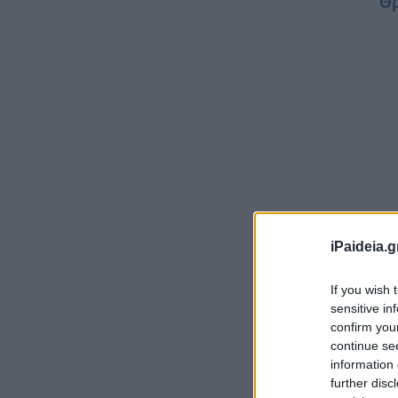
Θρ
iPaideia.g
Αυ
If you wish 
sensitive in
Συ
confirm you
continue se
το
information 
πρ
further disc
στ