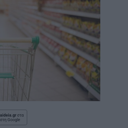
aideia.gr
στα
στη Google