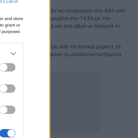
B’s List of
 μπορεί ο πληθωρισμός να υποχώρησε στο 4,6% από
ά επίπεδα και συγκεκριμένα στο 14,3% με την
er and store
to grant or
α στα γαλακτοκομικά και στα αβγά να ξεπερνά το
ed purposes
ων πολιτών να αγοράζει από τα σούπερ μάρκετ τα
πωλήσεις που καταγράφουν τα μεγάλα καταστήματα