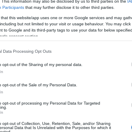
. This information may also be disclosed by us to third parties on the
IA
Participants
that may further disclose it to other third parties.
μφωνα με τα τελευταία στοιχεία της ΕΛΣΤΑΤ τον Μάρτιο
1% τον Φεβρουάριο, στα τρόφιμα όμως παρέμεινε σε υψηλ
 that this website/app uses one or more Google services and may gath
including but not limited to your visit or usage behaviour. You may click 
ήσια μεταβολή σε ορισμένα προϊόντα όπως για παράδειγμ
 to Google and its third-party tags to use your data for below specifi
%.
ogle consent section.
παρατεταμένη ακρίβεια έχει οδηγήσει την πλειονότητα τ
l Data Processing Opt Outs
ολύτως αναγκαία, γεγονός που αποτυπώνεται και στις 
οφίμων.
o opt-out of the Sharing of my personal data.
In
o opt-out of the Sale of my Personal Data.
In
to opt-out of processing my Personal Data for Targeted
ing.
In
o opt-out of Collection, Use, Retention, Sale, and/or Sharing
ersonal Data that Is Unrelated with the Purposes for which it
lected.