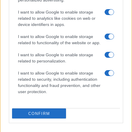
personalized advertising.
παλαιού Θερμοσίφωνα, αναλώσιμα και εξαρτήματα κλπ.).
Προκειμένου να είναι δυνατή η επιδότηση της αγοράς
I want to allow Google to enable storage
related to analytics like cookies on web or
νέου ηλιακού θερμοσίφωνα,
είναι υποχρεωτική η
device identifiers in apps.
απόσυρση προς ανακύκλωση των παλαιών
θερμοσιφώνων που αντικαθίστανται.
I want to allow Google to enable storage
related to functionality of the website or app.
Μητσοτάκης: Τι θα ισχύσει με τα voucher για
τις ξένες γλώσσες και την πληροφορική
I want to allow Google to enable storage
related to personalization.
I want to allow Google to enable storage
related to security, including authentication
functionality and fraud prevention, and other
user protection.
CONFIRM