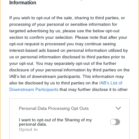
Information
Σε περίπτωση έγκρισης της αίτησής σας, προχωρήστε
την έκδοση των επιταγών σας, μέσω της ηλεκτρονικής
If you wish to opt-out of the sale, sharing to third parties, or
πλατφόρμας του Προγράμματος.
processing of your personal or sensitive information for
targeted advertising by us, please use the below opt-out
section to confirm your selection. Please note that after your
opt-out request is processed you may continue seeing
interest-based ads based on personal information utilized by
us or personal information disclosed to third parties prior to
your opt-out. You may separately opt-out of the further
disclosure of your personal information by third parties on the
IAB’s list of downstream participants. This information may
also be disclosed by us to third parties on the
IAB’s List of
Downstream Participants
that may further disclose it to other
third parties.
Please note that this website/app uses one or more Google
Personal Data Processing Opt Outs
services and may gather and store information including but
not limited to your visit or usage behaviour. You may click to
I want to opt-out of the Sharing of my
personal data.
grant or deny consent to Google and its third-party tags to
Opted In
use your data for below specified purposes in below Google