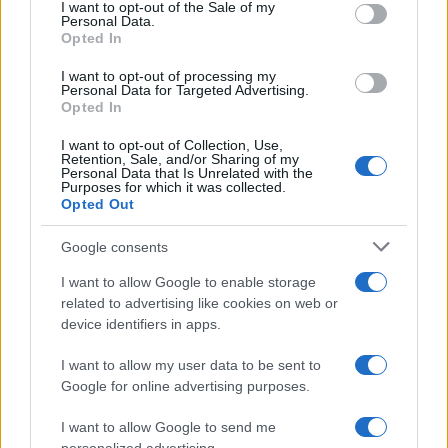
consent section.
I want to opt-out of the Sale of my
Personal Data.
Opted In
I want to opt-out of processing my
Personal Data for Targeted Advertising.
Opted In
I want to opt-out of Collection, Use,
Retention, Sale, and/or Sharing of my
Personal Data that Is Unrelated with the
Purposes for which it was collected.
Opted Out
Google consents
Οι επιταγές θα σας αποσταλούν και μέσω SMS. Η πρώτη
I want to allow Google to enable storage
related to advertising like cookies on web or
επιταγή θα χρησιμοποιηθεί για την αγορά νέου Ηλιακού
device identifiers in apps.
Θερμοσίφωνα, ενώ η δεύτερη μπορεί να επιδοτήσει τη
δαπάνη εκτέλεσης συμπληρωματικών εργασιών για την
I want to allow my user data to be sent to
αντικατάσταση του παλιού Ηλεκτρικού Θερμοσίφωνα με
Google for online advertising purposes.
το νέο Ηλιακό (π.χ. κόστος μεταφοράς, εγκατάστασης
του Νέου Ηλιακού Θερμοσίφωνα ή απεγκατάστασης του
I want to allow Google to send me