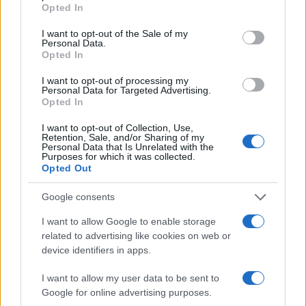
grant or deny consent to Google and its third-party tags to
της σε νυχτερινό μαγαζί. Κάποια στιγμή,
περίπου στη 1
Opted In
use your data for below specified purposes in below Google
τα ξημερώματα, δεν αισθάνθηκε καλά και έχασε τις
consent section.
I want to opt-out of the Sale of my
αισθήσεις της
. Η 15χρονη διακομίσθηκε στο Γενικό
Personal Data.
Opted In
νοσοκομείο Τρικάλων όπου οι γιατροί έκαναν
υπεράνθρωπες προσπάθειες να την επαναφέρουν, ενώ
I want to opt-out of processing my
συνέδεσαν μέχρι και εξωτερικό βηματοδότη, χωρίς
Personal Data for Targeted Advertising.
Opted In
ωστόσο αποτέλεσμα.
I want to opt-out of Collection, Use,
Retention, Sale, and/or Sharing of my
Οι πληροφορίες αναφέρουν
ότι τα παιδιά συνόδευε στην
Personal Data that Is Unrelated with the
Purposes for which it was collected.
εκδρομή γιατρός
, ενώ η 15χρονη, φέρεται να
Opted Out
αντιμετώπιζε κάποιο πρόβλημα υγείας.
Google consents
Ποιοί θα πάρουν εκλογικό επίδομα
I want to allow Google to enable storage
related to advertising like cookies on web or
device identifiers in apps.
I want to allow my user data to be sent to
Google for online advertising purposes.