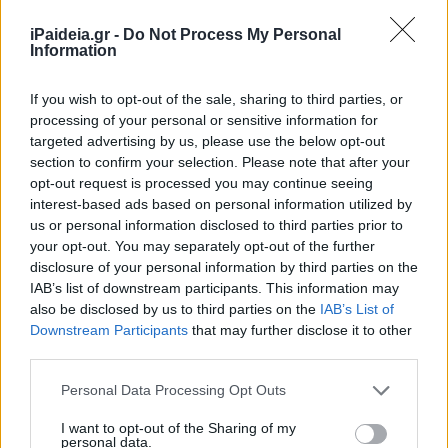
iPaideia.gr -
Do Not Process My Personal
Information
If you wish to opt-out of the sale, sharing to third parties, or
«01.17 τα ξημερώματα προσήλθε με ασθενοφόρο του
processing of your personal or sensitive information for
ΕΚΑΒ στα επείγοντα περιστατικά ένα 15χρονο κοριτσάκι.
targeted advertising by us, please use the below opt-out
Ξεκινήσαμε να της κάνουμε ΚΑΡΠΑ και στη συνέχεια τη
section to confirm your selection. Please note that after your
διασωληνώσαμε . Παρουσίασε κοιλιακή μαρμαρυγή, της
opt-out request is processed you may continue seeing
βάλαμε βηματοδότη αλλά δυστυχώς δεν είχαμε το
interest-based ads based on personal information utilized by
us or personal information disclosed to third parties prior to
επιθυμητό αποτέλεσμα. Μετά από δύο ώρες το
your opt-out. You may separately opt-out of the further
κοριτσάκι κατέληξε. Οι γονείς της κοπέλας είχαν ήδη
disclosure of your personal information by third parties on the
ειδοποιηθεί και είχαν φτάσει στο νοσοκομείο. Ο
IAB’s list of downstream participants. This information may
ψυχολόγος μας ήταν από την πρώτη στιγμή στο πλευρό
also be disclosed by us to third parties on the
IAB’s List of
τους, και οι άνθρωποι δεν μπορούσαν να πιστέψουν πως
Downstream Participants
that may further disclose it to other
από τη μια στιγμή στην άλλη , έχασαν το παιδί τους» είπε
third parties.
ο διοικητής του νοσοκομείου Τρικάλων
Please note that this website/app uses one or more Google
Personal Data Processing Opt Outs
services and may gather and store information including but
Σύμφωνα με το trikalanews η μαθήτρια, 15 ετών, από
not limited to your visit or usage behaviour. You may click to
I want to opt-out of the Sharing of my
σχολείο του Βύρωνα διασκέδαζε με τους συμμαθητές
personal data.