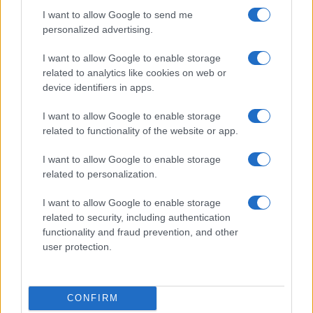
I want to allow Google to send me
personalized advertising.
I want to allow Google to enable storage
related to analytics like cookies on web or
device identifiers in apps.
I want to allow Google to enable storage
related to functionality of the website or app.
I want to allow Google to enable storage
related to personalization.
Ακολουθείστε το iPaideia.gr στο Google News
I want to allow Google to enable storage
Ειδήσεις
related to security, including authentication
Tελευταίες
για την Παιδεία και την εργασία
iPaideia.gr
functionality and fraud prevention, and other
στο
user protection.
CONFIRM