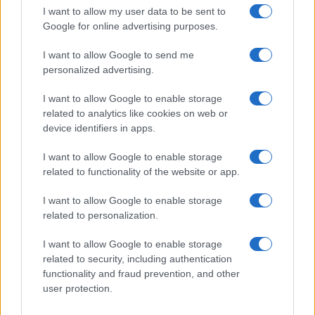
I want to allow my user data to be sent to
17,1 σεντς για κατανάλωση πάνω από 500 κιλοβατώρες
Google for online advertising purposes.
(από 17,7 σεντς τον Απρίλιο). Για το νυχτερινό ρεύμα η
χρέωση θα είναι 11,8 σεντς, από 12,4 τον Απρίλιο.
I want to allow Google to send me
Protergia Οικιακό Value: 13,96 σεντς ανά κιλοβατώρα
personalized advertising.
(από 14)
Ήρων PROTECT 4 Home: 18,7 σεντς ανά κιλοβατώρα
I want to allow Google to enable storage
related to analytics like cookies on web or
Elpedison Economy: 12,5 σεντς ανά κιλοβατώρα
device identifiers in apps.
(αμετάβλητο)
NRG on time: 14 σεντς ανά κιλοβατώρα (από 16,4)
I want to allow Google to enable storage
Watt&Volt Value: 13,96 σεντς ανά κιλοβατώρα (από 14)
related to functionality of the website or app.
Φυσικό Αέριο Ελληνική Εταιρεία Ενέργειας MAXI Free:
13,9 σεντς ανά κιλοβατώρα (αμετάβλητο)
I want to allow Google to enable storage
related to personalization.
Volterra: 18,8 σεντς ανά κιλοβατώρα (αμετάβλητο)
Zenith Home Now: 11,5 σεντς ανά κιλοβατώρα (από 11,9)
I want to allow Google to enable storage
Volton Home: 16,63 σεντς ανά κιλοβατώρα (από 17,26)
related to security, including authentication
functionality and fraud prevention, and other
Αναβρασμός με το δώρο Πάσχα – Γιατί θα
user protection.
γίνει παρέμβαση της Επιθεώρησης Εργασίας