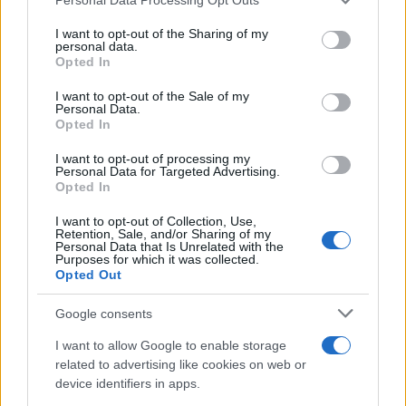
services and may gather and store information including but
not limited to your visit or usage behaviour. You may click to
I want to opt-out of the Sharing of my
personal data.
grant or deny consent to Google and its third-party tags to
Opted In
use your data for below specified purposes in below Google
consent section.
I want to opt-out of the Sale of my
Personal Data.
Opted In
I want to opt-out of processing my
Personal Data for Targeted Advertising.
Opted In
I want to opt-out of Collection, Use,
Retention, Sale, and/or Sharing of my
Personal Data that Is Unrelated with the
Purposes for which it was collected.
Μειώσεις στις αρχικές χρεώσεις ηλεκτρικής ενέργειας
Opted Out
για το Μάιο έχει ανακοινώσει η πλειονότητα των
προμηθευτών ρεύματος.
Google consents
Αναλυτικότερα οι νέες χρεώσεις είναι:
I want to allow Google to enable storage
related to advertising like cookies on web or
ΔΕΗ: 15,9 σεντς ανά κιλοβατώρα για κατανάλωση έως
device identifiers in apps.
500 κιλοβατώρες (έναντι 16,5 σεντς τον Απρίλιο) και