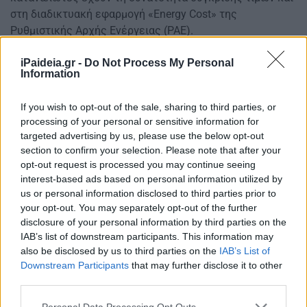
στη διαδικτυακή εφαρμογή «Energy Cost» της
Ρυθμιστικής Αρχής Ενέργειας (ΡΑΕ).
Οι αρχικές χρεώσεις ανά προμηθευτή
iPaideia.gr -
Do Not Process My Personal
Information
If you wish to opt-out of the sale, sharing to third parties, or
processing of your personal or sensitive information for
targeted advertising by us, please use the below opt-out
section to confirm your selection. Please note that after your
opt-out request is processed you may continue seeing
interest-based ads based on personal information utilized by
us or personal information disclosed to third parties prior to
your opt-out. You may separately opt-out of the further
disclosure of your personal information by third parties on the
IAB’s list of downstream participants. This information may
also be disclosed by us to third parties on the
IAB’s List of
Downstream Participants
that may further disclose it to other
third parties.
Please note that this website/app uses one or more Google
Personal Data Processing Opt Outs