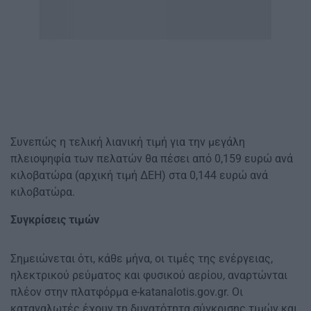
Συνεπώς η τελική λιανική τιμή για την μεγάλη
πλειοψηφία των πελατών θα πέσει από 0,159 ευρώ ανά
κιλοβατώρα (αρχική τιμή ΔΕΗ) στα 0,144 ευρώ ανά
κιλοβατώρα.
Συγκρίσεις τιμών
Σημειώνεται ότι, κάθε μήνα, οι τιμές της ενέργειας,
ηλεκτρικού ρεύματος και φυσικού αερίου, αναρτώνται
πλέον στην πλατφόρμα e-katanalotis.gov.gr. Οι
καταναλωτές έχουν τη δυνατότητα σύγκρισης τιμών και