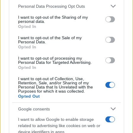
Please note that this website/app uses one or more Google
Personal Data Processing Opt Outs
services and may gather and store information including but
not limited to your visit or usage behaviour. You may click to
I want to opt-out of the Sharing of my
personal data.
grant or deny consent to Google and its third-party tags to
Opted In
use your data for below specified purposes in below Google
consent section.
I want to opt-out of the Sale of my
Personal Data.
Opted In
I want to opt-out of processing my
Personal Data for Targeted Advertising.
Opted In
I want to opt-out of Collection, Use,
Retention, Sale, and/or Sharing of my
Personal Data that Is Unrelated with the
Purposes for which it was collected.
Opted Out
Google consents
I want to allow Google to enable storage
related to advertising like cookies on web or
device identifiers in apps.