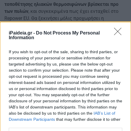
τοποθέτησης ηλιακών θερμοσιφώνων βρίσκεται προ
των πυλών
, και συγκεκριμένα πως έχει ενταχθεί στο
Repower EU. Θα ξεκινήσει μόλις προχωρήσει η
ευρωπαϊκή έγκριση.
iPaideia.gr -
Do Not Process My Personal
Προειδοποίηση για τη θέρμανση: ΝΕΕΣ
Information
συστάσεις
If you wish to opt-out of the sale, sharing to third parties, or
Εξάλλου, και η επιδότηση ηλεκτρικών συσκευών είχε
processing of your personal or sensitive information for
targeted advertising by us, please use the below opt-out
καθυστερήσει. Υπενθυμίζεται ότι είχε ανακοινωθεί από
section to confirm your selection. Please note that after your
τις αρχές Ιανουαρίου του 2022, πριν την έναρξη του
opt-out request is processed you may continue seeing
πολέμου στην Ουκρανία, και, τελικά, ξεκίνησε στις 21
interest-based ads based on personal information utilized by
Ιουνίου 2022 με καθυστέρηση αρκετών μηνών.
us or personal information disclosed to third parties prior to
your opt-out. You may separately opt-out of the further
disclosure of your personal information by third parties on the
IAB’s list of downstream participants. This information may
also be disclosed by us to third parties on the
IAB’s List of
Downstream Participants
that may further disclose it to other
third parties.