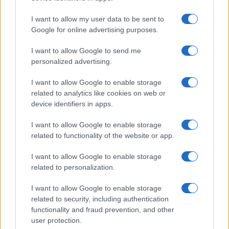
I want to allow my user data to be sent to
Για τον ηλιακό θερμοσίφωνα, θα πρέπει ο
Google for online advertising purposes.
ενδιαφερόμενος να έχει υποβάλει φορολογική δήλωση
I want to allow Google to send me
για το 2021.
personalized advertising.
Σημαντικό κριτήριο θα είναι επίσης τα εισοδηματικά
I want to allow Google to enable storage
κριτήρια. Στο προηγούμενο πρόγραμμα το ΦΕΚ ανέφερε
related to analytics like cookies on web or
τέσσερις εισοδηματικές κατηγορίες που διαμόρφωναν
device identifiers in apps.
ανάλογα και την έκπτωση:
I want to allow Google to enable storage
1η εισοδηματική κατηγορία: Ετήσιο εισόδημα ανά μέλος
related to functionality of the website or app.
οικογένειας κάτω των 5.000 ευρώ – Θα λάβουν το 50%
της αξίας της συσκευής
I want to allow Google to enable storage
2η εισοδηματική κατηγορία: Ετήσιο εισόδημα 5.000 έως
related to personalization.
10.000 ευρώ – Θα λάβουν το 45% της αξίας
I want to allow Google to enable storage
3η εισοδηματική κατηγορία: Ετήσιο εισόδημα από 10.000
related to security, including authentication
έως 20.000 ευρώ – Θα λάβουν κουπόνι 35%
functionality and fraud prevention, and other
4η εισοδηματική κατηγορία: Ετήσιο εισόδημα άνω των
user protection.
20.000 ευρώ – Θα λάβουν το 30%