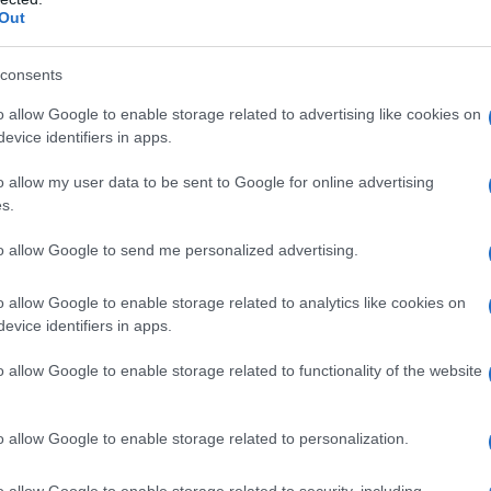
Out
consents
o allow Google to enable storage related to advertising like cookies on
evice identifiers in apps.
αφορικά με την εισοδηματική εικόνα όσων έχουν ήδη περ
.000) έχει εισόδημα κάτω από 7.000 ευρώ, ενώ υπάρχουν
o allow my user data to be sent to Google for online advertising
s.
διαφέρον παρουσιάζει, επίσης, το στοιχείο ότι ο 1 στους 
ι δικαιούχος του Κοινωνικού Εισοδήματος Αλληλεγγύης.
to allow Google to send me personalized advertising.
ίζει να σημειωθεί ότι για άρση ασαφειών και καταγρα
o allow Google to enable storage related to analytics like cookies on
τάλογο ερωτήσεων- απαντήσεων, ο οποίος στην πορεία θ
evice identifiers in apps.
ίδομα ενοικίου: Γιατί «απειλούν» με αυξήσεις οι
o allow Google to enable storage related to functionality of the website
ο συγκεκριμένα η ΗΔΙΚΑ διευκρινίζει:
o allow Google to enable storage related to personalization.
o allow Google to enable storage related to security, including