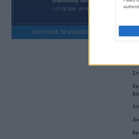
ανακοίνωσης των ονομάτων
authenti
07.08.2026 - 09:19
ΕΙΔΗΣΕΙΣ
ΟΠΕΚΑ: Σήμερα η πληρωμή του
ΔΕΙΤΕ ΟΛΕΣ ΤΙΣ ΕΙΔΗΣΕΙΣ ΕΔΩ »
επιδόματος των 1.000 ευρώ –
Ποιοί θα το λάβουν
07.08.2026 - 08:59
ΠΑΙΔΕΙΑ
Στ
Πανεπιστήμιο Πατρών: Ισχυρή
διεθνής ανταπόκριση στο νέο
Ερ
αγγλόφωνο πρόγραμμα
Ιατρικής
δά
06.08.2026 - 20:20
Απ
ΕΙΔΗΣΕΙΣ
Δι
ΓΕΣ: Κατάταξη επιτυχόντων
στη Στρατιωτική Σχολή
Ερ
Ευελπίδων