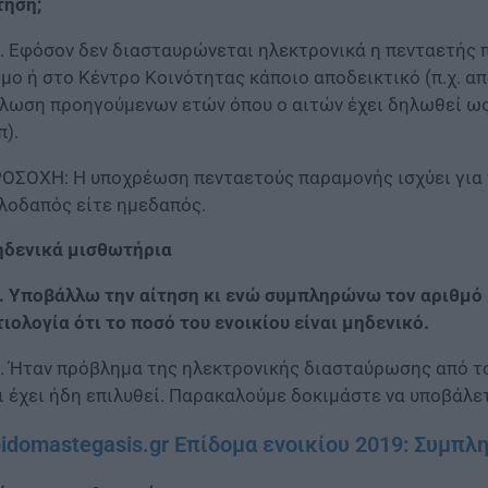
τηση;
. Εφόσον δεν διασταυρώνεται ηλεκτρονικά η πενταετής 
μο ή στο Κέντρο Κοινότητας κάποιο αποδεικτικό (π.χ. α
λωση προηγούμενων ετών όπου ο αιτών έχει δηλωθεί ως
π).
ΟΣΟΧΗ: Η υποχρέωση πενταετούς παραμονής ισχύει για τ
λοδαπός είτε ημεδαπός.
δενικά μισθωτήρια
. Υποβάλλω την αίτηση κι ενώ συμπληρώνω τον αριθμό μ
τιολογία ότι το ποσό του ενοικίου είναι μηδενικό.
. Ήταν πρόβλημα της ηλεκτρονικής διασταύρωσης από το
ι έχει ήδη επιλυθεί. Παρακαλούμε δοκιμάστε να υποβάλετ
idomastegasis.gr Επίδομα ενοικίου 2019: Συμπλ