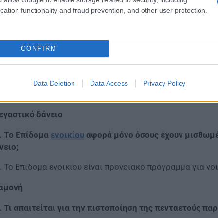
cation functionality and fraud prevention, and other user protection.
CONFIRM
Data Deletion
Data Access
Privacy Policy
εγαστικό δάνειο
. Το Επίδομα
ενοικίου
αφορά μόνο όσους έχουν μισθωμέν
νειο;
. Το Επίδομα ενοικίου είναι προνοιακό πρόγραμμα για νο
αμονή
. Τι απαιτείται για την πιστοποίηση της πενταετούς π