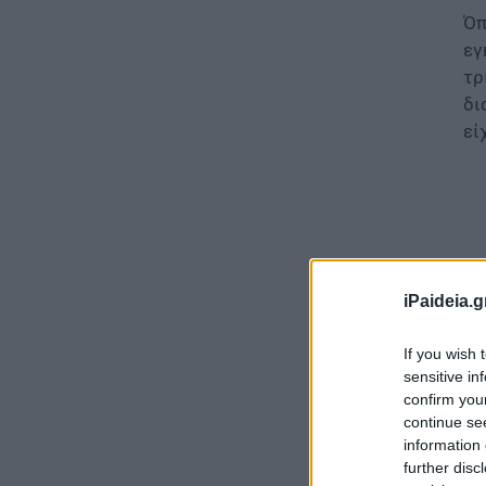
Όπ
εγ
τρ
δι
εί
iPaideia.g
If you wish 
sensitive in
confirm you
continue se
information 
Αν
further disc