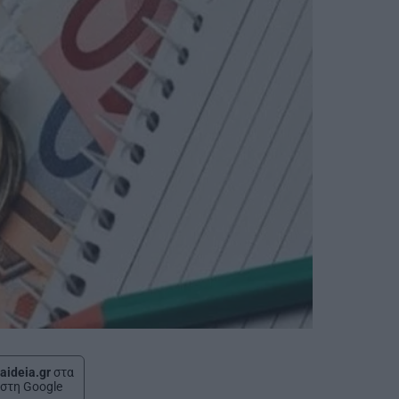
aideia.gr
στα
στη Google