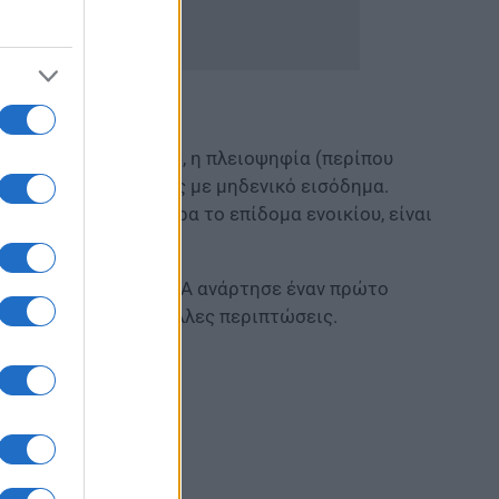
άσει «τις εξετάσεις», η πλειοψηφία (περίπου
 και 750 περιπτώσεις με μηδενικό εισόδημα.
4 που παίρνει ως τώρα το επίδομα ενοικίου, είναι
φή ερωτημάτων η ΗΔΙΚΑ ανάρτησε έναν πρώτο
α εμπλουτιστεί με άλλες περιπτώσεις.
 ιδιοκτήτες