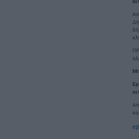
αί
06.08.2026 - 19:17
Απ
ΕΙΔΗΣΕΙΣ
Δή
Καιρός: Πότε αλλάζει το
δή
σκηνικό – Τι καιρό θα κάνει τον
κλ
15Αύγουστο
06.08.2026 - 18:02
ΠΡ
αλ
ΕΙΔΗΣΕΙΣ
Εξωδικαστικός Μηχανισμός:
Μη
Ξεπέρασαν τα 20 δισ. ευρώ οι
ρυθμίσεις οφειλών
Ερ
06.08.2026 - 17:03
αι
ΠΑΙΔΕΙΑ
Απ
Εκπαιδευτικοί: Ανακλήθηκαν
κα
αποσπάσεις για τα σχολικά έτη
2026-2029
ep
06.08.2026 - 16:03