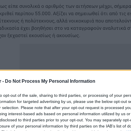
ως είπε συνολικά ο αριθμός των αιτήσεων μέχρι, σήμερα,
κριθεί περίπου 55.000. Αξίζει να σημειωθεί ότι από τις
ίτεκνους ή πολύτεκνους, αλλά νοικοκυριά που αποτελούντ
αδικασία έχει βοηθήσει στο να καταγραφούν αναλυτικά 
χαν ξεχαστεί εκουσίως ή ακουσίως.
r -
Do Not Process My Personal Information
to opt-out of the sale, sharing to third parties, or processing of your per
formation for targeted advertising by us, please use the below opt-out s
r selection. Please note that after your opt-out request is processed y
eing interest-based ads based on personal information utilized by us or
disclosed to third parties prior to your opt-out. You may separately opt-
αλυτικά σύμφωνα με την τελευταία καταγραφή που έγινε
losure of your personal information by third parties on the IAB’s list of