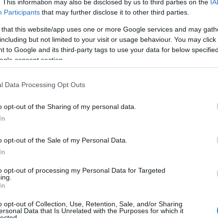
. This information may also be disclosed by us to third parties on the
IA
τήσεων, έχουν εγκριθεί οι 54.578 νοικοκυριά.
Participants
that may further disclose it to other third parties.
 υπόλοιπες είτε ακυρώθηκαν είτε απορρίφθηκαν είτε βρίσ
 that this website/app uses one or more Google services and may gath
κεκριμένες αιτήσεις, από το σχετικό συνολικό κονδύλι τω
including but not limited to your visit or usage behaviour. You may click 
,9 εκατ. Ευρώ.
 to Google and its third-party tags to use your data for below specifi
ogle consent section.
 σχέση με τα ποιοτικά στοιχεία που αφορούν τις εγκεκρι
τευθύνεται σε νοικοκυριά χωρίς παιδιά ή το πολύ με 1 πα
l Data Processing Opt Outs
ορούν σε νοικοκυριά χωρίς παιδί και άλλες 12.057 σε νοι
o opt-out of the Sharing of my personal data.
ναι ενδεικτικό ότι υπάρχουν μόνο 3.087 εγκεκριμένες αιτ
In
ικοκυριά με 4 παιδιά, 84 για οικογένειες με 5 παιδιά, 24 γ
άρχει και 1 έγκριση επιδόματος για νοικοκυριό με 8 παιδ
o opt-out of the Sale of my Personal Data.
In
to opt-out of processing my Personal Data for Targeted
ing.
In
o opt-out of Collection, Use, Retention, Sale, and/or Sharing
ersonal Data that Is Unrelated with the Purposes for which it
lected.