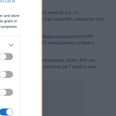
B’s List of
κονται σε αναμονή. Το ποσό δε για τις
er and store
ν 400 εκατ. Ευρώ που έχει εγκριθεί, ανέρχεται στα
to grant or
ed purposes
μένες αιτήσεις, το
επίδομα ενοικίου
κατά 69%
ιδί. Ειδικότερα, 25.687 εγκεκριμένες αιτήσεις
κοκυριά με 1 παιδί.
ήσεις για τρίτεκνες οικογένειες, άλλες 550 για
ια 6 παιδιά, 12 για οικογένειες με 7 παιδιά, ενώ
ιά.