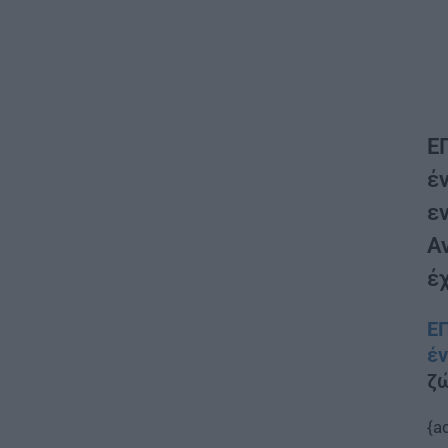
Ε
έ
ε
Α
έχ
Ε
έν
ζώ
{a