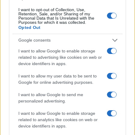
μεγάλων προβλημάτων
I want to opt-out of Collection, Use,
18/03/2019 - 12:20
Retention, Sale, and/or Sharing of my
Personal Data that Is Unrelated with the
Purposes for which it was collected.
Opted Out
Επίδομα ενοικίου: Γιατί
Google consents
«απειλούν» με αυξήσεις οι
ιδιοκτήτες
I want to allow Google to enable storage
18/03/2019 - 09:53
related to advertising like cookies on web or
device identifiers in apps.
I want to allow my user data to be sent to
epidomastegasis.gr Επίδομα
Google for online advertising purposes.
ενοικίου 2019: Συμπληρώσετε
την αίτηση
I want to allow Google to send me
personalized advertising.
17/03/2019 - 13:16
I want to allow Google to enable storage
related to analytics like cookies on web or
Επίδομα ενοικίου: Παγίδα το
device identifiers in apps.
ηλεκτρονικό μισθωτήριο -Πώς να