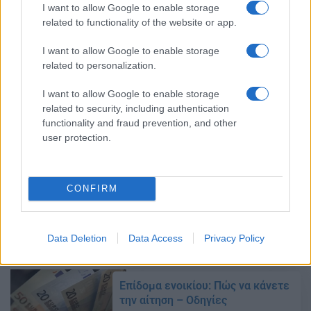
την αποφύγετε
I want to allow Google to enable storage
related to functionality of the website or app.
15/03/2019 - 15:55
I want to allow Google to enable storage
related to personalization.
Επίδομα ενοικίου –
I want to allow Google to enable storage
epidomastegasis.gr: Όσα πρέπει
related to security, including authentication
να ξέρετε για αιτήσεις, κριτήρια
functionality and fraud prevention, and other
και ποσά
user protection.
15/03/2019 - 09:10
CONFIRM
Επίδομα ενοικίου – ΗΔΙΚΑ:
22.134 οι εγκεκριμένες αιτήσεις
14/03/2019 - 14:33
Data Deletion
Data Access
Privacy Policy
Επίδομα ενοικίου: Πώς να κάνετε
την αίτηση – Οδηγίες