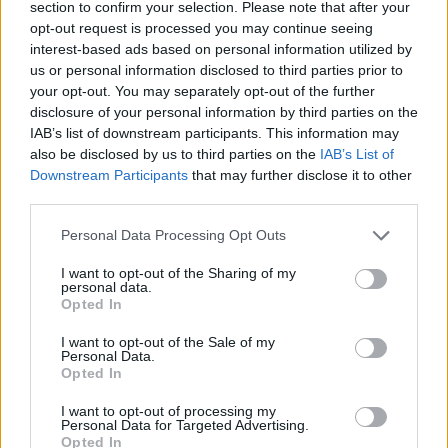
section to confirm your selection. Please note that after your
opt-out request is processed you may continue seeing
Επίδομα ενοικίου 2019: Έφτασαν
interest-based ads based on personal information utilized by
τις 104.511 οι αιτήσεις
us or personal information disclosed to third parties prior to
21/03/2019 - 14:57
your opt-out. You may separately opt-out of the further
disclosure of your personal information by third parties on the
IAB’s list of downstream participants. This information may
also be disclosed by us to third parties on the
IAB’s List of
Επίδομα ενοικίου: 91.250 οι
Downstream Participants
that may further disclose it to other
εγκεκριμένες αιτήσεις
third parties.
20/03/2019 - 15:31
Please note that this website/app uses one or more Google
Personal Data Processing Opt Outs
services and may gather and store information including but
not limited to your visit or usage behaviour. You may click to
I want to opt-out of the Sharing of my
personal data.
Τα πάντα για το Επίδομα Eνοικίου:
grant or deny consent to Google and its third-party tags to
Opted In
13 ερωτήσεις – απαντήσεις
use your data for below specified purposes in below Google
consent section.
19/03/2019 - 10:45
I want to opt-out of the Sale of my
Personal Data.
Opted In
I want to opt-out of processing my
Επίδομα ενοικίου: Μόλις 1 στις 3
Personal Data for Targeted Advertising.
αιτήσεις εγκρίνονται λόγω
Opted In