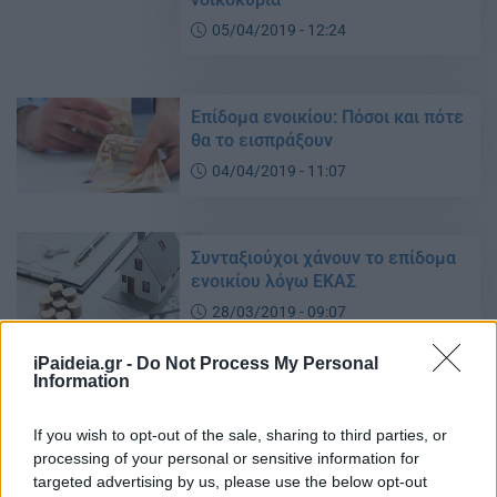
05/04/2019 - 12:24
Επίδομα ενοικίου: Πόσοι και πότε
θα το εισπράξουν
04/04/2019 - 11:07
Συνταξιούχοι χάνουν το επίδομα
ενοικίου λόγω ΕΚΑΣ
28/03/2019 - 09:07
iPaideia.gr -
Do Not Process My Personal
Information
Επίδομα ενοικίου – Αίτηση: Τα
SOS στο epidomastegasis.gr
If you wish to opt-out of the sale, sharing to third parties, or
22/03/2019 - 11:58
processing of your personal or sensitive information for
targeted advertising by us, please use the below opt-out