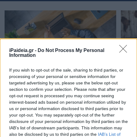
iPaideia.gr -
Do Not Process My Personal
Information
If you wish to opt-out of the sale, sharing to third parties, or
processing of your personal or sensitive information for
Επίδομα άδειας 2026: Πότε καταβάλλεται, πώς
targeted advertising by us, please use the below opt-out
υπολογίζεται και τι ισχύει αν δεν χορηγηθεί η άδεια
section to confirm your selection. Please note that after your
Αλλάζε
05/08/2026 - 10:51
opt-out request is processed you may continue seeing
30/07/2
interest-based ads based on personal information utilized by
us or personal information disclosed to third parties prior to
your opt-out. You may separately opt-out of the further
disclosure of your personal information by third parties on the
IAB’s list of downstream participants. This information may
also be disclosed by us to third parties on the
IAB’s List of