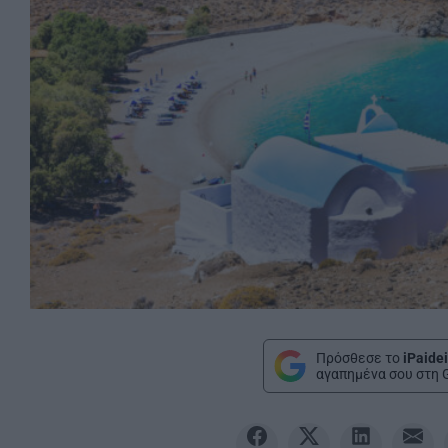
Πρόσθεσε το
iPaidei
αγαπημένα σου στη 