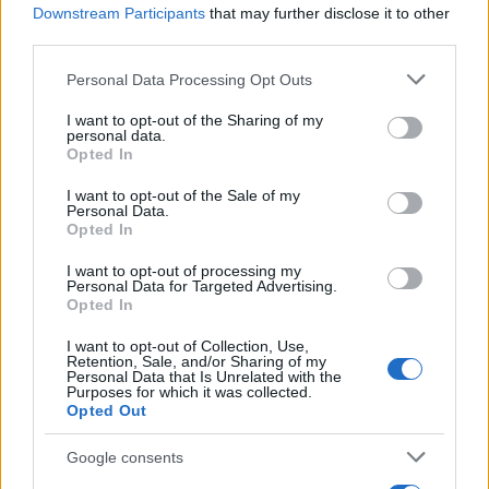
Downstream Participants
that may further disclose it to other
third parties.
Please note that this website/app uses one or more Google
Personal Data Processing Opt Outs
services and may gather and store information including but
not limited to your visit or usage behaviour. You may click to
I want to opt-out of the Sharing of my
personal data.
grant or deny consent to Google and its third-party tags to
Ειδική άδεια μητρότητας: Οι αλλαγές για
Opted In
use your data for below specified purposes in below Google
εργαζόμενες και επιχειρήσεις
consent section.
Απόφασ
29/07/2026 - 09:26
I want to opt-out of the Sale of my
Personal Data.
«Φρέν
Opted In
ανατρ
21/07/2
I want to opt-out of processing my
Personal Data for Targeted Advertising.
Opted In
I want to opt-out of Collection, Use,
Retention, Sale, and/or Sharing of my
Personal Data that Is Unrelated with the
Purposes for which it was collected.
Opted Out
Google consents