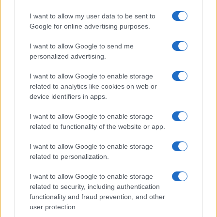
απαιτούμενα προσόντα των προκηρυσσόμενων θέσεων,
I want to allow my user data to be sent to
όπως αυτά αναγράφονται στο ΚΕΦΑΛΑΙΟ Α’ και στο
Google for online advertising purposes.
ΠΑΡΑΡΤΗΜΑ Α’ (ΓΕΝΙΚΑ ΠΡΟΣΟΝΤΑ ΠΡΟΣΛΗΨΗΣ) της
παρούσας, πρέπει:
I want to allow Google to send me
personalized advertising.
Ι. Να συμπληρώσουν και να υποβάλουν αίτηση
συμμετοχής στο
ΑΣΕΠ
, αποκλειστικά μέσω του
I want to allow Google to enable storage
related to analytics like cookies on web or
διαδικτυακού του τόπου (
www.asep.gr
). Η ηλεκτρονική
device identifiers in apps.
αίτηση συμπληρώνεται σύμφωνα με τις ΓΕΝΙΚΕΣ
ΟΔΗΓΙΕΣ ΣΥΜΠΛΗΡΩΣΗΣ-ΥΠΟΒΟΛΗΣ ΗΛΕΚΤΡΟΝΙΚΩΝ
I want to allow Google to enable storage
ΑΙΤΗΣΕΩΝ που αναφέρονται στο ΠΑΡΑΡΤΗΜΑ ΣΤ’ της
related to functionality of the website or app.
παρούσας. ΕΠΙΣΗΜΑΝΣΗ: Η ευθύνη της σωστής
συμπλήρωσης της ηλεκτρονικής αίτησης είναι
I want to allow Google to enable storage
αποκλειστικά του υποψηφίου. Επειδή η επεξεργασία
related to personalization.
των αιτήσεων γίνεται μηχανογραφικά, οι υποψήφιοι
I want to allow Google to enable storage
υποχρεούνται να συμπληρώσουν τα οικεία
related to security, including authentication
τετραγωνίδια/πεδία των ηλεκτρονικών αιτήσεων,
functionality and fraud prevention, and other
καθώς και τους κωδικούς, που αναφέρονται σε
user protection.
αντίστοιχα προσόντα ή κριτήρια ή ιδιότητες που