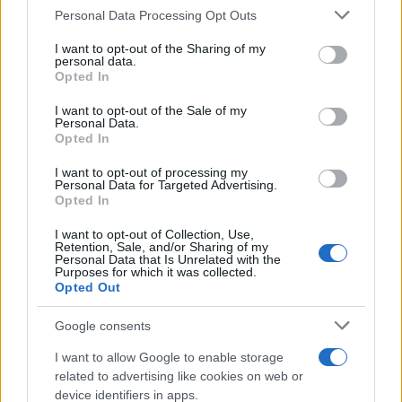
Please note that this website/app uses one or more Google
Personal Data Processing Opt Outs
services and may gather and store information including but
not limited to your visit or usage behaviour. You may click to
I want to opt-out of the Sharing of my
personal data.
grant or deny consent to Google and its third-party tags to
Opted In
use your data for below specified purposes in below Google
consent section.
I want to opt-out of the Sale of my
Personal Data.
Opted In
I want to opt-out of processing my
Personal Data for Targeted Advertising.
Opted In
I want to opt-out of Collection, Use,
Retention, Sale, and/or Sharing of my
Οι ενδιαφερόμενοι για την κάλυψη των θέσεων αυτών
Personal Data that Is Unrelated with the
Purposes for which it was collected.
καλούνται, εφόσον κατέχουν τα γενικά και απαιτούμενα
Opted Out
προσόντα, να υποβάλουν «ΑΙΤΗΣΗ – ΥΠΕΥΘΥΝΗ
ΔΗΛΩΣΗ» (ηλεκτρονική) καθώς και τα απαραίτητα
Google consents
δικαιολογητικά, σύμφωνα με τους όρους της παρούσας
I want to allow Google to enable storage
προκήρυξης.
related to advertising like cookies on web or
device identifiers in apps.
Οι υποψήφιοι, οι οποίοι κατέχουν τα γενικά και