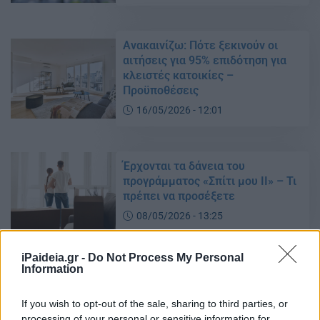
Ανακαινίζω: Πότε ξεκινούν οι
αιτήσεις για 95% επιδότηση για
κλειστές κατοικίες –
Προϋποθέσεις
16/05/2026 - 12:01
Έρχονται τα δάνεια του
προγράμματος «Σπίτι μου ΙΙ» – Τι
πρέπει να προσέξετε
08/05/2026 - 13:25
iPaideia.gr -
Do Not Process My Personal
Information
Σπίτι μου ΙΙ: ΠΡΟΣΟΧΗ! Τι πρέπει
να κάνουν οι δικαιούχοι και τι θα
συμβεί με τις δανειακές
If you wish to opt-out of the sale, sharing to third parties, or
συμβάσεις
processing of your personal or sensitive information for