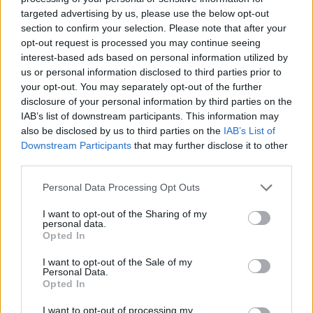
targeted advertising by us, please use the below opt-out
30/04/2026 - 13:23
section to confirm your selection. Please note that after your
opt-out request is processed you may continue seeing
interest-based ads based on personal information utilized by
Παρατείνονται τέσσερα
us or personal information disclosed to third parties prior to
προγράμματα του «Εξοικονομώ»
your opt-out. You may separately opt-out of the further
– Οι νέες προθεσμίες
disclosure of your personal information by third parties on the
IAB’s list of downstream participants. This information may
30/04/2026 - 08:58
also be disclosed by us to third parties on the
IAB’s List of
Downstream Participants
that may further disclose it to other
third parties.
ΑΝΑΤΡΟΠΗ με το Σπίτι μου 2: Τι
Please note that this website/app uses one or more Google
Personal Data Processing Opt Outs
αλλάζει
services and may gather and store information including but
29/04/2026 - 09:15
not limited to your visit or usage behaviour. You may click to
I want to opt-out of the Sharing of my
personal data.
grant or deny consent to Google and its third-party tags to
Opted In
use your data for below specified purposes in below Google
consent section.
I want to opt-out of the Sale of my
Έρχεται νέο «Ανακαινίζω»: Οι
Personal Data.
δικαιούχοι και τι αλλάζει φέτος
Opted In
23/04/2026 - 13:29
I want to opt-out of processing my