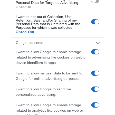
Personal Data for Targeted Advertising.
Opted In
Έρχονται στην Ελλάδα τα
I want to opt-out of Collection, Use,
φωτοβολταϊκά μπαλκονιού
Retention, Sale, and/or Sharing of my
Personal Data that Is Unrelated with the
22/04/2026 - 13:50
Purposes for which it was collected.
Opted Out
Google consents
Airbnb: Τι αλλάζει – Η νέα
I want to allow Google to enable storage
κατεύθυνση
related to advertising like cookies on web or
20/04/2026 - 13:41
device identifiers in apps.
I want to allow my user data to be sent to
Google for online advertising purposes.
Ανακαίνιση σπιτιών: Ξεκινούν οι
αιτήσεις για τα 36.000 ευρώ –
I want to allow Google to send me
Δείτε πώς να πάρετε επιδότηση
personalized advertising.
90%
08/04/2026 - 17:32
I want to allow Google to enable storage
related to analytics like cookies on web or