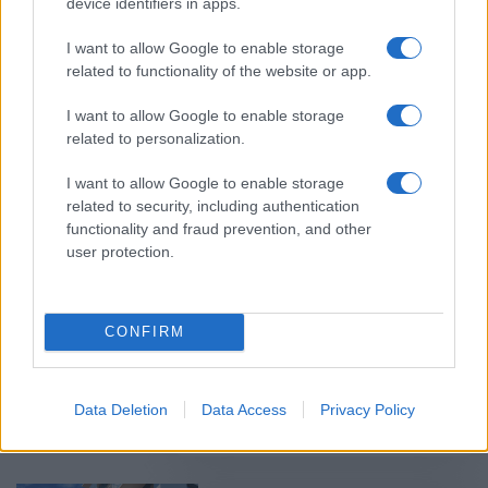
device identifiers in apps.
Ανακαινίζω – Νοικιάζω:
I want to allow Google to enable storage
Επιδότηση έως 90% για
related to functionality of the website or app.
ανακαινίσεις
07/04/2026 - 08:07
I want to allow Google to enable storage
related to personalization.
I want to allow Google to enable storage
Τι φέρνει το νέο πλαίσιο για
related to security, including authentication
ακίνητα και μεταβιβάσεις – Δείτε
functionality and fraud prevention, and other
τις 5 αλλαγές
user protection.
19/03/2026 - 10:04
CONFIRM
Ακίνητα: Οι αλλαγές σε φόρους,
μισθώσεις και ενεργειακές
υποχρεώσεις
Data Deletion
Data Access
Privacy Policy
15/03/2026 - 08:59